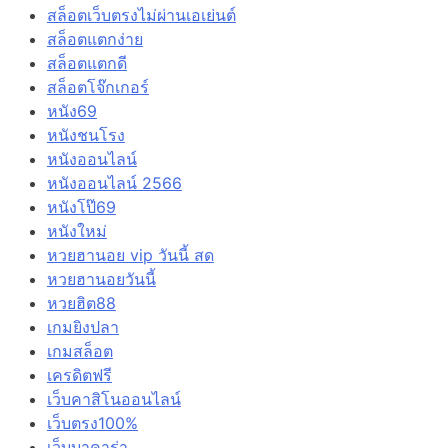
สล็อตเว็บตรงไม่ผ่านเอเย่นต์
สล็อตแตกง่าย
สล็อตแตกดี
สล็อตโจ๊กเกอร์
หนัง69
หนังชนโรง
หนังออนไลน์
หนังออนไลน์ 2566
หนังโป๊69
หนังใหม่
หวยฮานอย vip วันนี้ สด
หวยฮานอยวันนี้
หวยฮิต88
เกมยิงปลา
เกมสล็อต
เครดิตฟรี
เว็บคาสิโนออนไลน์
เว็บตรง100%
เว็บบาคาร่า