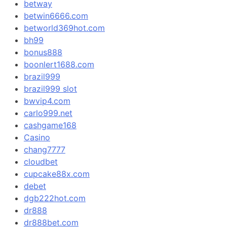
betway
betwin6666.com
betworld369hot.com
bh99
bonus888
boonlert1688.com
brazil999
brazil999 slot
bwvip4.com
carlo999.net
cashgame168
Casino
chang7777
cloudbet
cupcake88x.com
debet
dgb222hot.com
dr888
dr888bet.com