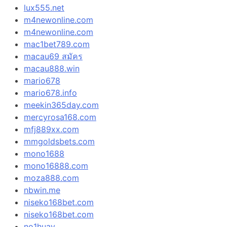
lux555.net
m4newonline.com
m4newonline.com
mac1bet789.com
macau69 สมัคร
macau888.win
mario678
mario678.info
meekin365day.com
mercyrosa168.com
mfj889xx.com
mmgoldsbets.com
mono1688
mono16888.com
moza888.com
nbwin.me
niseko168bet.com
niseko168bet.com
no1huay