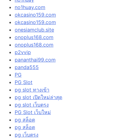
no1huay.com
okcasino159.com
okcasino159.com
onesiamclub.site
onoplus168.com
onoplus168.com
p2vvip
pananthai99.com
panda555
PG
PG Slot
pg slot ทางเข้า
pg slot เปิดใหม่ล่าสุด
pg slot เว็บตรง
PG Slot เว็บใหม่
pg สล็อต
pg สล็อต
pg เว็บตรง