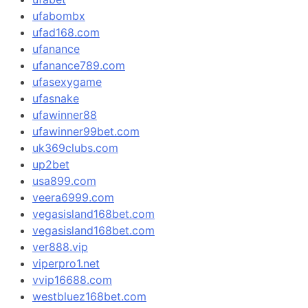
ufabombx
ufad168.com
ufanance
ufanance789.com
ufasexygame
ufasnake
ufawinner88
ufawinner99bet.com
uk369clubs.com
up2bet
usa899.com
veera6999.com
vegasisland168bet.com
vegasisland168bet.com
ver888.vip
viperpro1.net
vvip16688.com
westbluez168bet.com