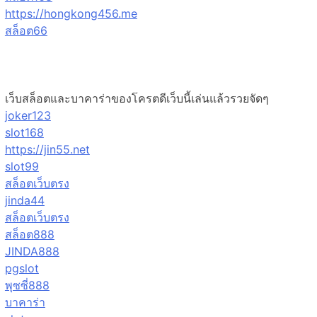
https://hongkong456.me
สล็อต66
เว็บสล็อตและบาคาร่าของโครตดีเว็บนี้เล่นแล้วรวยจัดๆ
joker123
slot168
https://jin55.net
slot99
สล็อตเว็บตรง
jinda44
สล็อตเว็บตรง
สล็อต888
JINDA888
pgslot
พุซซี่888
บาคาร่า