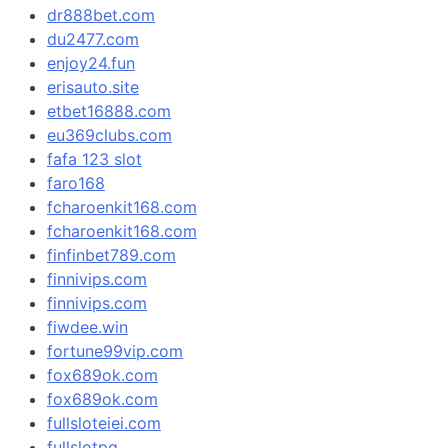
dr888bet.com
du2477.com
enjoy24.fun
erisauto.site
etbet16888.com
eu369clubs.com
fafa 123 slot
faro168
fcharoenkit168.com
fcharoenkit168.com
finfinbet789.com
finnivips.com
finnivips.com
fiwdee.win
fortune99vip.com
fox689ok.com
fox689ok.com
fullsloteiei.com
fullslotpg