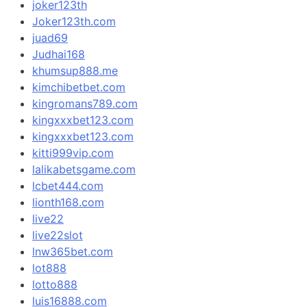
joker123th
Joker123th.com
juad69
Judhai168
khumsup888.me
kimchibetbet.com
kingromans789.com
kingxxxbet123.com
kingxxxbet123.com
kitti999vip.com
lalikabetsgame.com
lcbet444.com
lionth168.com
live22
live22slot
lnw365bet.com
lot888
lotto888
luis16888.com