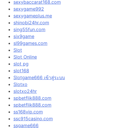
sexybaccarat168.com
sexygame992
sexygameplus.me
shinobi24hr.com
sing55fun.com
six9game
sl99games.com
Slot
Slot Online
slot pg
slot168
Slotgame666 เข้าสู่ระบบ
Slotxo
slotxo24hr
spbetflik888.com
spbetflik888.com
ss168vip.com
ssc915casino.com
ssgame666