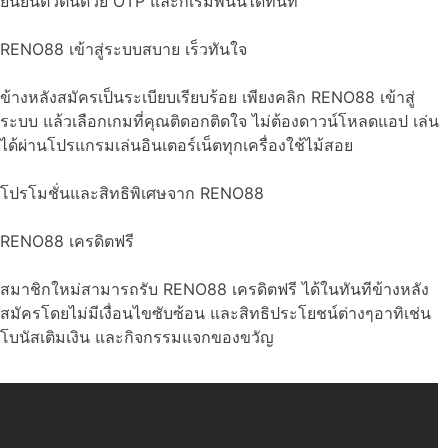
ยืนยันตัวตนด้วย OTP และก็เริ่มพนันได้ทันที
RENO88 เข้าสู่ระบบสบาย เร็วทันใจ
ข้างหลังสมัครเป็นระเบียบเรียบร้อย เพียงคลิก RENO88 เข้าสู่
ระบบ แล้วเลือกเกมที่คุณติดอกติดใจ ไม่ต้องดาวน์โหลดแอป เล่น
ได้ผ่านโปรแกรมเล่นอินเตอร์เน็ตทุกเครื่องใช้ไม้สอย
โปรโมชั่นและสิทธิพิเศษจาก RENO88
RENO88 เครดิตฟรี
สมาชิกใหม่สามารถรับ RENO88 เครดิตฟรี ได้ในทันทีข้างหลัง
สมัครโดยไม่มีเงื่อนไขซับซ้อน และสิทธิประโยชน์ต่างๆอาทิเช่น
โบนัสเติมเงิน และกิจกรรมแจกของขวัญ