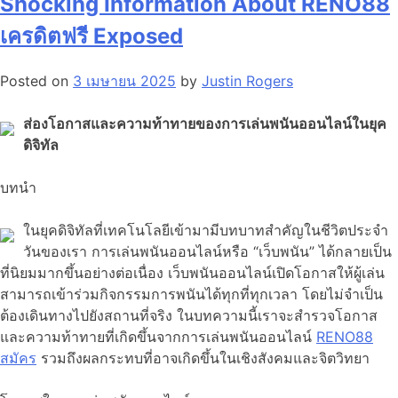
Shocking Information About RENO88
เครดิตฟรี Exposed
Posted on
3 เมษายน 2025
by
Justin Rogers
ส่องโอกาสและความท้าทายของการเล่นพนันออนไลน์ในยุค
ดิจิทัล
บทนำ
ในยุคดิจิทัลที่เทคโนโลยีเข้ามามีบทบาทสำคัญในชีวิตประจำ
วันของเรา การเล่นพนันออนไลน์หรือ “เว็บพนัน” ได้กลายเป็น
ที่นิยมมากขึ้นอย่างต่อเนื่อง เว็บพนันออนไลน์เปิดโอกาสให้ผู้เล่น
สามารถเข้าร่วมกิจกรรมการพนันได้ทุกที่ทุกเวลา โดยไม่จำเป็น
ต้องเดินทางไปยังสถานที่จริง ในบทความนี้เราจะสำรวจโอกาส
และความท้าทายที่เกิดขึ้นจากการเล่นพนันออนไลน์
RENO88
สมัคร
รวมถึงผลกระทบที่อาจเกิดขึ้นในเชิงสังคมและจิตวิทยา