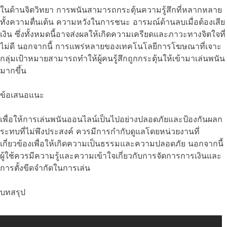
ในด้านจิตวิทยา การพนันสามารถกระตุ้นความรู้สึกที่หลากหลาย
ทั้งความตื่นเต้น ความหวังในการชนะ อารมณ์ด้านลบเมื่อต้องเสีย
เงิน ซึ่งทั้งหมดนี้อาจส่งผลให้เกิดความเครียดและภาวะทางจิตใจที่
ไม่ดี นอกจากนี้ การแพร่หลายของเทคโนโลยีการโฆษณาที่เจาะ
กลุ่มเป้าหมายสามารถทำให้ผู้คนรู้สึกถูกกระตุ้นให้เข้ามาเล่นพนัน
มากขึ้น
ข้อเสนอแนะ
เพื่อให้การเล่นพนันออนไลน์เป็นไปอย่างปลอดภัยและป้องกันผลก
ระทบที่ไม่พึงประสงค์ ควรมีการกำกับดูแลโดยหน่วยงานที่
เกี่ยวข้องเพื่อให้เกิดความเป็นธรรมและความปลอดภัย นอกจากนี้
ผู้ใช้ควรมีความรู้และความเข้าใจเกี่ยวกับการจัดการการเงินและ
การตั้งขีดจำกัดในการเล่น
บทสรุป