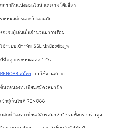
สลากกินแบ่งออนไลน์ และเกมโต๊ะอื่นๆ
ระบบเสถียรและก็ปลอดภัย
รองรับผู้เล่นเป็นจำนวนมากพร้อม
ใช้ระบบเข้ารหัส SSL ปกป้องข้อมูล
มีทีมดูแลระบบตลอด 1 วัน
RENO88 สมัคร
ง่าย ใช้งานสบาย
ขั้นตอนลงทะเบียนสมัครสมาชิก
เข้าสู่เว็บไซต์ RENO88
คลิกที่ “ลงทะเบียนสมัครสมาชิก” รวมทั้งกรอกข้อมูล