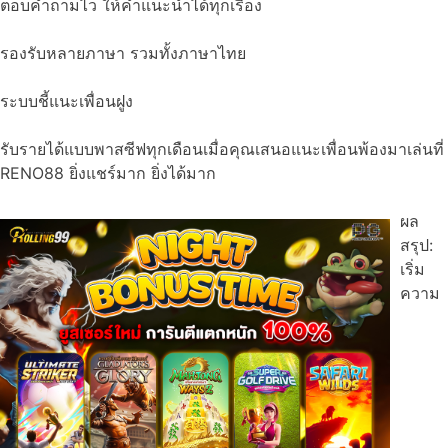
ตอบคำถามไว ให้คำแนะนำได้ทุกเรื่อง
รองรับหลายภาษา รวมทั้งภาษาไทย
ระบบชี้แนะเพื่อนฝูง
รับรายได้แบบพาสซีฟทุกเดือนเมื่อคุณเสนอแนะเพื่อนพ้องมาเล่นที่
RENO88 ยิ่งแชร์มาก ยิ่งได้มาก
ผล
สรุป:
เริ่ม
ความ