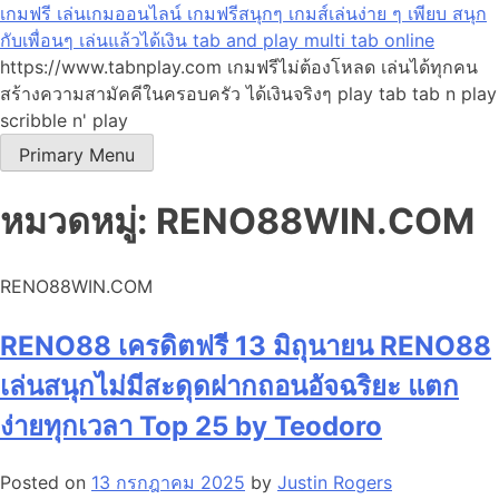
Skip
เกมฟรี เล่นเกมออนไลน์ เกมฟรีสนุกๆ เกมส์เล่นง่าย ๆ เพียบ สนุก
to
กับเพื่อนๆ เล่นแล้วได้เงิน tab and play multi tab online
content
https://www.tabnplay.com เกมฟรีไม่ต้องโหลด เล่นได้ทุกคน
สร้างความสามัคคีในครอบครัว ได้เงินจริงๆ play tab tab n play
scribble n' play
Primary Menu
หมวดหมู่:
RENO88WIN.COM
RENO88WIN.COM
RENO88 เครดิตฟรี 13 มิถุนายน RENO88
เล่นสนุกไม่มีสะดุดฝากถอนอัจฉริยะ แตก
ง่ายทุกเวลา Top 25 by Teodoro
Posted on
13 กรกฎาคม 2025
by
Justin Rogers