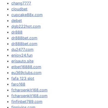
chang7777
cloudbet
cupcake88x.com
debet
dgb222hot.com
dr888
dr888bet.com
dr888bet.com
du2477.com
enjoy24.fun
erisauto.site
etbet16888.com
eu369clubs.com
fafa 123 slot
faro168
fcharoenkit168.com
fcharoenkit168.com
finfinbet789.com
finnivips.com