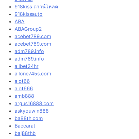
918kiss ดาวน์โหลด
918kissauto
ABA
ABAGroup2
acebet789.com
acebet789.com
adm789.info
adm789.info
allbet24hr
allone745s.com
alot66
alot666
amb888
argus16888.com
askyouwin888
ba88th.com
Baccarat
baj88thb