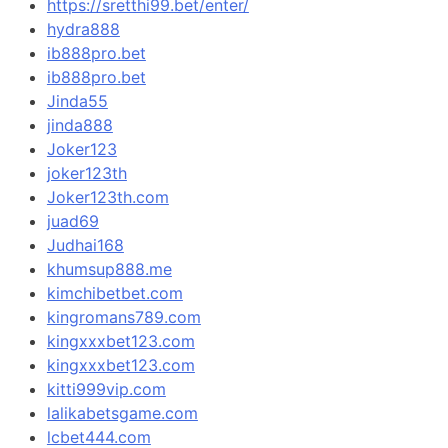
https://sretthi99.bet/enter/
hydra888
ib888pro.bet
ib888pro.bet
Jinda55
jinda888
Joker123
joker123th
Joker123th.com
juad69
Judhai168
khumsup888.me
kimchibetbet.com
kingromans789.com
kingxxxbet123.com
kingxxxbet123.com
kitti999vip.com
lalikabetsgame.com
lcbet444.com