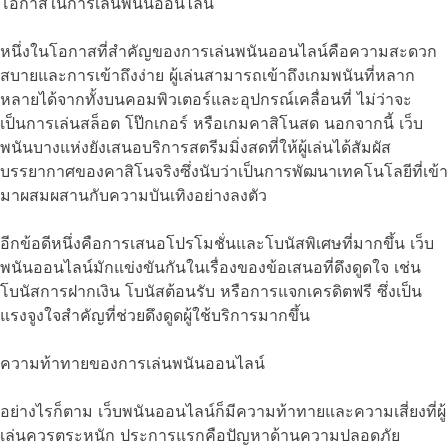
โอกาสในการเล่นพนันออนไลน์
หนึ่งในโอกาสที่สำคัญของการเล่นพนันออนไลน์คือความสะดวก
สบายและการเข้าถึงง่าย ผู้เล่นสามารถเข้าถึงเกมพนันที่หลาก
หลายได้จากทั้งบนคอมพิวเตอร์และอุปกรณ์เคลื่อนที่ ไม่ว่าจะ
เป็นการเล่นสล็อต โป๊กเกอร์ หรือเกมคาสิโนสด นอกจากนี้ เว็บ
พนันบางแห่งยังเสนอบริการสตรีมมิ่งสดที่ให้ผู้เล่นได้สัมผัส
บรรยากาศของคาสิโนจริงซึ่งนับว่าเป็นการพัฒนาเทคโนโลยีที่เข้า
มาผสมผสานกับความบันเทิงอย่างลงตัว
อีกข้อดีหนึ่งคือการเสนอโปรโมชั่นและโบนัสพิเศษที่มากขึ้น เว็บ
พนันออนไลน์มักแข่งขันกันในเรื่องของข้อเสนอที่ดึงดูดใจ เช่น
โบนัสการฝากเงิน โบนัสต้อนรับ หรือการแจกเครดิตฟรี ซึ่งเป็น
แรงจูงใจสำคัญที่ช่วยดึงดูดผู้ใช้บริการมากขึ้น
ความท้าทายของการเล่นพนันออนไลน์
อย่างไรก็ตาม เว็บพนันออนไลน์ก็มีความท้าทายและความเสี่ยงที่ผู้
เล่นควรตระหนัก ประการแรกคือปัญหาด้านความปลอดภัย