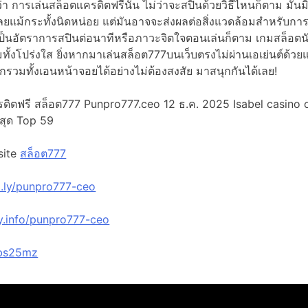
า การเล่นสล็อตเเครดิตฟรีนั้น ไม่ว่าจะสปินด้วยวิธีไหนก็ตาม มันม
ยแม้กระทั้งนิดหน่อย แต่มันอาจจะส่งผลต่อสิ่งแวดล้อมสำหรับก
จะเป็นอัตราการสปินต่อนาทีหรือภาวะจิตใจตอนเล่นก็ตาม เกมสล็อตนับ
ั้งโปร่งใส ยิ่งหากมาเล่นสล็อต777บนเว็บตรงไม่ผ่านเอเย่นต์ด้วยแล
กรวมทั้งเอนหน้าจอยได้อย่างไม่ต้องสงสัย มาสนุกกันได้เลย!
รดิตฟรี สล็อต777 Punpro777.ceo 12 ธ.ค. 2025 Isabel casino o
่สุด Top 59
site
สล็อต777
d.ly/punpro777-ceo
ly.info/punpro777-ceo
o/bs25mz