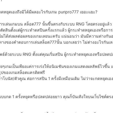
หยุดเองถึงมิได้มีผลอะไรกับเกม punpro777 เยอะแยะ?
การเล่นเกมบน สล็อต777 นั้นขึ้นตรงกับระบบ RNG โดยตรงอยู่แล้ว 
ัดสินตั้งแต่ผู้กระทำดสปินครั้งแรกแล้ว ผู้กระทำดหยุดเองหรือกา
ม่ได้ส่งผลต่อผลของเกมเลยนะครับ แน่นอนว่า มันมีความต่างกันอย่
นทางของคำตอบการเล่นสล็อต777นั้น บอกเลยว่า ไม่ต่างอะไรกันเล
พธ์ด้วยระบบ RNG ตั้งแต่คุณเริ่มสปิน ผู้กระทำดหยุดเองหรือปลดป
ยๆเกมเป็นเพียงแค่การเร่งให้อนิเมชันของเกมแสดงผลลัพธ์ไวขึ้น แม
ปของเกมสล็อตเเครดิตฟรี
โบนัส/ตัวคูณ ต่อการสปิน 1 ครั้งมีเหมือนเดิม ไม่ว่าจะกดหยุดเ
นแบบกด 1 ครั้งหยุดหรือปลดปล่อยยาว คุณก็บันเทิงใจบนเว็บไซต์ตรงไ