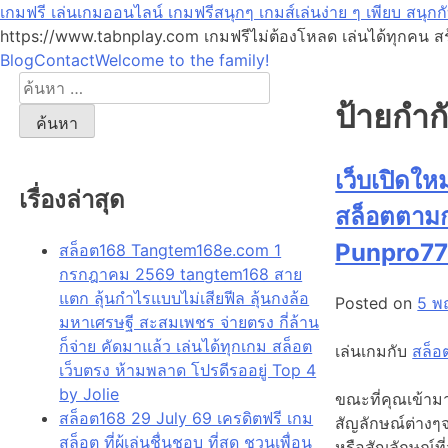
Skip
เกมฟรี เล่นเกมออนไลน์ เกมฟรีสนุกๆ เกมส์เล่นง่าย ๆ เพียบ สนุกกั
to
https://www.tabnplay.com เกมฟรีไม่ต้องโหลด เล่นได้ทุกคน สร้
content
Blog
Contact
Welcome to the family!
ค้นหา
สำหรับ:
ป้ายกำก
เว็บเปิดให
เรื่องล่าสุด
สล็อตตาม
Punpro777
สล็อต168 Tangtem168e.com 1
กรกฎาคม 2569 tangtem168 สาย
แตก ลุ้นกำไรแบบไม่เสียฟีล ลุ้นกงล้อ
Posted on
5 พ
มหาเศรษฐี สะสมเพชร จ่ายตรง กี่ล้าน
ก็จ่าย คัดมาแล้ว เล่นได้ทุกเกม สล็อต
เล่นเกมกับ
สล็อ
เว็บตรง ห้ามพลาด โปรดีรออยู่ Top 4
by Jolie
ขณะที่คุณเข้าม
สล็อต168 29 July 69 เครดิตฟรี เกม
สัญลักษณ์ต่างๆจ
สล็อต ที่ผู้เล่นชื่นชอบ ที่สุด ชวนเพื่อน
หรือสัญลักษณ์ที