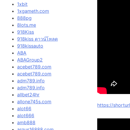
1xbit
1xgameth.com
888pg
8lots.me
918Kiss
918kiss ดาวน์โหลด
918kissauto
ABA
ABAGroup2
acebet789.com
acebet789.com
adm789.info
adm789.info
allbet24hr
allone745s.com
https://shortu
alot66
alot666
amb888
argus16888.com