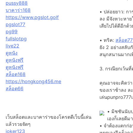
pussy888
บาคาร่า168
• ปล่อยยาว: การ
https://www.pgslot.golf
ลง มีจังหวะหาย
pgslot77
เสียไปได้ดีอีกด้ว
pg99
fullslotpg
• ทริค:
สล็อต77
live22
ยัง 2 อย่างสลั
ดูหนัง
สนุกสนานมากเพิ่
ดูหนังฟรี
ดูหนังฟรี
3. กรณียกเว้นที
สล็อต168
https://hongkong456.me
คุณอาจจะคิดว่า 
สล็อต66
ของเราช้าลง ละเ
เล่นpunpro777เร
• มิชชันนับ
เว็บสล็อตและบาคาร่าของโครตดีเว็บนี้เล่น
เองก็เลยดีม
แล้วรวยจัดๆ
• จำต้องแตกก่อนถ
joker123
หยุดเองจึงเร็วกว