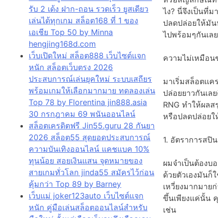
รับ 2 เด้ง ฝาก-ถอน รวดเร็ว ยูสเดียว
ไง? นี่จึงเป็น
เล่นได้ทุกเกม สล็อต168 ที่ 1 ของ
ปลดปล่อยให้มัน
เอเชีย Top 50 by Minna
ไปพร้อมๆกันเล
hengjing168d.com
เว็บเปิดใหม่ สล็อต888 เว็บไซต์แจก
ความไม่เหมือนข
หนัก สล็อตเว็บตรง 2026
ประสบการณ์เล่นยุคใหม่ ระบบเสถียร
มาเริ่มสล็อตเเ
พร้อมเกมให้เลือกมากมาย ทดลองเล่น
ปล่อยยาวกันเลย
Top 78 by Florentina jin888.asia
RNG ทำให้ผลสรุ
30 กรกฎาคม 69 พนันออนไลน์
หรือปลดปล่อยให้
สล็อตเครดิตฟรี Jin55.guru 28 กันยา
2026 สล็อต55 สุดยอดประสบการณ์
1. อัตราการสปิน
ความบันเทิงออนไลน์ แคชแบค 10%
ทุนน้อย สอยเงินแสน จุดหมายของ
ผมจำเป็นต้องบอ
สายเกมทั่วโลก jinda55 สมัครไว้ก่อน
ด้วยตัวเองมันก็ใ
คุ้มกว่า Top 89 by Barney
เหวี่ยงมากมายก่
เว็บแม่ joker123auto เว็บไซต์แจก
ขึ้นเพียงแค่นั้
หนัก คู่มือเล่นสล็อตออนไลน์สำหรับ
เช่น