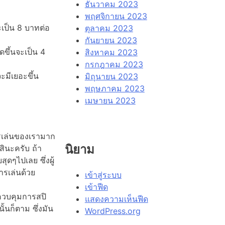
ธันวาคม 2023
พฤศจิกายน 2023
ะเป็น 8 บาทต่อ
ตุลาคม 2023
กันยายน 2023
ดขึ้นจะเป็น 4
สิงหาคม 2023
กรกฎาคม 2023
จะมีเยอะขึ้น
มิถุนายน 2023
พฤษภาคม 2023
เมษายน 2023
ารเล่นของเรามาก
นิยาม
สินะครับ ถ้า
ุดๆไปเลย ซึ่งผู้
ารเล่นด้วย
เข้าสู่ระบบ
เข้าฟีด
ควบคุมการสปิ
แสดงความเห็นฟีด
้นก็ตาม ซึ่งมัน
WordPress.org