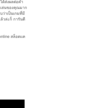
ิได้ส่งผลต่อคำ
ารเล่นของคุณมาก
ว่าเป็นเกมที่มี
้วล่ะก็ การันตี
nline สล็อตเเค