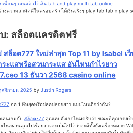
บเพื่อนๆ เล่นแล้วได้เงิน tab and play multi tab online
างความสามัคคีในครอบครัว ได้เงินจริงๆ play tab tab n play sc
ับ:
สล็อตเเครดิตฟรี
ม่ สล็อต777 ใหม่ล่าสุด Top 11 by Isabel เว็
กระแสหรือสวนกระแส อันไหนกำไรยาว
.ceo 13 ธันวา 2568 casino online
ฤศจิกายน 2025
by
Justin Rogers
ต777
กด 1 ทีหยุดหรือปลดปล่อยยาว แบบไหนดีกว่ากัน?
าเล่นเกมกับ
สล็อต777
คุณเคยสังเกตไหมครับว่า ขณะที่คุณกดสปิน
ะไหลผ่านคุณไปเรื่อยอาจจะเป็นไปได้ว่าจะมีทั้งยังเครื่องหมาย Wi
่จ่ายเงินรางวัลสูงผ่านไปอีกด้วย แล้วถ้าพวกเรากดหยุดมันในทันทีล่