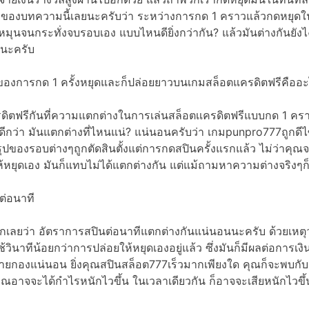
ที่มาของบทความนี้เลยนะครับว่า ระหว่างการกด 1 คราวแล้วกดหยุดใ
หมุนจนกระทั่งจบรอบเอง แบบไหนดียิ่งกว่ากัน? แล้วมันต่างกันย
ยนะครับ
องการกด 1 ครั้งหยุดและก็ปล่อยยาวบนเกมสล็อตแครดิตฟรีคืออ
ครดิตฟรีกันที่ความแตกต่างในการเล่นสล็อตเเครดิตฟรีแบบกด 1 ค
ดีกว่า มันแตกต่างที่ไหนแน่? แน่นอนครับว่า เกมpunpro777ถูกดี
ปของรอบต่างๆถูกตัดสินตั้งแต่การกดสปินครั้งแรกแล้ว ไม่ว่าคุณ
หยุดเอง มันก็แทบไม่ได้แตกต่างกัน แต่แม้ถามหาความต่างจริงๆก็มี
ต่อนาที
กเลยว่า อัตราการสปินต่อนาทีแตกต่างกันแน่นอนนะครับ ด้วยเหตุว
ช้วินาทีน้อยกว่าการปล่อยให้หยุดเองอยู่แล้ว ซึ่งมันก็มีผลต่อการเ
ายกองแน่นอน ยิ่งคุณสปินสล็อต777เร็วมากเพียงใด คุณก็จะพบกับค
น คุณอาจจะได้กำไรหนักไวขึ้น ในเวลาเดียวกัน ก็อาจจะเสียหนักไวขึ้