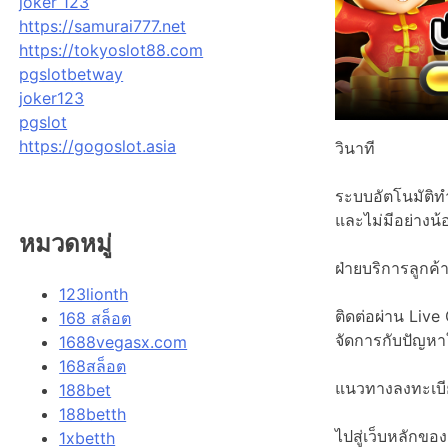
joker 123
https://samurai777.net
https://tokyoslot88.com
pgslotbetway
joker123
pgslot
https://gogoslot.asia
วินาที
ระบบอัตโนมัติท
และไม่มีอย่างน้
หมวดหมู่
ฝ่ายบริการลูกค
123lionth
ติดต่อผ่าน Liv
168 สล็อต
จัดการกับปัญหาใ
1688vegasx.com
168สล็อต
แนวทางลงทะเบีย
188bet
188betth
ไปสู่เว็บหลักขอ
1xbetth