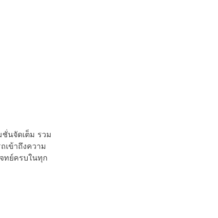
ชั่นจัดเต็ม รวม
ารถเข้าถึงความ
บโจทย์ครบในทุก