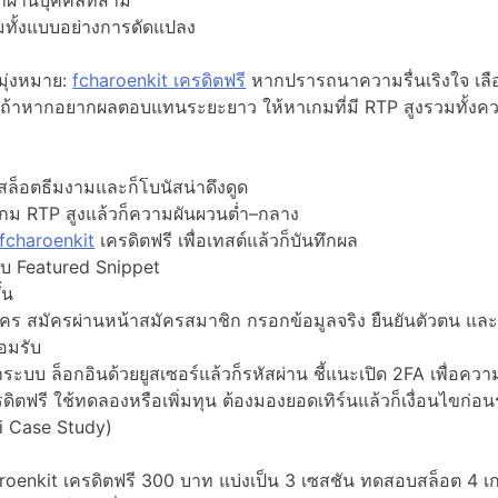
กผ่านบุคคลที่สาม
ทั้งแบบอย่างการดัดแปลง
มุ่งหมาย:
fcharoenkit เครดิตฟรี
หากปรารถนาความรื่นเริงใจ เลือก
ถ้าหากอยากผลตอบแทนระยะยาว ให้หาเกมที่มี RTP สูงรวมทั้งค
สล็อตธีมงามและก็โบนัสน่าดึงดูด
กม RTP สูงแล้วก็ความผันผวนต่ำ–กลาง
fcharoenkit
เครดิตฟรี เพื่อเทสต์แล้วก็บันทึกผล
บ Featured Snippet
้น
ัคร สมัครผ่านหน้าสมัครสมาชิก กรอกข้อมูลจริง ยืนยันตัวตน และก
อมรับ
าระบบ ล็อกอินด้วยยูสเซอร์แล้วก็รหัสผ่าน ชี้แนะเปิด 2FA เพื่อคว
ดิตฟรี ใช้ทดลองหรือเพิ่มทุน ต้องมองยอดเทิร์นแล้วก็เงื่อนไขก่อน
i Case Study)
charoenkit เครดิตฟรี 300 บาท แบ่งเป็น 3 เซสชัน ทดสอบสล็อต 4 