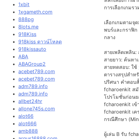
หลีกเลี่ยงการฝา
1xbit
การเลือกเกมรวม
1xgameth.com
888pg
เลือกเกมตามจุด
8lots.me
พบร์และกราฟิก 
918Kiss
กลาง
918kiss ดาวน์โหลด
918kissauto
สายเพลิดเพลิน: 
ABA
สายยาว: ค้นหาเ
ABAGroup2
สายทดสอบ: ใช้
acebet789.com
ตารางสรุปสำหรั
acebet789.com
ปริศนา คำตอบสั
adm789.info
fcharoenkit สม
adm789.info
โปรโมชั่นก่อนย
allbet24hr
fcharoenkit เข้
allone745s.com
fcharoenkit เคร
alot66
กรณีศึกษา (Min
alot666
amb888
ผู้เล่น B รับ f
argus16888.com