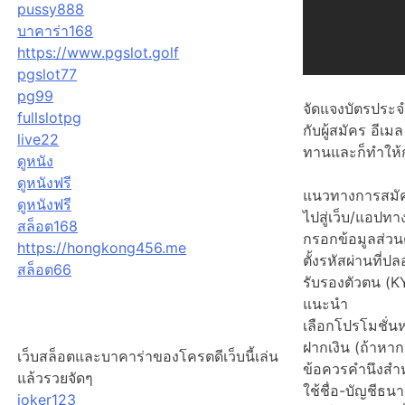
pussy888
บาคาร่า168
https://www.pgslot.golf
pgslot77
pg99
จัดแจงบัตรประจ
fullslotpg
กับผู้สมัคร อีเ
live22
ทานและก็ทำให้ก
ดูหนัง
ดูหนังฟรี
แนวทางการสมั
ดูหนังฟรี
ไปสู่เว็บ/แอปท
สล็อต168
กรอกข้อมูลส่วน
https://hongkong456.me
ตั้งรหัสผ่านที่ป
สล็อต66
รับรองตัวตน (
แนะนำ
เลือกโปรโมชั่นห
ฝากเงิน (ถ้าหา
เว็บสล็อตและบาคาร่าของโครตดีเว็บนี้เล่น
ข้อควรคำนึงสำ
แล้วรวยจัดๆ
ใช้ชื่อ-บัญชีธน
joker123