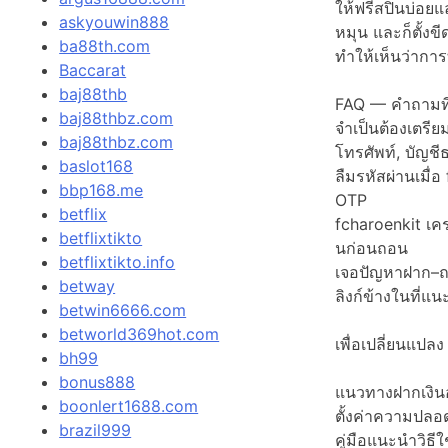
ให้ฟรีสปินบ่อยแ
askyouwin888
หมุน และก็ตั้ง
ba88th.com
ทำให้เห็นว่าก
Baccarat
baj88thb
FAQ — คำถามที
baj88thbz.com
จำเป็นต้องเตรี
baj88thbz.com
โทรศัพท์, บัญช
baslot168
ลืมรหัสผ่านเมื่อ
bbp168.me
OTP
betflix
fcharoenkit เค
betflixtikto
นก่อนถอน
betflixtikto.info
เจอปัญหาฝาก–ถอ
betway
ลิงก์ข้างในที่แน
betwin6666.com
betworld369hot.com
เพื่อเปลี่ยนแปล
bh99
bonus888
แนวทางฝากเงิน
boonlert1688.com
ตั้งค่าความปลอ
brazil999
คู่มือแนะนำวิธี