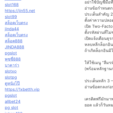
อย่าใช้บัญชีมือท
slot168
อ่านข้อกำหนดก
https://jin55.net
ประเด็นสำคัญ 2
slot99
ตั้งค่าความปลอด
สล็อตเว็บตรง
เปิด Two-Factor
jinda44
ตั้งรหัสผ่านที่ไม
สล็อตเว็บตรง
เปิดแจ้งเตือนธ
สล็อต888
หลบหลีกล็อกอิ
JINDA888
ถ้าเกิดล็อกอินมิ
pgslot
พุซซี่888
ให้ใช้เมนู “ลืมร
บาคาร่า
(พร้อมหลักฐานกา
slotxo
slotpg
ประเด็นหลัก 3 —
ดูหนังโป๊
อ่านข้อตกลงก่อ
https://1xbetth.vip
pgslot
เครดิตฟรีมักมาพ
allbet24
ยอด แล้วก็วันห
pg slot