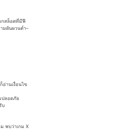
สล็อตที่มีฟี
วามผันผวนต่ำ–
็อ่านเงื่อนไข
ามปลอดภัย
รับ
เกม พบว่าเกม X