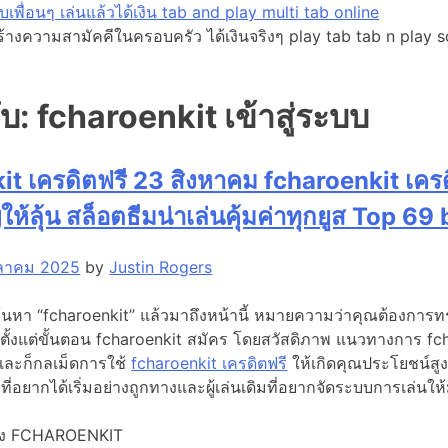
บเพื่อนๆ เล่นแล้วได้เงิน tab and play multi tab online
างความสามัคคีในครอบครัว ได้เงินจริงๆ play tab tab n play sc
ับ:
fcharoenkit เข้าสู่ระบบ
it เครดิตฟรี 23 สิงหาคม fcharoenkit เครด
ให้ลุ้น สล็อตธีมน่าเล่นคุ้มค่าทุกยูส Top 6
ุลาคม 2025
by
Justin Rogers
ค้นหา “fcharoenkit” แล้วมาถึงหน้านี้ หมายความว่าคุณต้องการทร
แจงตั้งแต่ขั้นตอน fcharoenkit สมัคร โดยสวัสดิภาพ แนวทางการ fcha
 และก็กลเม็ดการใช้
fcharoenkit เครดิตฟรี
ให้เกิดคุณประโยชน์สู
่ที่อยากได้เริ่มอย่างถูกทางและผู้เล่นเดิมที่อยากจัดระบบการเล่นให้ม
อง FCHAROENKIT