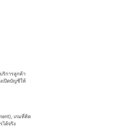
ยบริการลูกค้า
เปิดบัญชีให้
nt), เกมที่คิด
ได้จริง