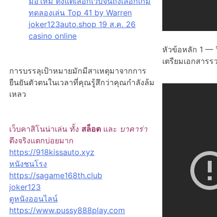
มือใหม่ ตั้งแต่เลือกเว็บจนถึงเลือกเกม
ทดลองเล่น Top 41 by Warren
joker123auto.shop 19 ส.ค. 26
casino online
หัวข้อหลัก 1 — 
เตรียมเอกสารรว
การบรรลุเป้าหมายมักมีสาเหตุมาจากการ
ยืนยันตัวตนในเวลาที่คุณรู้สึกว่าคุณกำลังล้ม
เหลว
เว็บคาสิโนน่าเล่น ทั้ง
สล็อต
และ
บาคาร่า
ตึงจริงแตกบ่อยมาก
https://918kissauto.xyz
หนังชนโรง
https://sagame168th.club
joker123
ดูหนังออนไลน์
https://www.pussy888play.com