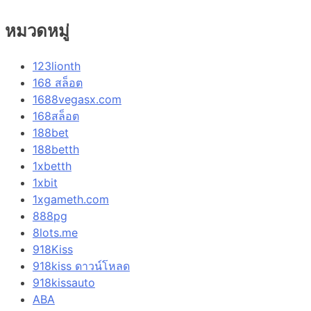
หมวดหมู่
123lionth
168 สล็อต
1688vegasx.com
168สล็อต
188bet
188betth
1xbetth
1xbit
1xgameth.com
888pg
8lots.me
918Kiss
918kiss ดาวน์โหลด
918kissauto
ABA