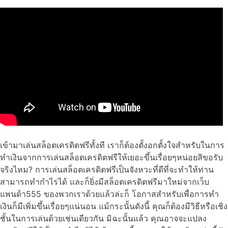
เข้ามาเล่นสล็อตเครดิตฟรีทั้งที เราก็ต้องตั้งอกตั้งใจสำหรับในการ
ทำเงินจากการเล่นสล็อตเครดิตฟรีให้เยอะขึ้นเรื่อยๆหน่อยสิขอรับ
จริงไหม? การเล่นสล็อตเครดิตฟรีเป็นจังหวะที่ดีที่จะทำให้ท่าน
สามารถทำกำไรได้ และก็ยิ่งมีสล็อตเครดิตฟรีมาใหม่จากเว็บ
แพนด้า555 ของพวกเราด้วยแล้วล่ะก็ โอกาสสำหรับเพื่อการทำ
เงินก็มีเพิ่มขึ้นเรื่อยๆแน่นอน แม้กระนั้นดังนี้ คุณก็ต้องมีวิธีหรือเชิง
ชั้นในการเล่นด้วยเช่นเดียวกัน มิฉะนั้นแล้ว คุณอาจจะแปลง