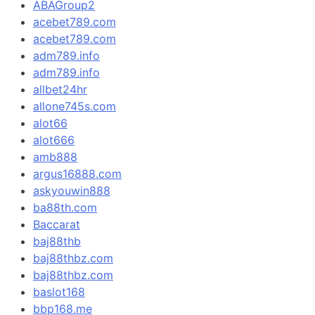
ABAGroup2
acebet789.com
acebet789.com
adm789.info
adm789.info
allbet24hr
allone745s.com
alot66
alot666
amb888
argus16888.com
askyouwin888
ba88th.com
Baccarat
baj88thb
baj88thbz.com
baj88thbz.com
baslot168
bbp168.me