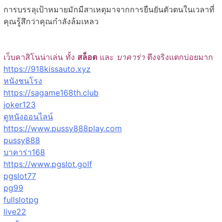
การบรรลุเป้าหมายมักมีสาเหตุมาจากการยืนยันตัวตนในเวลาที่
คุณรู้สึกว่าคุณกำลังล้มเหลว
เว็บคาสิโนน่าเล่น ทั้ง
สล็อต
และ
บาคาร่า
ตึงจริงแตกบ่อยมาก
https://918kissauto.xyz
หนังชนโรง
https://sagame168th.club
joker123
ดูหนังออนไลน์
https://www.pussy888play.com
pussy888
บาคาร่า168
https://www.pgslot.golf
pgslot77
pg99
fullslotpg
live22