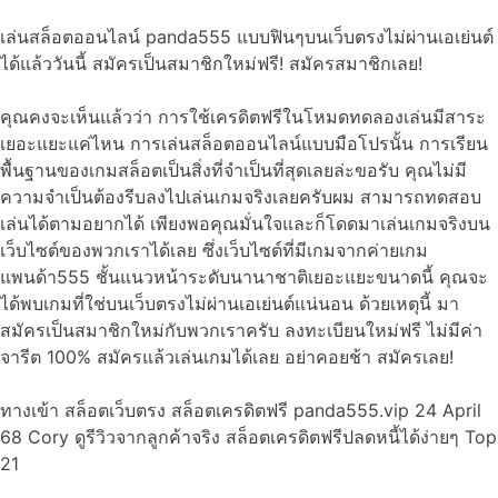
เล่นสล็อตออนไลน์ panda555 แบบฟินๆบนเว็บตรงไม่ผ่านเอเย่นต์
ได้แล้ววันนี้ สมัครเป็นสมาชิกใหม่ฟรี! สมัครสมาชิกเลย!
คุณคงจะเห็นแล้วว่า การใช้เครดิตฟรีในโหมดทดลองเล่นมีสาระ
เยอะแยะแค่ไหน การเล่นสล็อตออนไลน์แบบมือโปรนั้น การเรียน
พื้นฐานของเกมสล็อตเป็นสิ่งที่จำเป็นที่สุดเลยล่ะขอรับ คุณไม่มี
ความจำเป็นต้องรีบลงไปเล่นเกมจริงเลยครับผม สามารถทดสอบ
เล่นได้ตามอยากได้ เพียงพอคุณมั่นใจและก็โดดมาเล่นเกมจริงบน
เว็บไซต์ของพวกเราได้เลย ซึ่งเว็บไซต์ที่มีเกมจากค่ายเกม
แพนด้า555 ชั้นแนวหน้าระดับนานาชาติเยอะแยะขนาดนี้ คุณจะ
ได้พบเกมที่ใช่บนเว็บตรงไม่ผ่านเอเย่นต์แน่นอน ด้วยเหตุนี้ มา
สมัครเป็นสมาชิกใหม่กับพวกเราครับ ลงทะเบียนใหม่ฟรี ไม่มีค่า
จารีต 100% สมัครแล้วเล่นเกมได้เลย อย่าคอยช้า สมัครเลย!
ทางเข้า สล็อตเว็บตรง สล็อตเครดิตฟรี panda555.vip 24 April
68 Cory ดูรีวิวจากลูกค้าจริง สล็อตเครดิตฟรีปลดหนี้ได้ง่ายๆ Top
21