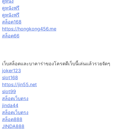
ดูหนัง
ดูหนังฟรี
ดูหนังฟรี
สล็อต168
https://hongkong456.me
สล็อต66
เว็บสล็อตและบาคาร่าของโครตดีเว็บนี้เล่นแล้วรวยจัดๆ
joker123
slot168
https://jin55.net
slot99
สล็อตเว็บตรง
jinda44
สล็อตเว็บตรง
สล็อต888
JINDA888