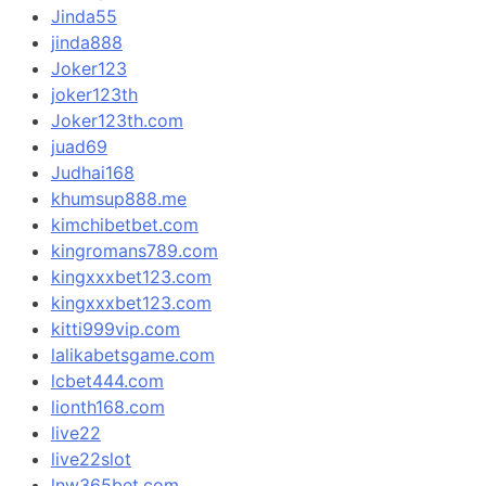
Jinda55
jinda888
Joker123
joker123th
Joker123th.com
juad69
Judhai168
khumsup888.me
kimchibetbet.com
kingromans789.com
kingxxxbet123.com
kingxxxbet123.com
kitti999vip.com
lalikabetsgame.com
lcbet444.com
lionth168.com
live22
live22slot
lnw365bet.com