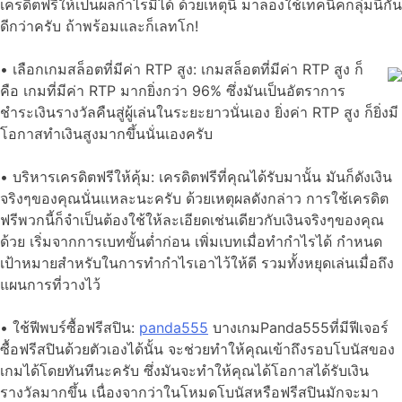
เครดิตฟรีให้เป็นผลกำไรมิได้ ด้วยเหตุนี้ มาลองใช้เทคนิคกลุ่มนี้กัน
ดีกว่าครับ ถ้าพร้อมและก็เลทโก!
• เลือกเกมสล็อตที่มีค่า RTP สูง: เกมสล็อตที่มีค่า RTP สูง ก็
คือ เกมที่มีค่า RTP มากยิ่งกว่า 96% ซึ่งมันเป็นอัตราการ
ชำระเงินรางวัลคืนสู่ผู้เล่นในระยะยาวนั่นเอง ยิ่งค่า RTP สูง ก็ยิ่งมี
โอกาสทำเงินสูงมากขึ้นนั่นเองครับ
• บริหารเครดิตฟรีให้คุ้ม: เครดิตฟรีที่คุณได้รับมานั้น มันก็ดังเงิน
จริงๆของคุณนั่นแหละนะครับ ด้วยเหตุผลดังกล่าว การใช้เครดิต
ฟรีพวกนี้ก็จำเป็นต้องใช้ให้ละเอียดเช่นเดียวกับเงินจริงๆของคุณ
ด้วย เริ่มจากการเบทขั้นต่ำก่อน เพิ่มเบทเมื่อทำกำไรได้ กำหนด
เป้าหมายสำหรับในการทำกำไรเอาไว้ให้ดี รวมทั้งหยุดเล่นเมื่อถึง
แผนการที่วางไว้
• ใช้ฟีพบร์ซื้อฟรีสปิน:
panda555
บางเกมPanda555ที่มีฟีเจอร์
ซื้อฟรีสปินด้วยตัวเองได้นั้น จะช่วยทำให้คุณเข้าถึงรอบโบนัสของ
เกมได้โดยทันทีนะครับ ซึ่งมันจะทำให้คุณได้โอกาสได้รับเงิน
รางวัลมากขึ้น เนื่องจากว่าในโหมดโบนัสหรือฟรีสปินมักจะมา