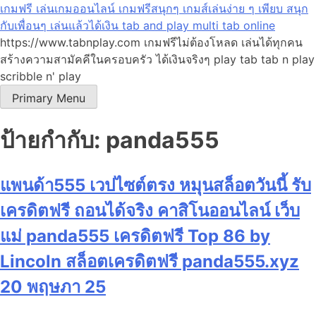
Skip
เกมฟรี เล่นเกมออนไลน์ เกมฟรีสนุกๆ เกมส์เล่นง่าย ๆ เพียบ สนุก
to
กับเพื่อนๆ เล่นแล้วได้เงิน tab and play multi tab online
content
https://www.tabnplay.com เกมฟรีไม่ต้องโหลด เล่นได้ทุกคน
สร้างความสามัคคีในครอบครัว ได้เงินจริงๆ play tab tab n play
scribble n' play
Primary Menu
ป้ายกำกับ:
panda555
แพนด้า555 เวปไซต์ตรง หมุนสล็อตวันนี้ รับ
เครดิตฟรี ถอนได้จริง คาสิโนออนไลน์ เว็บ
แม่ panda555 เครดิตฟรี Top 86 by
Lincoln สล็อตเครดิตฟรี panda555.xyz
20 พฤษภา 25