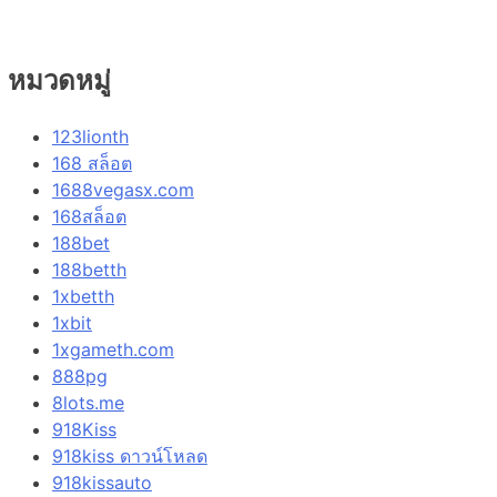
หมวดหมู่
123lionth
168 สล็อต
1688vegasx.com
168สล็อต
188bet
188betth
1xbetth
1xbit
1xgameth.com
888pg
8lots.me
918Kiss
918kiss ดาวน์โหลด
918kissauto