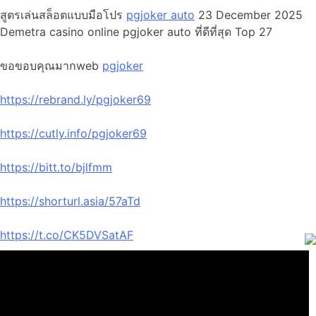
สูตรเล่นสล็อตแบบมือโปร
pgjoker auto
23 December 2025
Demetra casino online pgjoker auto ที่ดีที่สุด Top 27
ขอขอบคุณมากweb
pgjoker
https://rebrand.ly/pgjoker69
https://cutly.info/pgjoker69
https://bitt.to/bjlfmm
https://shorturl.asia/57aTd
https://t.co/CK5DVSatAF