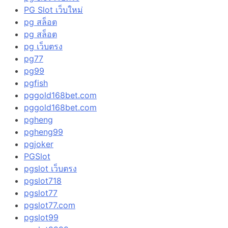
PG Slot เว็บใหม่
pg สล็อต
pg สล็อต
pg เว็บตรง
pg77
pg99
pgfish
pggold168bet.com
pggold168bet.com
pgheng
pgheng99
pgjoker
PGSlot
pgslot เว็บตรง
pgslot718
pgslot77
pgslot77.com
pgslot99