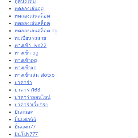
ดูหนังใหม่
ทดลองเล่นpg
ทดลองเล่นสล็อต
ทดลองเล่นสล็อต
ทดลองเล่นสล็อต pg
ทะเบียนรถสวย
ทางเข้า live22
ทางเข้า pg
ทางเข้าpg
ทางเข้าxo
ทางเข้าเล่น slotxo
บาคาร่า
บาคาร่า168
บาคาร่าออนไลน์
บาคาร่าเว็บตรง
ปั่นสล็อต
ปั่นแตก66
ปั่นแตก77
ปันโปร777