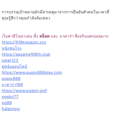
การบรรลุเป้าหมายมักมีสาเหตุมาจากการยืนยันตัวตนในเวลาที่
คุณรู้สึกว่าคุณกำลังล้มเหลว
เว็บคาสิโนน่าเล่น ทั้ง
สล็อต
และ
บาคาร่า
ตึงจริงแตกบ่อยมาก
https://918kissauto.xyz
หนังชนโรง
https://sagame168th.club
joker123
ดูหนังออนไลน์
https://www.pussy888play.com
pussy888
บาคาร่า168
https://www.pgslot.golf
pgslot77
pg99
fullslotpg