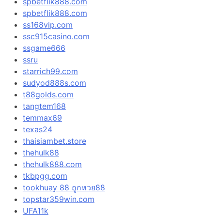
spbetflik888.com
spbetflik888.com
ss168vip.com
ssc915casino.com
ssgame666
ssru
starrich99.com
sudyod888s.com
t88golds.com
tangtem168
temmax69
texas24
thaisiambet.store
thehulk88
thehulk888.com
tkbpgg.com
tookhuay 88 ถูกหวย88
topstar359win.com
UFA11k