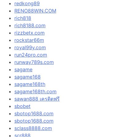
redkong89
RENO88WIN.COM
rich818
rich8188.com
rizzbetx.com
rockstar66m
royal99y.com
run24pro.com
runway789s.com
sagame
sagame168
sagame168th
sagame168th.com
sawan888 เครดิตฟรี
sbobet
sbotop1688.com
sbotop1688.com
sclass8888.com
scr888