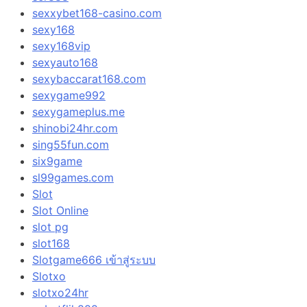
sexxybet168-casino.com
sexy168
sexy168vip
sexyauto168
sexybaccarat168.com
sexygame992
sexygameplus.me
shinobi24hr.com
sing55fun.com
six9game
sl99games.com
Slot
Slot Online
slot pg
slot168
Slotgame666 เข้าสู่ระบบ
Slotxo
slotxo24hr