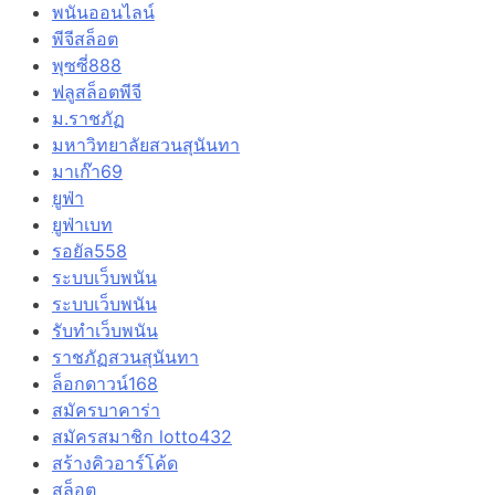
พนันออนไลน์
พีจีสล็อต
พุซซี่888
ฟลูสล็อตพีจี
ม.ราชภัฏ
มหาวิทยาลัยสวนสุนันทา
มาเก๊า69
ยูฟ่า
ยูฟ่าเบท
รอยัล558
ระบบเว็บพนัน
ระบบเว็บพนัน
รับทำเว็บพนัน
ราชภัฏสวนสุนันทา
ล็อกดาวน์168
สมัครบาคาร่า
สมัครสมาชิก lotto432
สร้างคิวอาร์โค้ด
สล็อต