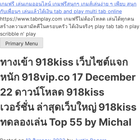
Skip
เกมฟรี เล่นเกมออนไลน์ เกมฟรีสนุกๆ เกมส์เล่นง่าย ๆ เพียบ สนุก
to
กับเพื่อนๆ เล่นแล้วได้เงิน tab and play multi tab online
content
https://www.tabnplay.com เกมฟรีไม่ต้องโหลด เล่นได้ทุกคน
สร้างความสามัคคีในครอบครัว ได้เงินจริงๆ play tab tab n play
scribble n' play
Primary Menu
ทางเข้า 918kiss เว็บไซต์แจก
หนัก 918vip.co 17 December
22 ดาวน์โหลด 918kiss
เวอร์ชั่น ล่าสุดเว็บใหญ่ 918kiss
ทดลองเล่น Top 55 by Michal