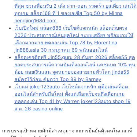
ที่สุด ชวนเพื่อนรับ 2 เด้ง ฝาก-ถอน รวดเร็ว ยูสเดียว เล่นได้
ทุกเกม สล็อต168 ที่ 1 ของเอเชีย Top 50 by Minna
hengjing168d.com
เว็บเปิดใหม่ สล็อต888 เว็บไซต์แจกหนัก สล็อตเว็บตรง
2026 ประสบการณ์เล่นยุคใหม่ ระบบเสถียร พร้อมเกมให้
เลือกมากมาย ทดลองเล่น Top 78 by Florentina
jin888.asia 30 กรกฎาคม 69 พนันออนไลน์
สล็อตเครดิตฟรี Jin55.guru 28 กันยา 2026 สล็อต55 สุด
ยอดประสบการณ์ความบันเทิงออนไลน์ แคชแบค 10% ทุน
น้อย สอยเงินแสน จุดหมายของสายเกมทั่วโลก jinda55
สมัครไว้ก่อน คุ้มกว่า Top 89 by Barney
เว็บแม่ joker123auto เว็บไซต์แจกหนัก คู่มือเล่นสล็อต
ออนไลน์สำหรับมือใหม่ ตั้งแต่เลือกเว็บจนถึงเลือกเกม
ทดลองเล่น Top 41 by Warren joker123auto.shop 19
ส.ค. 26 casino online
การบรรลุเป้าหมายมักมีสาเหตุมาจากการยืนยันตัวตนในเวลาที่