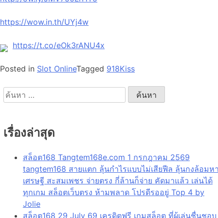
https://wow.in.th/UYj4w
https://t.co/eOk3rANU4x
Posted in
Slot Online
Tagged
918Kiss
ค้นหา
สำหรับ:
เรื่องล่าสุด
สล็อต168 Tangtem168e.com 1 กรกฎาคม 2569
tangtem168 สายแตก ลุ้นกำไรแบบไม่เสียฟีล ลุ้นกงล้อมห
เศรษฐี สะสมเพชร จ่ายตรง กี่ล้านก็จ่าย คัดมาแล้ว เล่นได้
ทุกเกม สล็อตเว็บตรง ห้ามพลาด โปรดีรออยู่ Top 4 by
Jolie
สล็อต168 29 July 69 เครดิตฟรี เกมสล็อต ที่ผู้เล่นชื่นชอบ