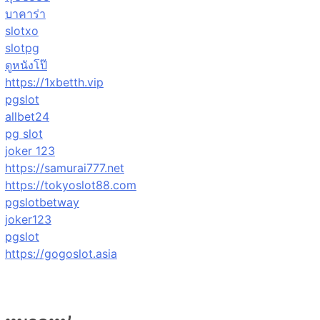
บาคาร่า
slotxo
slotpg
ดูหนังโป๊
https://1xbetth.vip
pgslot
allbet24
pg slot
joker 123
https://samurai777.net
https://tokyoslot88.com
pgslotbetway
joker123
pgslot
https://gogoslot.asia