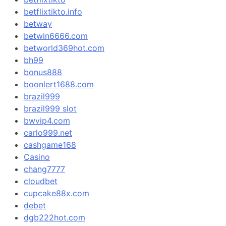
betflixtikto.info
betway
betwin6666.com
betworld369hot.com
bh99
bonus888
boonlert1688.com
brazil999
brazil999 slot
bwvip4.com
carlo999.net
cashgame168
Casino
chang7777
cloudbet
cupcake88x.com
debet
dgb222hot.com