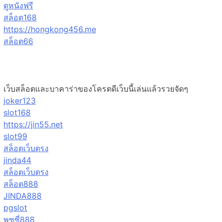
ดูหนังฟรี
สล็อต168
https://hongkong456.me
สล็อต66
เว็บสล็อตและบาคาร่าของโครตดีเว็บนี้เล่นแล้วรวยจัดๆ
joker123
slot168
https://jin55.net
slot99
สล็อตเว็บตรง
jinda44
สล็อตเว็บตรง
สล็อต888
JINDA888
pgslot
พุซซี่888