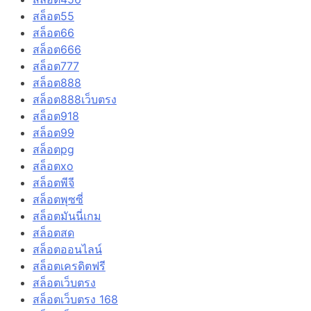
สล็อต55
สล็อต66
สล็อต666
สล็อต777
สล็อต888
สล็อต888เว็บตรง
สล็อต918
สล็อต99
สล็อตpg
สล็อตxo
สล็อตพีจี
สล็อตพุซซี่
สล็อตมันนี่เกม
สล็อตสด
สล็อตออนไลน์
สล็อตเครดิตฟรี
สล็อตเว็บตรง
สล็อตเว็บตรง 168