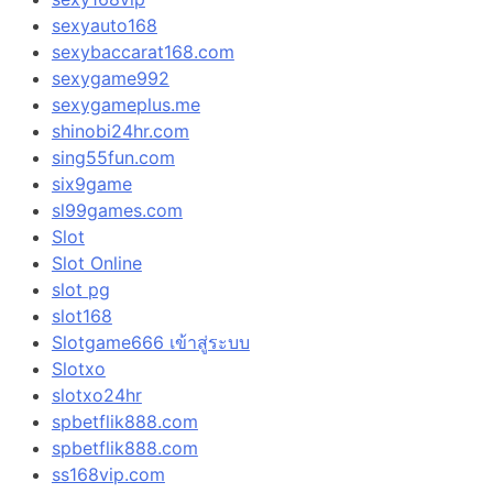
sexyauto168
sexybaccarat168.com
sexygame992
sexygameplus.me
shinobi24hr.com
sing55fun.com
six9game
sl99games.com
Slot
Slot Online
slot pg
slot168
Slotgame666 เข้าสู่ระบบ
Slotxo
slotxo24hr
spbetflik888.com
spbetflik888.com
ss168vip.com