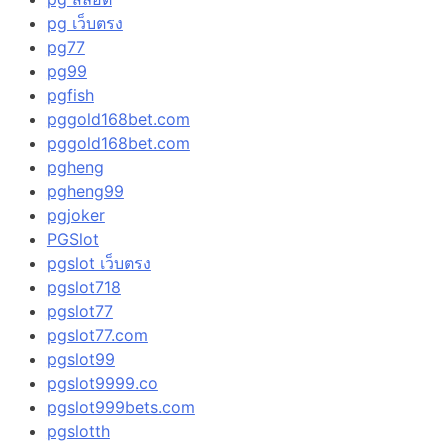
pg เว็บตรง
pg77
pg99
pgfish
pggold168bet.com
pggold168bet.com
pgheng
pgheng99
pgjoker
PGSlot
pgslot เว็บตรง
pgslot718
pgslot77
pgslot77.com
pgslot99
pgslot9999.co
pgslot999bets.com
pgslotth