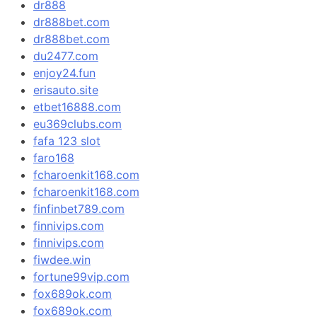
dr888
dr888bet.com
dr888bet.com
du2477.com
enjoy24.fun
erisauto.site
etbet16888.com
eu369clubs.com
fafa 123 slot
faro168
fcharoenkit168.com
fcharoenkit168.com
finfinbet789.com
finnivips.com
finnivips.com
fiwdee.win
fortune99vip.com
fox689ok.com
fox689ok.com