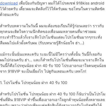
download
เพื่อป้องกันปัญหา ผมก็ได้โปรดเซฟ 918kiss android
ไว้ด้วยครับ เดี๋ยวผมจะติดลิงก์ไว้ให้ครับผม ขอโทษในความติดขัด
ด้วยนะครับ
สำหรับบทความในวันนี้ ผมจะต้องขอเรียนให้รู้ก่อนเลยว่า ราวกับ
ทุกคนจะติดใจความนึกคิดของเพื่อนผมหลายคนที่มาช่วยผม
กระทำรีวิวแล้วก็เจาะลึกโปรโมชั่นแต่ละโปรโมชั่นมากๆกระทั่ง
ลืมผมไปแล้วมั้งครับผม (รับบทนายรู้สึกน้อยใจ ฮ่า…)
แม้กระนั้นนั่นแหละครับ ระยะนี้ไม่มีใครว่างทั้งนั้น วันนี้ก็เจอกับ
ผมไปก่อนครับ ฮ่า… และก็สำหรับโปรโมชั่นที่ผมจะมาเจาะลึกใน
วันนี้ก็คือโปรทุนน้อย ฝาก 40 รับ 100 โปรเอาอกเอาใจคนทุนน้อย
จาก 918VIP จะเป็นเยี่ยงไร ไปดูกันเลยนะครับ เลทโก!
1. โปรโมชั่น โปรทุนน้อย ฝาก 40 รับ 100
สำหรับโปรโมชั่น โปรทุนน้อย ฝาก 40 รับ 100 ก็นับว่าเป็นโปรโม
ชั่นที่ดิน 918VIP ทำขึ้นเพื่อเอาอกเอาใจลูกค้าทุนน้อยทั้งหลายเลย
ขอรับ เพราะว่าฝากเพียงแค่หลักสิบก็ยังสามารถรับโบนัสฟรีๆได้