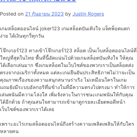
Posted on
21 กันยายน 2023
by
Justin Rogers
เกมสล็อตออนไลน์ joker123 เกมสล็อตบันเทิงใจ แจ็คพ็อตแตก
ง่าย ได้เงินทุกวี่ทุกวัน
โจ๊กเกอร์123 ทางเข้าโจ๊กเกอร์123 สล็อต เป็นเว็บสล็อตออนไลน์ที่
ใหญ่ที่สุดในไทย พื้นที่นี้อัดแน่นไปด้วยเกมสล็อตบันเทิงใจ ให้คุณ
ได้เลือกเล่นมาก ซึ่งเกมสล็อตในเว็บไซต์ของพวกเราเป็นสล็อตส่ง
ตรงจากอเมริกาทั้งหมด แต่ละเกมยืนยันประสิทธิภาพไม่ว่าจะเป็น
คุณภาพเรื่องของความสนุกสนานร่าเริง ไม่เหมือนใครในเกม
แถมยังมีระบบอัลกอริทึ่มข้างในที่มีความตรงไปตรงมา ทำให้การ
เล่นพนันมีความโล่งใส เพิ่มจังหวะในการชนะเกมพนันให้กับคุณ
ได้อีกด้วย ถ้าคุณสนใจสามารถเข้ามาดูกรยละเอียดพอดีหน้า
เว็บไซต์ของพวกเราได้เลย
เพราะอะไรเกมสล็อตออนไลน์ถึงสร้างความเพลิดเพลินให้กับใคร
หลายคน