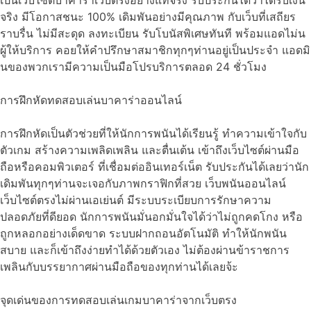
เป็นเว็บไซต์บาคาร่าเว็บตรงอย่างแท้จริง รับประกันได้ว่าได้รับเงิน
จริง มีโอกาสชนะ 100% เดิมพันอย่างมีคุณภาพ กับเว็บที่เสถียร
ราบรื่น ไม่มีสะดุด ลงทะเบียน รับโบนัสพิเศษทันที พร้อมแอดไม่น
ผู้ให้บริการ คอยให้คำปรึกษาสมาชิกทุกๆท่านอยู่เป็นประจำ แอดมิ
นของพวกเรามีความเป็นมือโปรบริการตลอด 24 ชั่วโมง
การฝึกหัดทดสอบเล่นบาคาร่าออนไลน์
การฝึกหัดเป็นตัวช่วยที่ให้นักการพนันได้เรียนรู้ ทำความเข้าใจกับ
ตัวเกม สร้างความเพลิดเพลิน และตื่นเต้น เข้าถึงเว็บไซต์ผ่านมือ
ถือหรือคอมพิวเตอร์ ที่เชื่อมต่ออินเทอร์เน็ต รับประกันได้เลยว่านัก
เดิมพันทุกๆท่านจะเจอกับภาพกราฟิกที่สวย เว็บพนันออนไลน์
เว็บไซต์ตรงไม่ผ่านเอเย่นต์ มีระบบระเบียบการรักษาความ
ปลอดภัยที่ดียอด นักการพนันมั่นอกมั่นใจได้ว่าไม่ถูกคดโกง หรือ
ถูกหลอกอย่างเด็ดขาด ระบบฝากถอนอัตโนมัติ ทำให้นักพนัน
สบาย และก็เข้าถึงง่ายทำได้ด้วยตัวเอง ไม่ต้องผ่านข้าราชการ
เพลินกับบรรยากาศผ่านมือถือของทุกท่านได้เลยจ้ะ
จุดเด่นของการทดสอบเล่นเกมบาคาร่าจากเว็บตรง