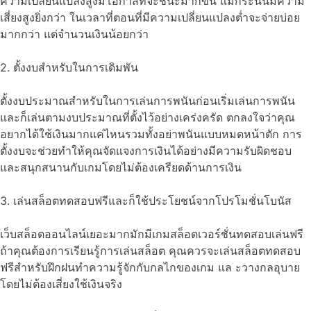
ความเปลี่ยนแปลงสูงมีโอกาสที่จะชนะมากขึ้น แม้กระนั้นมีความ
เสี่ยงสูงยิ่งกว่า ในเวลาที่ตอนที่มีความเปลี่ยนแปลงต่ำจะจ่ายบ่อย
มากกว่า แต่จำนวนเงินน้อยกว่า
2. ตั้งงบสำหรับในการเดิมพัน
ตั้งงบประมาณสำหรับในการเล่นการพนันก่อนเริ่มเล่นการพนัน
และก็เล่นตามงบประมาณที่ตั้งไว้อย่างเคร่งครัด ตกลงใจว่าคุณ
อยากได้ใช้เงินมากแค่ไหนรวมทั้งอย่าพนันแบบหมดหน้าตัก การ
ตั้งงบจะช่วยทำให้คุณจัดแจงการเงินได้อย่างมีความรับผิดชอบ
และสนุกสนานกับเกมโดยไม่ต้องเครียดด้านการเงิน
3. เล่นสล็อตทดสอบฟรีและก็ใช้ประโยชน์จากโปรโมชั่นโบนัส
เว็บสล็อตออนไลน์เยอะมากมักมีเกมสล็อตเวอร์ชั่นทดสอบเล่นฟรี
ถ้าคุณต้องการเรียนรู้การเล่นสล็อต คุณควรจะเล่นสล็อตทดสอบ
ฟรีสำหรับฝึกฝนทำความรู้จักกับกลไกของเกม แล ะวางกลอุบาย
โดยไม่ต้องเสี่ยงใช้เงินจริง