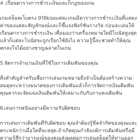
4 .เรียนตารางการชําระเงินและก็กฎของเกม
เกมสล็อตเว็บตรง 918kissแต่ละเกมมีตารางการชําระเงินที่แสดง
ค่าของแต่ละสัญลักษณ์และก็ชี้แจงฟังก์ชันรางวัล ก่อนจะเล่นให้
เรียนตารางการชําระเงิน เพื่อมองว่าเครื่องหมายใดมีโบนัสสูงสุด
แล้วก็แต่ละโบนัสจะถูกเรียกใช้ยังไง ความรู้นี้จะช่วยทำให้คุณ
ตกลงใจได้อย่างชาญฉลาดในเกม
5.จัดการจํานวนเงินที่ใช้ในการเดิมพันของคุณ
สิ่งสําคัญสำหรับเพื่อการเล่นเกมหมายถึงจำเป็นต้องสร้างความ
สมดุลระหว่างขนาดของการเดิมพันแล้วก็การจัดการเงินเดิมพัน
คุณควรจะจัดแจงเงินเดิมพันให้เหมาะกับกับกาแทงเดิมพัน
6.เล่นการพนันอย่างมีความรับผิดชอบ
การเล่นการเดิมพันที่รับผิดชอบ คุณจำต้องรู้ขีดจํากัดของคุณและ
ตระหนักว่าเมื่อใดที่จะหยุด ถ้าเกิดคุณกําลังแพ้การเดิมพันหรือมี
ความรู้สึกว่าอารมณ์ของคุณส่งผลต่อการเล่นสล็อตให้ท่านออก