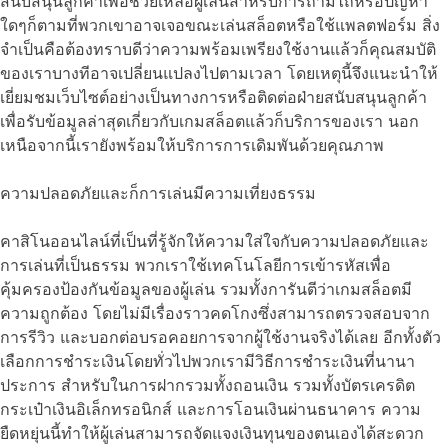
สนับสนุนลูกค้าเพื่อช่วยเหลือผู้เล่นสำหรับการถามไถ่หรือปัญหา
ใดๆก็ตามที่พวกเขาอาจเจอขณะเล่นสล็อตหรือใช้แพลตฟอร์ม สิ่ง
จำเป็นคือต้องทราบดีว่าความพร้อมเพรียงใช้งานแล้วก็คุณสมบัติ
ของเราบางทีอาจเปลี่ยนแปลงไปตามเวลา โดยเหตุนี้จึงแนะนำให้
เยี่ยมชมเว็บไซต์อย่างเป็นทางการหรือติดต่อฝ่ายสนับสนุนลูกค้า
เพื่อรับข้อมูลล่าสุดเกี่ยวกับเกมสล็อตแล้วก็บริการของเรา นอก
เหนือจากนี้เรายังพร้อมให้บริการการเดิมพันด้วยคุณภาพ
ความปลอดภัยและก็การเล่นมีความเที่ยงธรรม
คาสิโนออนไลน์ที่เป็นที่รู้จักให้ความใส่ใจกับความปลอดภัยและ
การเล่นที่เป็นธรรม พวกเราใช้เทคโนโลยีการเข้ารหัสเพื่อ
คุ้มครองป้องกันข้อมูลของผู้เล่น รวมทั้งการันตีว่าเกมสล็อตมี
ความถูกต้อง โดยไม่มีเรื่องราวคดโกงซึ่งสามารถตรวจสอบจาก
การรีวิว และบอกต่อบรอคอยการจากผู้ใช้งานจริงได้เลย อีกทั้งตัว
เลือกการชำระเงินโดยทั่วไปพวกเรามีวิธีการชำระเงินที่นานา
ประการ สำหรับในการฝากรวมทั้งถอนเงิน รวมทั้งบัตรเครดิต
กระเป๋าเงินอิเล็กทรอนิกส์ และการโอนเงินผ่านธนาคาร ความ
ยืดหยุ่นนี้ทำให้ผู้เล่นสามารถจัดแจงเงินทุนของตนเองได้สะดวก