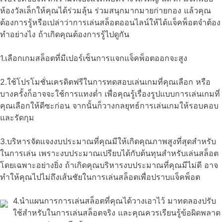
ห้องวัลเล็กให้คุณได้ร่วมลุ้น ร่วมสนุกมากมายก่ายกอง แล้วคุณ
ต้องการรู้หรือเปล่าว่าการเล่นสล็อตออนไลน์ให้ได้แจ็คพ็อตจำต้อง
ทำอย่างไง ถ้าเกิดคุณต้องการรู้ไปดูกัน
1.เลือกเกมสล็อตที่มีเปอร์เซ็นการแจกแจ็คพ็อตออกจะสูง
2.ใช้โปรโมชั่นเครดิตฟรีในการทดสอบเล่นเกมที่คุณเลือก หรือ
บางครั้งก็อาจจะใช้การแทงต่ำ เพื่อคุณรู้เรื่องรูปแบบการเล่นเกมที่
คุณเลือกให้ดีซะก่อน จากนั้นก็วางกลยุทธ์การเล่นเกมให้รอบคอบ
และรัดกุม
3.บริหารจัดแจงงบประมาณที่คุณมีให้เกิดคุณภาพสูงที่สุดสำหรับ
ในการเล่น เพราะงบประมาณเปรียบได้กับต้นทุนสำหรับเล่นสล็อต
โดยเฉพาะอย่างยิ่ง ถ้าเกิดคุณบริหารงบประมาณที่คุณมีไม่ดี อาจ
ทำให้คุณไปไม่ถึงเส้นชัยในการเล่นสล็อตเพื่อปราบแจ็คพ็อต
4.นำแผนการการเล่นสล็อตที่คุณได้วางเอาไว้ มาทดลองปรับ
ใช้สำหรับในการเล่นสล็อตจริง และคุณควรเรียนรู้ข้อผิดพลาด