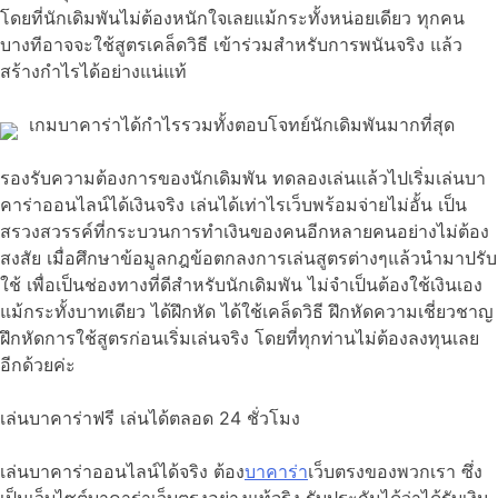
โดยที่นักเดิมพันไม่ต้องหนักใจเลยแม้กระทั้งหน่อยเดียว ทุกคน
บางทีอาจจะใช้สูตรเคล็ดวิธี เข้าร่วมสำหรับการพนันจริง แล้ว
สร้างกำไรได้อย่างแน่แท้
เกมบาคาร่าได้กำไรรวมทั้งตอบโจทย์นักเดิมพันมากที่สุด
รองรับความต้องการของนักเดิมพัน ทดลองเล่นแล้วไปเริ่มเล่นบา
คาร่าออนไลน์ได้เงินจริง เล่นได้เท่าไรเว็บพร้อมจ่ายไม่อั้น เป็น
สรวงสวรรค์ที่กระบวนการทำเงินของคนอีกหลายคนอย่างไม่ต้อง
สงสัย เมื่อศึกษาข้อมูลกฎข้อตกลงการเล่นสูตรต่างๆแล้วนำมาปรับ
ใช้ เพื่อเป็นช่องทางที่ดีสำหรับนักเดิมพัน ไม่จำเป็นต้องใช้เงินเอง
แม้กระทั้งบาทเดียว ได้ฝึกหัด ได้ใช้เคล็ดวิธี ฝึกหัดความเชี่ยวชาญ
ฝึกหัดการใช้สูตรก่อนเริ่มเล่นจริง โดยที่ทุกท่านไม่ต้องลงทุนเลย
อีกด้วยค่ะ
เล่นบาคาร่าฟรี เล่นได้ตลอด 24 ชั่วโมง
เล่นบาคาร่าออนไลน์ได้จริง ต้อง
บาคาร่า
เว็บตรงของพวกเรา ซึ่ง