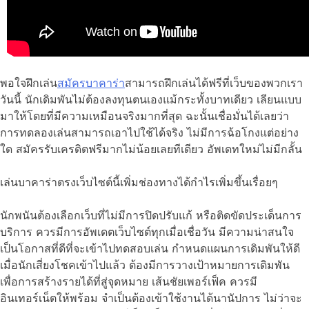
พอใจฝึกเล่น
สมัครบาคาร่า
สามารถฝึกเล่นได้ฟรีที่เว็บของพวกเรา
วันนี้ นักเดิมพันไม่ต้องลงทุนตนเองแม้กระทั้งบาทเดียว เลียนแบบ
มาให้โดยที่มีความเหมือนจริงมากที่สุด ฉะนั้นเชื่อมั่นได้เลยว่า
การทดลองเล่นสามารถเอาไปใช้ได้จริง ไม่มีการฉ้อโกงแต่อย่าง
ใด สมัครรับเครดิตฟรีมากไม่น้อยเลยทีเดียว อัพเดทใหม่ไม่มีกลั้น
เล่นบาคาร่าตรงเว็บไซต์นี้เพิ่มช่องทางได้กำไรเพิ่มขึ้นเรื่อยๆ
นักพนันต้องเลือกเว็บที่ไม่มีการปิดปรับแก้ หรือติดขัดประเด็นการ
บริการ ควรมีการอัพเดตเว็บไซต์ทุกเมื่อเชื่อวัน มีความน่าสนใจ
เป็นโอกาสที่ดีที่จะเข้าไปทดสอบเล่น กำหนดแผนการเดิมพันให้ดี
เมื่อนักเสี่ยงโชคเข้าไปแล้ว ต้องมีการวางเป้าหมายการเดิมพัน
เพื่อการสร้างรายได้ที่สู่จุดหมาย เส้นชัยเพอร์เฟ็ค ควรมี
อินเทอร์เน็ตให้พร้อม จำเป็นต้องเข้าใช้งานได้นานัปการ ไม่ว่าจะ