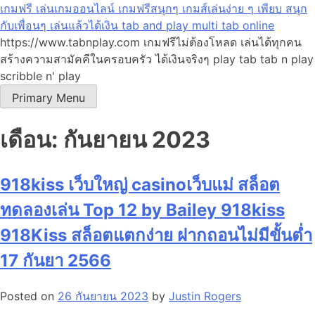
Skip
เกมฟรี เล่นเกมออนไลน์ เกมฟรีสนุกๆ เกมส์เล่นง่าย ๆ เพียบ สนุก
to
กับเพื่อนๆ เล่นแล้วได้เงิน tab and play multi tab online
content
https://www.tabnplay.com เกมฟรีไม่ต้องโหลด เล่นได้ทุกคน
สร้างความสามัคคีในครอบครัว ได้เงินจริงๆ play tab tab n play
scribble n' play
Primary Menu
เดือน:
กันยายน 2023
918kiss เว็บใหญ่ casinoเว็บแม่ สล็อต
ทดลองเล่น Top 12 by Bailey 918kiss
918Kiss สล็อตแตกง่าย ฝากถอนไม่มีขั้นต่ำ
17 กันยา 2566
Posted on
26 กันยายน 2023
by
Justin Rogers