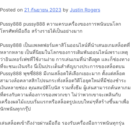
Posted on
21 กันยายน 2023
by
Justin Rogers
Pussy888 pussy888 ความครบเครื่องของการพนันบนโลก
โทรศัพท์มือถือ สร้างรายได้เป็นอย่างมาก
Pussy888 เป็นแพลตฟอร์มคาสิโนออนไลน์ที่นำเสนอเกมสล็อตที่
หลากหลาย เป็นที่นิยมในโลกของการเดิมพันออนไลน์เพราะเหตุ
ว่าอินเทอร์เฟซที่ใช้งานง่าย การเล่นเกมที่น่าดึงดูด และก็ช่องทาง
ที่จะชนะเงินจริง นี่เป็นประเด็นสำคัญบางประการของสล็อตบน
Pussy888 พุซซี่888 มีเกมสล็อตให้เลือกเยอะมาก ตั้งแต่สล็อต
สามวงล้อคลาสสิกไปจนกระทั่งสล็อตวิดีโอยุคใหม่ที่มีช่องชำระ
เงินหลายช่อง คุณสมบัติโบนัส รวมทั้งธีม ผู้เล่นสามารถค้นหาเกม
ที่ตรงกับความต้องการของพวกเขา ไม่ว่าพวกเขาจะเพลินกับ
เครื่องผลไม้แบบเริ่มแรกหรือสล็อตรูปแบบใหม่ๆที่สร้างขึ้นมาเพื่อ
นักพนันทุกกรุ๊ป
เล่นสล็อตเข้าถึงง่ายผ่านมือถือ รองรับเครื่องมือการพนันทุกรุ่น