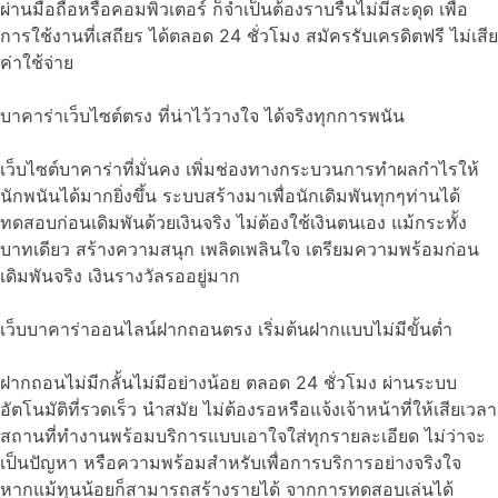
ผ่านมือถือหรือคอมพิวเตอร์ ก็จำเป็นต้องราบรื่นไม่มีสะดุด เพื่อ
การใช้งานที่เสถียร ได้ตลอด 24 ชั่วโมง สมัครรับเครดิตฟรี ไม่เสีย
ค่าใช้จ่าย
บาคาร่าเว็บไซต์ตรง ที่น่าไว้วางใจ ได้จริงทุกการพนัน
เว็บไซต์บาคาร่าที่มั่นคง เพิ่มช่องทางกระบวนการทำผลกำไรให้
นักพนันได้มากยิ่งขึ้น ระบบสร้างมาเพื่อนักเดิมพันทุกๆท่านได้
ทดสอบก่อนเดิมพันด้วยเงินจริง ไม่ต้องใช้เงินตนเอง แม้กระทั้ง
บาทเดียว สร้างความสนุก เพลิดเพลินใจ เตรียมความพร้อมก่อน
เดิมพันจริง เงินรางวัลรออยู่มาก
เว็บบาคาร่าออนไลน์ฝากถอนตรง เริ่มต้นฝากแบบไม่มีขั้นต่ำ
ฝากถอนไม่มีกลั้นไม่มีอย่างน้อย ตลอด 24 ชั่วโมง ผ่านระบบ
อัตโนมัติที่รวดเร็ว นำสมัย ไม่ต้องรอหรือแจ้งเจ้าหน้าที่ให้เสียเวลา
สถานที่ทำงานพร้อมบริการแบบเอาใจใส่ทุกรายละเอียด ไม่ว่าจะ
เป็นปัญหา หรือความพร้อมสำหรับเพื่อการบริการอย่างจริงใจ
หากแม้ทุนน้อยก็สามารถสร้างรายได้ จากการทดสอบเล่นได้