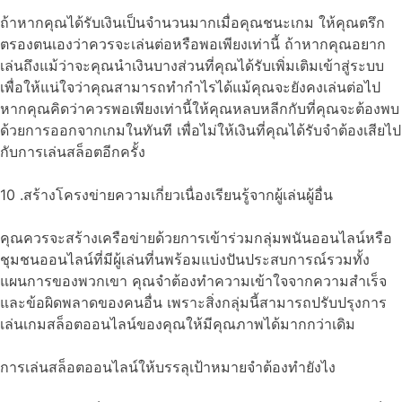
ถ้าหากคุณได้รับเงินเป็นจํานวนมากเมื่อคุณชนะเกม ให้คุณตรึก
ตรองตนเองว่าควรจะเล่นต่อหรือพอเพียงเท่านี้ ถ้าหากคุณอยาก
เล่นถึงแม้ว่าจะคุณนําเงินบางส่วนที่คุณได้รับเพิ่มเติมเข้าสู่ระบบ
เพื่อให้แน่ใจว่าคุณสามารถทํากําไรได้แม้คุณจะยังคงเล่นต่อไป
หากคุณคิดว่าควรพอเพียงเท่านี้ให้คุณหลบหลีกกับที่คุณจะต้องพบ
ด้วยการออกจากเกมในทันที เพื่อไม่ให้เงินที่คุณได้รับจำต้องเสียไป
กับการเล่นสล็อตอีกครั้ง
10 .สร้างโครงข่ายความเกี่ยวเนื่องเรียนรู้จากผู้เล่นผู้อื่น
คุณควรจะสร้างเครือข่ายด้วยการเข้าร่วมกลุ่มพนันออนไลน์หรือ
ชุมชนออนไลน์ที่มีผู้เล่นที่นพร้อมแบ่งปันประสบการณ์รวมทั้ง
แผนการของพวกเขา คุณจำต้องทำความเข้าใจจากความสําเร็จ
และข้อผิดพลาดของคนอื่น เพราะสิ่งกลุ่มนี้สามารถปรับปรุงการ
เล่นเกมสล็อตออนไลน์ของคุณให้มีคุณภาพได้มากกว่าเดิม
การเล่นสล็อตออนไลน์ให้บรรลุเป้าหมายจำต้องทำยังไง