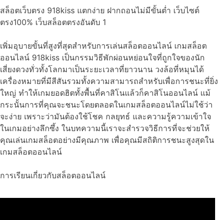
สล็อตเว็บตรง 918kiss แตกง่าย ฝากถอนไม่มีขั้นต่ำ เว็บไซต์
ตรง100% เว็บสล็อตตรงอันดับ 1
เพิ่มอุบายขั้นที่สูงที่สุดสำหรับการเล่นสล็อตออนไลน์ เกมสล็อต
ออนไลน์ 918kiss เป็นกรรมวิธีพักผ่อนหย่อนใจที่ถูกใจของนัก
เสี่ยงดวงทั่วทั้งโลกมาเป็นระยะเวลาที่ยาวนาน วงล้อที่หมุนได้
เครื่องหมายที่มีสีสันรวมทั้งความสามารถสำหรับเพื่อการชนะที่ยิ่ง
ใหญ่ ทำให้เกมยอดฮิตทั้งพื้นที่คาสิโนแล้วก็คาสิโนออนไลน์ แม้
กระนั้นการที่คุณจะชนะโดยตลอดในเกมสล็อตออนไลน์ไม่ใช้ว่า
จะง่าย เพราะว่ามันต้องใช้โชค กลยุทธ์ และความรู้ความเข้าใจ
ในเกมอย่างลึกซึ้ง ในบทความนี้เราจะสำรวจวิธีการที่จะช่วยให้
คุณเล่นเกมสล็อตอย่างมีคุณภาพ เพื่อคุณมีสถิติการชนะสูงสุดใน
เกมสล็อตออนไลน์
การเรียนเกี่ยวกับสล็อตออนไลน์