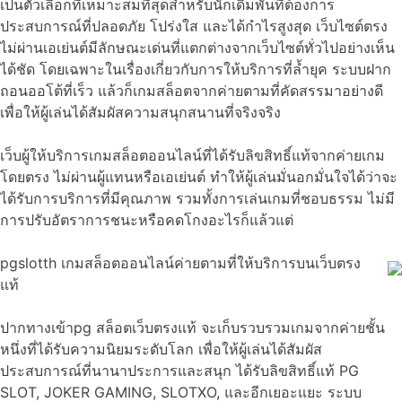
เป็นตัวเลือกที่เหมาะสมที่สุดสำหรับนักเดิมพันที่ต้องการ
ประสบการณ์ที่ปลอดภัย โปร่งใส และได้กำไรสูงสุด เว็บไซต์ตรง
ไม่ผ่านเอเย่นต์มีลักษณะเด่นที่แตกต่างจากเว็บไซต์ทั่วไปอย่างเห็น
ได้ชัด โดยเฉพาะในเรื่องเกี่ยวกับการให้บริการที่ล้ำยุค ระบบฝาก
ถอนออโต้ที่เร็ว แล้วก็เกมสล็อตจากค่ายตามที่คัดสรรมาอย่างดี
เพื่อให้ผู้เล่นได้สัมผัสความสนุกสนานที่จริงจริง
เว็บผู้ให้บริการเกมสล็อตออนไลน์ที่ได้รับลิขสิทธิ์แท้จากค่ายเกม
โดยตรง ไม่ผ่านผู้แทนหรือเอเย่นต์ ทำให้ผู้เล่นมั่นอกมั่นใจได้ว่าจะ
ได้รับการบริการที่มีคุณภาพ รวมทั้งการเล่นเกมที่ชอบธรรม ไม่มี
การปรับอัตราการชนะหรือคดโกงอะไรก็แล้วแต่
pgslotth เกมสล็อตออนไลน์ค่ายตามที่ให้บริการบนเว็บตรง
แท้
ปากทางเข้าpg สล็อตเว็บตรงแท้ จะเก็บรวบรวมเกมจากค่ายชั้น
หนึ่งที่ได้รับความนิยมระดับโลก เพื่อให้ผู้เล่นได้สัมผัส
ประสบการณ์ที่นานาประการและสนุก ได้รับลิขสิทธิ์แท้ PG
SLOT, JOKER GAMING, SLOTXO, และอีกเยอะแยะ ระบบ