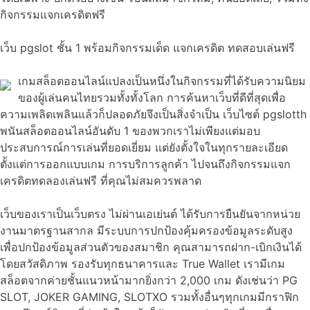
กิจกรรมแจกเครดิตฟรี
เว็บ pgslot ชั้น 1 พร้อมกิจกรรมเด็ด แจกเครดิต ทดสอบเล่นฟรี
เกมสล็อตออนไลน์แปลงเป็นหนึ่งในกิจกรรมที่ได้รับความนิยม
ของผู้เล่นคนไทยรวมทั้งทั้งโลก การค้นหาเว็บที่ดีที่สุดเพื่อ
ความเพลิดเพลินแล้วก็ปลอดภัยจึงเป็นสิ่งจำเป็น เว็บไซต์ pgslotth
พนันสล็อตออนไลน์อันดับ 1 ของพวกเราไม่เพียงแต่มอบ
ประสบการณ์การเล่นที่ยอดเยี่ยม แต่ยังตั้งใจในทุกรายละเอียด
ตั้งแต่การออกแบบเกม การบริการลูกค้า ไปจนถึงกิจกรรมแจก
เครดิตทดลองเล่นฟรี ที่คุณไม่สมควรพลาด
เว็บของเราเป็นเว็บตรง ไม่ผ่านเอเย่นต์ ได้รับการยืนยันจากหน่วย
งานมาตรฐานสากล มีระบบการปกป้องคุ้มครองข้อมูลระดับสูง
เพื่อปกป้องข้อมูลส่วนตัวของสมาชิก คุณสามารถฝาก-เบิกเงินได้
โดยสวัสดิภาพ รองรับทุกธนาคารและ True Wallet เรามีเกม
สล็อตจากค่ายชั้นแนวหน้ามากยิ่งกว่า 2,000 เกม ดังเช่นว่า PG
SLOT, JOKER GAMING, SLOTXO รวมทั้งอื่นๆทุกเกมมีกราฟิก