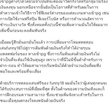
เข้าpgต่างๆได้โดยไม่จำเป็นที่จะต้องมาวิตกกังวลหรือกลุ้มใจเรื่อง
เงินลงทุน นอกเหนือจากนั้นยังเป็นโอกาสดีสำหรับผมในการ
ทำความเข้าใจวิธีการใช้ฟีเจอร์ต่างๆของแต่ละเกมทางเข้าpg เช่น
การเปิดใช้งานฟรีสปิน ฟีเจอร์โบนัส หรือการคำนวณอัตราการ
ชำระเงินรางวัล ซึ่งทั้งหมดทั้งปวงนี้ช่วยเพิ่มความมั่นใจให้ผมมาก
เพิ่มขึ้นก่อนจะลงเดิมพันจริง
เมื่อผมรู้สึกมั่นอกมั่นใจแล้ว การเปลี่ยนจากโหมดทดสอบ
เล่นfunny18ไปสู่การเดิมพันด้วยเงินจริงก็ทำได้ง่ายๆบน
แพลตฟอร์มของ ทางเข้าpg ซึ่งการเริ่มต้นเล่นด้วยเงินจริงไม่
จำเป็นที่จะต้องใช้เงินทุนสูง เพราะว่าที่นี่ไม่มีขั้นต่ำสำหรับการ
ฝาก-ถอน ทำให้ผมสามารถเริ่มพนันได้ด้วยจำนวนเงินที่ผมพึง
พอใจและพร้อมที่จะเสี่ยง
ด้วยบริการทดลองเล่นฟรีของ funny18 ผมมั่นใจว่าผู้เล่นทุกคนจะ
ได้รับประสบการณ์ที่เยี่ยมที่สุด ทั้งในด้านของความบันเทิงและก็
การฝึกอบรมความสามารถ ซึ่งจะช่วยเพิ่มจังหวะสำหรับในการ
ชนะเมื่อคุณตกลงใจลงพนันด้วยเงินจริง