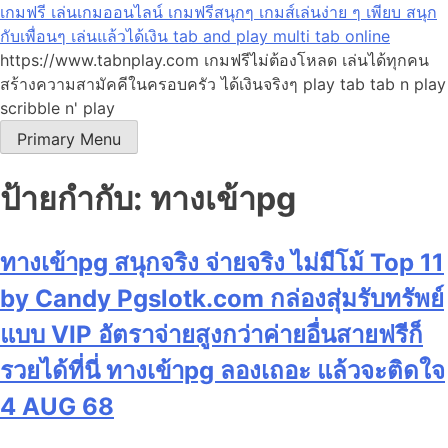
Skip
เกมฟรี เล่นเกมออนไลน์ เกมฟรีสนุกๆ เกมส์เล่นง่าย ๆ เพียบ สนุก
to
กับเพื่อนๆ เล่นแล้วได้เงิน tab and play multi tab online
content
https://www.tabnplay.com เกมฟรีไม่ต้องโหลด เล่นได้ทุกคน
สร้างความสามัคคีในครอบครัว ได้เงินจริงๆ play tab tab n play
scribble n' play
Primary Menu
ป้ายกำกับ:
ทางเข้าpg
ทางเข้าpg สนุกจริง จ่ายจริง ไม่มีโม้ Top 11
by Candy Pgslotk.com กล่องสุ่มรับทรัพย์
แบบ VIP อัตราจ่ายสูงกว่าค่ายอื่นสายฟรีก็
รวยได้ที่นี่ ทางเข้าpg ลองเถอะ แล้วจะติดใจ
4 AUG 68