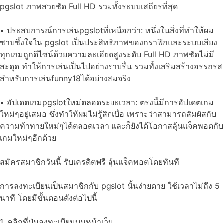
pgslot ภาพสวยชัด Full HD รวมทั้งระบบเสถียรที่สุด
• ประสบการณ์การเล่นpgslotที่เหนือกว่า: หนึ่งในสิ่งที่ทำให้ผม
ซาบซึ้งใจใน pgslot เป็นประสิทธิภาพของกราฟิกและระบบเสียง
ทุกเกมถูกดีไซน์ด้วยความละเอียดสูงระดับ Full HD ภาพชัดไม่มี
สะดุด ทำให้การเล่นเป็นไปอย่างราบรื่น รวมทั้งเสริมสร้างอรรถรส
สำหรับการเล่นfunny18ได้อย่างสมจริง
• อัปเดตเกมpgslotใหม่ตลอดระยะเวลา: ตรงนี้มีการอัปเดตเกม
ใหม่ๆอยู่เสมอ ซึ่งทำให้ผมไม่รู้สึกเบื่อ เพราะว่าสามารถสัมผัสกับ
ความท้าทายใหม่ๆได้ตลอดเวลา และก็ยังได้โอกาสลุ้นแจ็คพอตกับ
เกมใหม่ๆอีกด้วย
สมัครสมาชิกวันนี้ รับเครดิตฟรี ลุ้นแจ็คพอตโดยทันที
การลงทะเบียนเป็นสมาชิกกับ pgslot นั้นง่ายดาย ใช้เวลาไม่ถึง 5
นาที โดยมีขั้นตอนดังต่อไปนี้
1. คลิกที่ปุ่มลงทะเบียนบนหน้าเว็บ