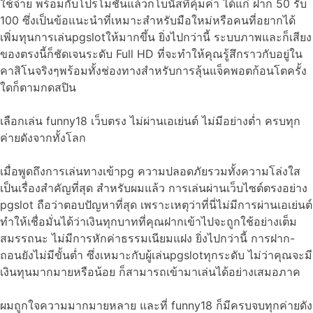
ใช้จ่าย พร้อมกับโปรโมชั่นแล้วก็โบนัสที่คุ้มค่า ได้แก่ ฝาก 50 รับ
100 ซึ่งเป็นข้อแนะนำที่เหมาะสำหรับมือใหม่หรือคนที่อยากได้
เพิ่มทุนการเล่นpgslotให้มากขึ้น ยิ่งไปกว่านี้ ระบบภาพและก็เสียง
ของตรงนี้ก็ชัดเจนระดับ Full HD ที่จะทำให้คุณรู้สึกราวกับอยู่ใน
คาสิโนจริงๆพร้อมทั้งช่องทางสำหรับการลุ้นแจ็คพอตก้อนโตครั้ง
ใดก็ตามกดสปิน
เลือกเล่น funny18 เว็บตรง ไม่ผ่านเอเย่นต์ ไม่มีอย่างต่ำ ครบทุก
ค่ายดังจากทั้งโลก
เมื่อพูดถึงการเล่นทางเข้าpg ความปลอดภัยรวมทั้งความโล่งใส
เป็นเรื่องสำคัญที่สุด สำหรับผมแล้ว การเล่นผ่านเว็บไซต์ตรงอย่าง
pgslot ถือว่าตอบปัญหาที่สุด เพราะเหตุว่าที่นี่ไม่มีการผ่านเอเย่นต์
ทำให้เชื่อมั่นได้ว่าเงินทุกบาทที่คุณฝากเข้าไปจะถูกใช้อย่างเต็ม
สมรรถนะ ไม่มีการหักค่าธรรมเนียมแฝง ยิ่งไปกว่านี้ การฝาก-
ถอนยังไม่มีขั้นต่ำ ซึ่งเหมาะกับผู้เล่นpgslotทุกระดับ ไม่ว่าคุณจะมี
เงินทุนมากมายหรือน้อย ก็สามารถเข้ามาเล่นได้อย่างเสมอภาค
ผมถูกใจความมากมายหลาย และที่ funny18 ก็มีครบจบทุกค่ายดัง