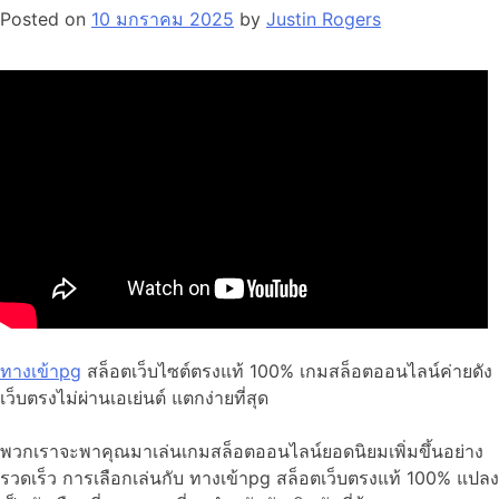
Posted on
10 มกราคม 2025
by
Justin Rogers
ทางเข้าpg
สล็อตเว็บไซต์ตรงแท้ 100% เกมสล็อตออนไลน์ค่ายดัง
เว็บตรงไม่ผ่านเอเย่นต์ แตกง่ายที่สุด
พวกเราจะพาคุณมาเล่นเกมสล็อตออนไลน์ยอดนิยมเพิ่มขึ้นอย่าง
รวดเร็ว การเลือกเล่นกับ ทางเข้าpg สล็อตเว็บตรงแท้ 100% แปลง