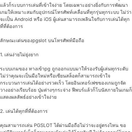
แล้วก็ระบบการเล่นที่เข้าใจง่าย โดยเฉพาะอย่างยิ่งกับการพัฒนา
เกมให้เหมาะสมกับอุปกรณ์โทรศัพท์เคลื่อนที่ทุกรุ่นทุกระบบ ไม่ว่า
จะเป็น Android หรือ iOS ผู้เล่นสามารถเพลินใจกับการเล่นได้ทุก
ที่ที่ต้องการ
ลักษณะเด่นของpgslot บนโทรศัพท์มือถือ
1. เล่นง่ายไม่ยุ่งยาก
ระบบเกมของ ทางเข้าpg ถูกออกแบบมาให้รองรับผู้เล่นทุกระดับ
ไม่ว่าคุณจะเป็นมือใหม่หรือเซียนสล็อตก็สามารถเข้าใจ
กระบวนการเล่นได้อย่างรวดเร็ว โดยอินเทอร์เฟซของเกมถูกจัด
วางอย่างเรียบร้อย ปุ่มต่างๆกระจ่าง ฟีพบร์แล้วก็โบนัสภายในเกมก็
แสดงผลลัพธ์อย่างเข้าใจง่าย
2. เล่นได้ทุกที่ที่ต้องการ
คุณสามารถเล่น PGSLOT ได้ผ่านมือถือไม่ว่าจะอยู่ตรงไหน ขอ