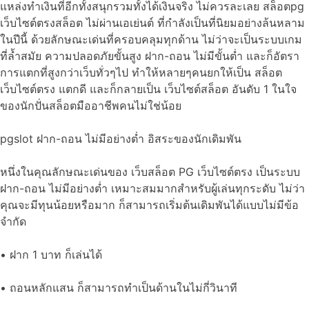
แหล่งทำเงินที่อีกทั้งสนุกรวมทั้งได้เงินจริง ไม่ควรละเลย สล็อตpg
เว็บไซต์ตรงสล็อต ไม่ผ่านเอเย่นต์ ที่กำลังเป็นที่นิยมอย่างล้นหลาม
ในปีนี้ ด้วยลักษณะเด่นที่ครอบคลุมทุกด้าน ไม่ว่าจะเป็นระบบเกม
ที่ล้ำสมัย ความปลอดภัยขั้นสูง ฝาก-ถอน ไม่มีขั้นต่ำ และก็อัตรา
การแตกที่สูงกว่าเว็บทั่วๆไป ทำให้หลายๆคนยกให้เป็น สล็อต
เว็บไซต์ตรง แตกดี และก็กลายเป็น เว็บไซต์สล็อต อันดับ 1 ในใจ
ของนักปั่นสล็อตมืออาชีพคนไม่ใช่น้อย
pgslot ฝาก-ถอน ไม่มีอย่างต่ำ อิสระของนักเดิมพัน
หนึ่งในคุณลักษณะเด่นของ เว็บสล็อต PG เว็บไซต์ตรง เป็นระบบ
ฝาก-ถอน ไม่มีอย่างต่ำ เหมาะสมมากสำหรับผู้เล่นทุกระดับ ไม่ว่า
คุณจะมีทุนน้อยหรือมาก ก็สามารถเริ่มต้นเดิมพันได้แบบไม่มีข้อ
จำกัด
• ฝาก 1 บาท ก็เล่นได้
• ถอนหลักแสน ก็สามารถทำเป็นด้านในไม่กี่วินาที