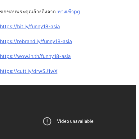
ขอขอบพระคุณอ้างอิงจาก
ทางเข้าpg
https://bit.ly/funny18-asia
https://rebrand.ly/funny18-asia
https://wow.in.th/funny18-asia
https://cutt.ly/drw5J1wX