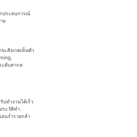
ปจากประสบการณ์
ราย
าจะสังเกตเห็นตัว
aming,
จระดับสากล
รับทำงานได้เร็ว
ประวัติทำ
เล่นร่ำรวยกล้า