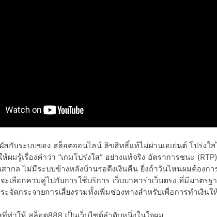
ผัสกับระบบของ สล็อตออนไลน์ ลิขสิทธิ์แท้ไม่ผ่านเอเย่นต์ โปร่งใสไ
ห้ผมรู้เรื่องคำว่า “เกมโปร่งใส” อย่างแท้จริง อัตราการชนะ (RTP
กล ไม่มีระบบข้างหลังบ้านรอดึงเงินคืน ยิ่งถ้าวันไหนผมต้องกา
็จะเลือกควบคู่ไปกับการใช้บริการ เว็บบาคาร่าเว็บตรง ที่มีมาต
อกระจัดกระจายการเสี่ยงรวมทั้งเพิ่มช่องทางสำหรับเพื่อการทำเงินให้
ลที่ทำให้ สล็อต888 เป็นเว็บไซต์ลำดับหนึ่งในใจผม