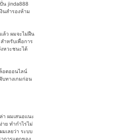
ปั่น jinda888
อเงินสำรองห้าม
แล้ว ผมจะไม่ฝืน
 สำหรับเพื่อการ
จังหวะชนะได้
ล็อตออนไลน์
อจับทางเกมก่อน
เปล่า ผมเสนอแนะ
นง่าย ทำกำไรไม่
งผมเลยว่า ระบบ
อัตราการแตกของ