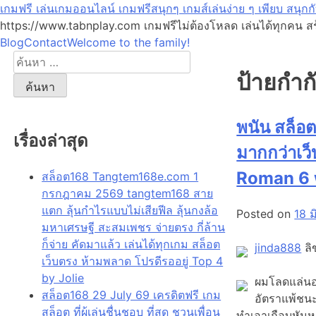
Skip
เกมฟรี เล่นเกมออนไลน์ เกมฟรีสนุกๆ เกมส์เล่นง่าย ๆ เพียบ สนุกกั
to
https://www.tabnplay.com เกมฟรีไม่ต้องโหลด เล่นได้ทุกคน สร้
content
Blog
Contact
Welcome to the family!
ค้นหา
สำหรับ:
ป้ายกำก
พนัน สล็อต
เรื่องล่าสุด
มากกว่าเว็
Roman 6 
สล็อต168 Tangtem168e.com 1
กรกฎาคม 2569 tangtem168 สาย
แตก ลุ้นกำไรแบบไม่เสียฟีล ลุ้นกงล้อ
Posted on
18 
มหาเศรษฐี สะสมเพชร จ่ายตรง กี่ล้าน
ก็จ่าย คัดมาแล้ว เล่นได้ทุกเกม สล็อต
jinda888
ลิข
เว็บตรง ห้ามพลาด โปรดีรออยู่ Top 4
by Jolie
ผมโลดแล่นอย
สล็อต168 29 July 69 เครดิตฟรี เกม
อัตราแพ้ชนะ 
สล็อต ที่ผู้เล่นชื่นชอบ ที่สุด ชวนเพื่อน
ทำเอาเกือบหันหลั