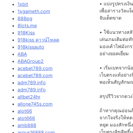
• แบ่งรูปทรงเงิ
1xbit
เพื่อล่ารางวัลแ
1xgameth.com
จับเด็ดขาด
888pg
8lots.me
• ใช้แนวทางสลั
918Kiss
เล่นเกมเดิมต่อท
918kiss ดาวน์โหลด
มองเค้าไพ่มังกร
918kissauto
อย่างยอดเยี่ยม
ABA
ABAGroup2
• เริ่มเบทจากน
acebet789.com
เว็บตรงแท้อย่าง
acebet789.com
พอเห็นสัญลักษณ์พ
adm789.info
adm789.info
สรุปรีวิวจากดวง
allbet24hr
allone745s.com
ถ้าหากคุณอ่อนล้
alot66
จากใจจริงให้ทดล
alot666
หยุด มองสักหนึ
amb888
เว็บตรงลิขสิทธิ
argus16888.com