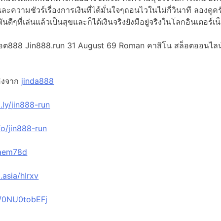
และความชัวร์เรื่องการเงินที่ได้มั่นใจๆถอนไวในไม่กี่วินาที ลองดู
ันดีๆที่เล่นแล้วเป็นสุขและก็ได้เงินจริงยังมีอยู่จริงในโลกอินเตอร์เน็
ล็อต888 Jin888.run 31 August 69 Roman คาสิโน สล็อตออนไลน์
ิงจาก
jinda888
.ly/jin888-run
nfo/jin888-run
o/aem78d
l.asia/hIrxv
co/0NU0tobEFj