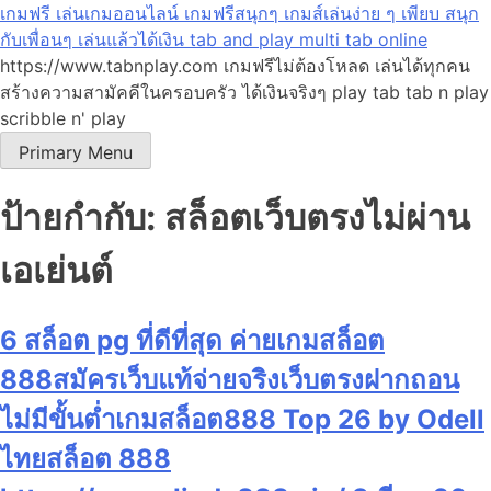
Skip
เกมฟรี เล่นเกมออนไลน์ เกมฟรีสนุกๆ เกมส์เล่นง่าย ๆ เพียบ สนุก
to
กับเพื่อนๆ เล่นแล้วได้เงิน tab and play multi tab online
content
https://www.tabnplay.com เกมฟรีไม่ต้องโหลด เล่นได้ทุกคน
สร้างความสามัคคีในครอบครัว ได้เงินจริงๆ play tab tab n play
scribble n' play
Primary Menu
ป้ายกำกับ:
สล็อตเว็บตรงไม่ผ่าน
เอเย่นต์
6 สล็อต pg ที่ดีที่สุด ค่ายเกมสล็อต
888สมัครเว็บแท้จ่ายจริงเว็บตรงฝากถอน
ไม่มีขั้นต่ำเกมสล็อต888 Top 26 by Odell
ไทยสล็อต 888