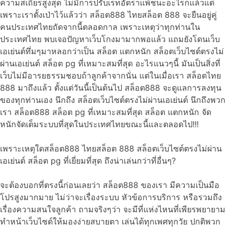
ความสเถียรสูงสุด ไม่มีการปรับเรทอัตราแพ้ชนะอะไรก็แล้วแต่
เพราะเราตั้งเป่าไว้แล้วว่า สล็อต888 ไทยสล็อต 888 จะยืนอยู่คู่
คนประเทศไทยถัดจากนี้ตลอดกาล เพราะเหตุว่าทุกท่านใน
ประเทศไทย พบเจอปัญหาเว็บโกงมามากพอแล้ว แถมยังโดนเว็บ
เอเย่นต์ทึ่มๆมาหลอกว่าเป็น สล็อต แตกหนัก สล็อตเว็บไซต์ตรงไม่
ผ่านเอเย่นต์ สล็อต pg ที่เหมาะสมที่สุด อะไรแนวๆนี้ มันเป็นสิ่งที่
เว็บไม่มีอารยธรรมชอบถ้าลูกค้าจากนั่น แต่ในเมื่อเรา สล็อตไทย
888 มาถึงแล้ว ตั้งแต่วันนี้เป็นต้นไป สล็อต888 จะดูแลการลงทุน
ของทุกท่านเอง นึกถึง สล็อตเว็บไซต์ตรงไม่ผ่านเอเย่นต์ นึกถึงพวก
เรา สล็อต888 สล็อต pg ที่เหมาะสมที่สุด สล็อต แตกหนัก จัด
หนักจัดเต็มระบบที่สุดในประเทศไทยขณะนี้และตลอดไป!!!
เพราะเหตุใดสล็อต888 ไทยสล็อต 888 สล็อตเว็บไซต์ตรงไม่ผ่าน
เอเย่นต์ สล็อต pg ที่เยี่ยมที่สุด ถึงน่าเล่นกว่าที่อื่นๆ?
จะต้องบอกที่ตรงนี้ก่อนเลยว่า สล็อต888 ของเรา มีความเป็นมือ
โปรสูงมากมาย ไม่ว่าจะเรื่องระบบ หัวข้อการบริการ หรือรวมถึง
เรื่องความสนใจลูกค้า ถามจริงๆว่า จะมีที่แห่งไหนที่เพียรพยายาม
ทำหน้าเว็บไซต์ให้มองง่ายสบายตา เล่นได้ทุกเพศทุกวัย ปกติพวก