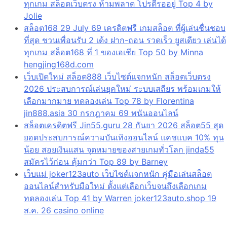
ทุกเกม สล็อตเว็บตรง ห้ามพลาด โปรดีรออยู่ Top 4 by
Jolie
สล็อต168 29 July 69 เครดิตฟรี เกมสล็อต ที่ผู้เล่นชื่นชอบ
ที่สุด ชวนเพื่อนรับ 2 เด้ง ฝาก-ถอน รวดเร็ว ยูสเดียว เล่นได้
ทุกเกม สล็อต168 ที่ 1 ของเอเชีย Top 50 by Minna
hengjing168d.com
เว็บเปิดใหม่ สล็อต888 เว็บไซต์แจกหนัก สล็อตเว็บตรง
2026 ประสบการณ์เล่นยุคใหม่ ระบบเสถียร พร้อมเกมให้
เลือกมากมาย ทดลองเล่น Top 78 by Florentina
jin888.asia 30 กรกฎาคม 69 พนันออนไลน์
สล็อตเครดิตฟรี Jin55.guru 28 กันยา 2026 สล็อต55 สุด
ยอดประสบการณ์ความบันเทิงออนไลน์ แคชแบค 10% ทุน
น้อย สอยเงินแสน จุดหมายของสายเกมทั่วโลก jinda55
สมัครไว้ก่อน คุ้มกว่า Top 89 by Barney
เว็บแม่ joker123auto เว็บไซต์แจกหนัก คู่มือเล่นสล็อต
ออนไลน์สำหรับมือใหม่ ตั้งแต่เลือกเว็บจนถึงเลือกเกม
ทดลองเล่น Top 41 by Warren joker123auto.shop 19
ส.ค. 26 casino online