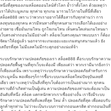
หนึ่งที่สุดของเกมสล็อตออนไลน์ทั่วโลก ย้ำว่าทั้งโลก ด้วยเหตุว่า
เราได้ประมูลเกม ทุกค่าย ทุกเกม มารวมไว้ภายในที่นี่ที่เดียว
สล็อต888 เพราะว่าพวกเราอยากได้สื่อสารกับทุกท่านว่า การ
ลงทุนของทุกคน ควรมีหนทางที่ทุกคนสามารถเลือกได้เองอย่าง
ง่ายดาย เชื่อมั่นเกมไหน ถูกใจเกมไหน เห็นคนใดเล่นเกมไหนมา
เว็บตรงฝากถอนไม่มีอย่างต่ำ สล็อจเว็บตรงคุณภาพแบบเรา ก็ต้อง
จัดมาให้อยู่แล้ว นอกจากจะเกมเยอะแยะเกมสนุกสนานแล้ว ยัง
เสถียรที่สุด ไม่มีแลคไม่มีกระตุกอย่างแน่แท้จ้า
ระบบรักษาความปลอดภัยของเรา สล็อต888 คือระบบรักษาความ
ปลอดภัยพื้นฐานที่ทุกเว็บจะต้องมี เพียงแต่ว่า พวกเรามีมากยิ่งกว่า
ก็เพียงแค่นั้น เพราะเหตุว่าระบบรักษาความปลอดภัยสำหรับการ
ประมูลนั้น พอเพียงๆก็การซื้อระบบเกมสล็อตใหม่ปัจจุบันเลยที
เดียว เพราะเหตุว่าเป็นสิ่งที่ทุกเว็บต้องการเป็นอย่างมาก ทุกคน
ทราบดีถ้าเกิดท่านเป็นผู้เล่น ความปลอดภัยของท่านจะต้องมาเป็น
อันดับที่หนึ่ง สล็อต แตกหนักพวกเราเชื่ออย่างงั้น เราจึงมีระบบ
รักษาความปลอดภัยที่แพงที่สุด ใหม่ ล้ำ ปลอดภัยที่สุด เพื่อตอบรับ
ลูกค้าทุกท่าน ไม่ว่าจะเป็นระบบการฝากถอนเครดิต ฝากถอนเงินที่