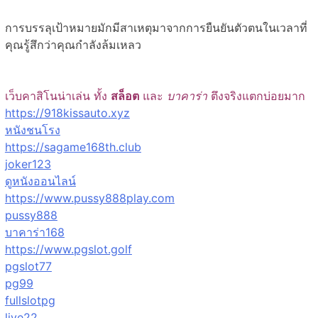
การบรรลุเป้าหมายมักมีสาเหตุมาจากการยืนยันตัวตนในเวลาที่
คุณรู้สึกว่าคุณกำลังล้มเหลว
เว็บคาสิโนน่าเล่น ทั้ง
สล็อต
และ
บาคาร่า
ตึงจริงแตกบ่อยมาก
https://918kissauto.xyz
หนังชนโรง
https://sagame168th.club
joker123
ดูหนังออนไลน์
https://www.pussy888play.com
pussy888
บาคาร่า168
https://www.pgslot.golf
pgslot77
pg99
fullslotpg
live22