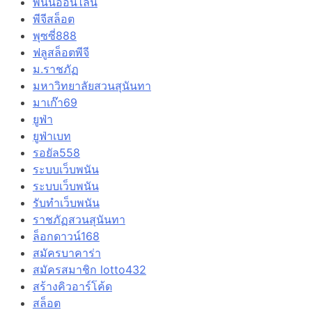
พนันออนไลน์
พีจีสล็อต
พุซซี่888
ฟลูสล็อตพีจี
ม.ราชภัฏ
มหาวิทยาลัยสวนสุนันทา
มาเก๊า69
ยูฟ่า
ยูฟ่าเบท
รอยัล558
ระบบเว็บพนัน
ระบบเว็บพนัน
รับทำเว็บพนัน
ราชภัฏสวนสุนันทา
ล็อกดาวน์168
สมัครบาคาร่า
สมัครสมาชิก lotto432
สร้างคิวอาร์โค้ด
สล็อต