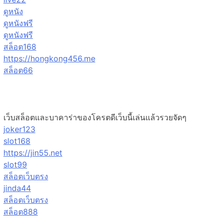
ดูหนัง
ดูหนังฟรี
ดูหนังฟรี
สล็อต168
https://hongkong456.me
สล็อต66
เว็บสล็อตและบาคาร่าของโครตดีเว็บนี้เล่นแล้วรวยจัดๆ
joker123
slot168
https://jin55.net
slot99
สล็อตเว็บตรง
jinda44
สล็อตเว็บตรง
สล็อต888