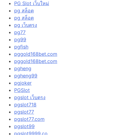
PG Slot เว็บใหม่
pg สล็อต
pg สล็อต
pg เว็บตรง
pg77
pg99
pgfish
pggold168bet.com
pggold168bet.com
pgheng
pgheng99
pgjoker
PGSlot
pgslot เว็บตรง
pgslot718
pgslot77
pgslot77.com
pgslot99
pgslot9999.co