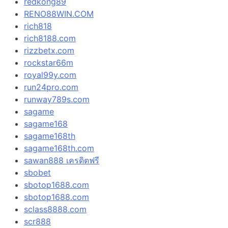
redkong89
RENO88WIN.COM
rich818
rich8188.com
rizzbetx.com
rockstar66m
royal99y.com
run24pro.com
runway789s.com
sagame
sagame168
sagame168th
sagame168th.com
sawan888 เครดิตฟรี
sbobet
sbotop1688.com
sbotop1688.com
sclass8888.com
scr888