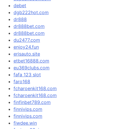
debet
dgb222hot.com
dr888
dr888bet.com
dr888bet.com
du2477.com
enjoy24.fun
erisauto.site
etbet16888.com
eu369clubs.com
fafa 123 slot
faro168
fcharoenkit168.com
fcharoenkit168.com
finfinbet789.com
finnivips.com
finnivips.com
fiwdee.win