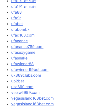
ufa191 ทางเข้า
ufa191 ทางเข้า
ufa88
ufa9r
ufabet
ufabombx
ufad168.com
ufanance
ufanance789.com
ufasexygame
ufasnake
ufawinner88
ufawinner99bet.com
uk369clubs.com
up2bet
usa899.com
veera6999.com
vegasisland168bet.com
vegasisland168bet.com