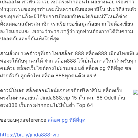
เป็นออโต้ เร็วทันใจ เว็บไซต์ตรงฝากถอนไม่มีอย่างน้อย เรื่องราว
ทำธุรกรรมของทุกท่านจะเป็นความลับชองคาสิโน ประวัติส่วนตัว
ของทุกท่านก็จะมิได้รับการเปิดเผยกับคนใดกันแน่ที่ไหนก็ช่าง
ตั้งแต่ตอนสมัครสมาชิก เราเรียกขอข้อมูลน้อยมาก ไม่ต้องเขียน
อะไรเยอะแยะ เพราะว่าพวกเรารู้ว่า ทุกท่านต้องการได้รับความ
ปลอดภัยและก็บันเทิงใจที่สุด
สามสิ่งอย่างคร่าวๆที่เรา ไทยสล็อต 888 สล็อต888 เมืองไทยเพียง
พอจะให้กับทุกคนได้ ฝาก สล็อต888 ไว้เป็นโอกาสใหม่สำหรับทุก
คนด้วย สล็อตเว็บไซต์ตรงไม่ผ่านเอเย่นต์ สล็อต pg ที่ดีที่สุด ขอ
ฝากตัวกับลูกค้าไทยสล็อต 888ทุกคนด้วยแรง!
ดาวน์โหลด สล็อตออนไลน์แจกเครดิตฟรีคาสิโน สล็อตเว็บ
ตรงไม่ผ่านเอเย่นต์ Jinda888.vip 15 มีนาคม 66 Odell เว็บ
ตรง888 เว็บตรงฝากถอนไม่มีขั้นต่ำ Top 64
ขอขอบคุณreference
สล็อต pg ที่ดีที่สุด
https://bit.ly/jinda888-vip