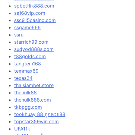
spbetflik888.com
ss168vip.com
ssc915casino.com
ssgame666
ssru
starrich99.com
sudyod888s.com
t88golds.com
tangtem168
temmax69
texas24
thaisiambet.store
thehulk88
thehulk888.com
tkbpgg.com
tookhuay 88 ถูกหวย88
topstar359win.com
UFA11k