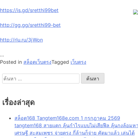
https://is.gd/sretthi99bet
http://gg.gg/sretthi99-bet
http://rlu.ru/3jWon
…
Posted in
สล็อตเว็บตรง
Tagged
เว็บตรง
ค้นหา
สำหรับ:
เรื่องล่าสุด
สล็อต168 Tangtem168e.com 1 กรกฎาคม 2569
tangtem168 สายแตก ลุ้นกำไรแบบไม่เสียฟีล ลุ้นกงล้อมห
เศรษฐี สะสมเพชร จ่ายตรง กี่ล้านก็จ่าย คัดมาแล้ว เล่นได้