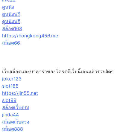
ดูหนัง
ดูหนังฟรี
ดูหนังฟรี
สล็อต168
https://hongkong456.me
สล็อต66
เว็บสล็อตและบาคาร่าของโครตดีเว็บนี้เล่นแล้วรวยจัดๆ
joker123
slot168
https://jin55.net
slot99
สล็อตเว็บตรง
jinda44
สล็อตเว็บตรง
สล็อต888