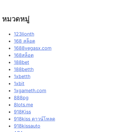
หมวดหมู่
123lionth
168 สล็อต
1688vegasx.com
168สล็อต
188bet
188betth
1xbetth
1xbit
1xgameth.com
888pg
8lots.me
918Kiss
918kiss ดาวน์โหลด
918kissauto