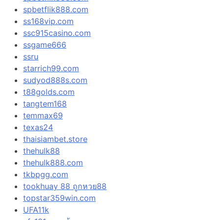
spbetflik888.com
ss168vip.com
ssc915casino.com
ssgame666
ssru
starrich99.com
sudyod888s.com
t88golds.com
tangtem168
temmax69
texas24
thaisiambet.store
thehulk88
thehulk888.com
tkbpgg.com
tookhuay 88 ถูกหวย88
topstar359win.com
UFA11k