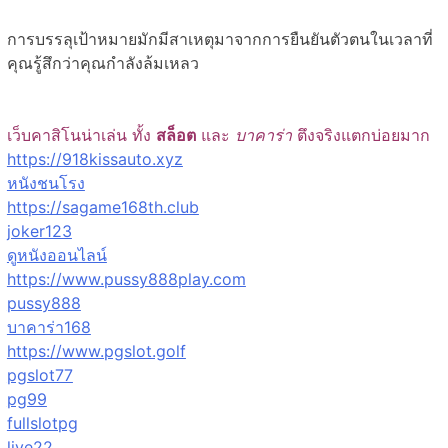
การบรรลุเป้าหมายมักมีสาเหตุมาจากการยืนยันตัวตนในเวลาที่
คุณรู้สึกว่าคุณกำลังล้มเหลว
เว็บคาสิโนน่าเล่น ทั้ง
สล็อต
และ
บาคาร่า
ตึงจริงแตกบ่อยมาก
https://918kissauto.xyz
หนังชนโรง
https://sagame168th.club
joker123
ดูหนังออนไลน์
https://www.pussy888play.com
pussy888
บาคาร่า168
https://www.pgslot.golf
pgslot77
pg99
fullslotpg
live22