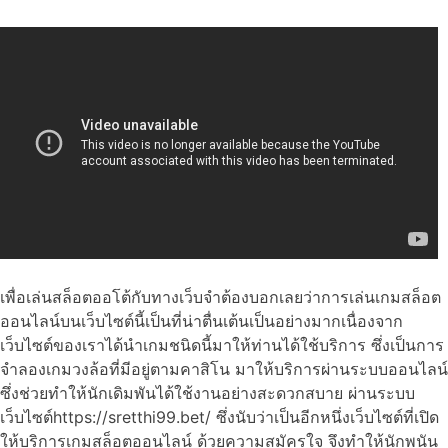
เพื่อเล่นสล็อตออโต้กับทางเว็บจำต้องบอกเลยว่าการเล่นเกมสล็อต
ออนไลน์บนเว็บไซต์นี้เป็นที่น่าตื่นเต้นเป็นอย่างมากเนื่องจาก
เว็บไซต์ของเราได้นำเกมชนิดนี้มาให้ท่านได้ใช้บริการ ซึ่งเป็นการ
จำลองเกมวงล้อที่มีอยู่ตามคาสิโน มาให้บริการผ่านระบบออนไลน์
ซึ่งช่วยทำให้นักเดิมพันได้ใช้งานอย่างสะดวกสบาย ผ่านระบบ
เว็บไซต์https://sretthi99.bet/ ซึ่งนับว่าเป็นอีกหนึ่งเว็บไซต์ที่เปิด
ให้บริการเกมสล็อตออนไลน์ ด้วยความสมัครใจ จึงทำให้นักพนัน