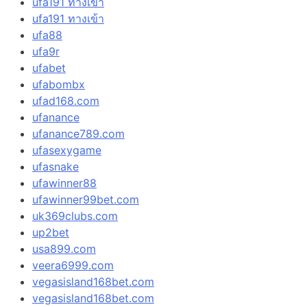
ufa191 ทางเข้า
ufa191 ทางเข้า
ufa88
ufa9r
ufabet
ufabombx
ufad168.com
ufanance
ufanance789.com
ufasexygame
ufasnake
ufawinner88
ufawinner99bet.com
uk369clubs.com
up2bet
usa899.com
veera6999.com
vegasisland168bet.com
vegasisland168bet.com