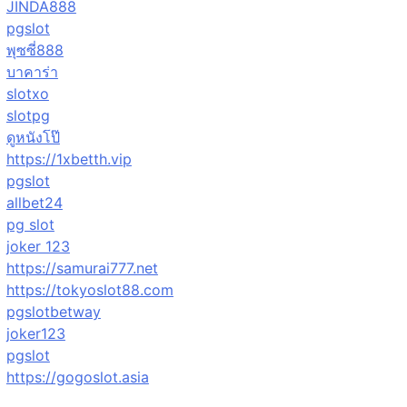
JINDA888
pgslot
พุซซี่888
บาคาร่า
slotxo
slotpg
ดูหนังโป๊
https://1xbetth.vip
pgslot
allbet24
pg slot
joker 123
https://samurai777.net
https://tokyoslot88.com
pgslotbetway
joker123
pgslot
https://gogoslot.asia