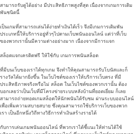
สามารถรับดูได้อย่าง มีประสิทธิภาพสูงที่สุด เนื่องจากเกมการเดิม
พันชนิดนี้
เป็นเกมที่สามารถเล่นได้ง่ายทำเงินได้เร็ว จึงมีเกมการเดิมพัน
ประเภทนี้ให้บริการอยู่ทั่วๆไปตามเว็บพนันออนไลน์ แต่ว่าที่เว็บ
ของพวกเรานั้นมีความต่างอย่างมาก เนื่องจากมีการแจก
สล็อตแจกเครดิตฟรี ให้ใช้กับ เกมการพนันสล็อต
ที่มีบนเว็บของเราได้ทุกเกม จึงทำให้คุณสามารถรับโบนัสและก็
รางวัลได้มากยิ่งขึ้น ในเว็บไซต์ของเราให้บริการเว็บตรง ที่มี
ประสิทธิภาพจริงหรือไม่ สล็อต ในเว็บไซต์ของพวกเรานั้น ต้อง
บอกเลยว่าเป็นเว็บที่มีโครงข่ายระบบหลังบ้านที่ยอดเยี่ยม ก็เลย
สามารถถ่ายทอดเกมสล็อตให้นักพนันได้รับชม ผ่านระบบออนไลน์
เพื่อเพิ่มความสบายสบาย ซึ่งคุณสามารถใช้บริการเว็บของพวก
เรา เป็นอีกหนึ่งวิถีทางวิธีการทำเงินสร้างรายได้
กับการเล่นเกมพนันออนไลน์ ที่พวกเราได้ชี้แนะให้ท่านได้ใช้