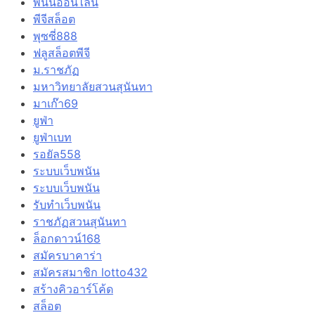
พนันออนไลน์
พีจีสล็อต
พุซซี่888
ฟลูสล็อตพีจี
ม.ราชภัฏ
มหาวิทยาลัยสวนสุนันทา
มาเก๊า69
ยูฟ่า
ยูฟ่าเบท
รอยัล558
ระบบเว็บพนัน
ระบบเว็บพนัน
รับทำเว็บพนัน
ราชภัฏสวนสุนันทา
ล็อกดาวน์168
สมัครบาคาร่า
สมัครสมาชิก lotto432
สร้างคิวอาร์โค้ด
สล็อต