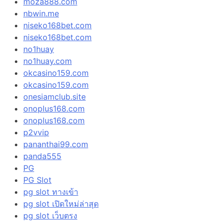
moza888.com
nbwin.me
niseko168bet.com
niseko168bet.com
no1huay
no1huay.com
okcasino159.com
okcasino159.com
onesiamclub.site
onoplus168.com
onoplus168.com
p2vvip
pananthai99.com
panda555
PG
PG Slot
pg slot ทางเข้า
pg slot เปิดใหม่ล่าสุด
pg slot เว็บตรง