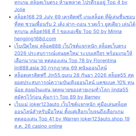
ทุกเกม สล็อตเว็บตรง ห้ามพลาด โปรดีรออยู่ Top 4 by
Jolie
สล็อต168 29 July 69 เครดิตฟรี เกมสล็อต ที่ผู้เล่นชื่นชอบ
ที่สุด ชวนเพื่อนรับ 2 เด้ง ฝาก-ถอน รวดเร็ว ยูสเดียว เล่นได้
ทุกเกม สล็อต168 ที่ 1 ของเอเชีย Top 50 by Minna
hengjing168d.com
เว็บเปิดใหม่ สล็อต888 เว็บไซต์แจกหนัก สล็อตเว็บตรง
2026 ประสบการณ์เล่นยุคใหม่ ระบบเสถียร พร้อมเกมให้
เลือกมากมาย ทดลองเล่น Top 78 by Florentina
jin888.asia 30 กรกฎาคม 69 พนันออนไลน์
สล็อตเครดิตฟรี Jin55.guru 28 กันยา 2026 สล็อต55 สุด
ยอดประสบการณ์ความบันเทิงออนไลน์ แคชแบค 10% ทุน
น้อย สอยเงินแสน จุดหมายของสายเกมทั่วโลก jinda55
สมัครไว้ก่อน คุ้มกว่า Top 89 by Barney
เว็บแม่ joker123auto เว็บไซต์แจกหนัก คู่มือเล่นสล็อต
ออนไลน์สำหรับมือใหม่ ตั้งแต่เลือกเว็บจนถึงเลือกเกม
ทดลองเล่น Top 41 by Warren joker123auto.shop 19
ส.ค. 26 casino online