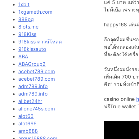
แค่ 5 บาท แต่ว่
1xbit
ไม่มีเบื่อ เพร
1xgameth.com
888pg
happy168 เล่นผ
8lots.me
918Kiss
อีกจุดที่ผมชื่น
918kiss ดาวน์โหลด
พอได้ทดลองเล่น
918kissauto
ที่จะต้องใช้เครื่
ABA
ABAGroup2
วันหนึ่งผมนั่งร
acebet789.com
เพิ่มเติม 700 บา
acebet789.com
คิด” รวมทั้งเข้าถ
adm789.info
adm789.info
casino online
allbet24hr
ฟรีTrue wallet
allone745s.com
alot66
alot666
amb888
argus16888.com