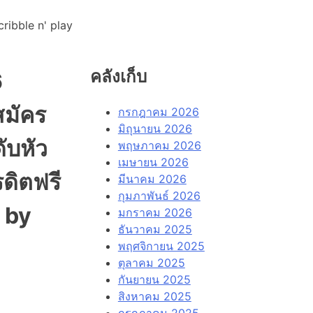
ribble n' play
คลังเก็บ
6
สมัคร
กรกฎาคม 2026
มิถุนายน 2026
ับหัว
พฤษภาคม 2026
เมษายน 2026
ดิตฟรี
มีนาคม 2026
กุมภาพันธ์ 2026
5 by
มกราคม 2026
ธันวาคม 2025
พฤศจิกายน 2025
ตุลาคม 2025
กันยายน 2025
สิงหาคม 2025
กรกฎาคม 2025