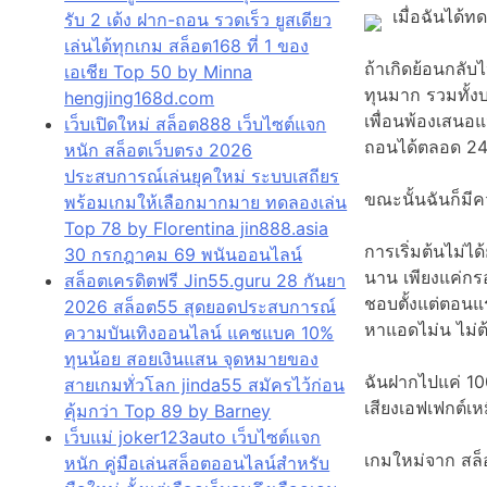
เมื่อฉันได้
รับ 2 เด้ง ฝาก-ถอน รวดเร็ว ยูสเดียว
เล่นได้ทุกเกม สล็อต168 ที่ 1 ของ
ถ้าเกิดย้อนกลับ
เอเชีย Top 50 by Minna
ทุนมาก รวมทั้ง
hengjing168d.com
เพื่อนพ้องเสนอแ
เว็บเปิดใหม่ สล็อต888 เว็บไซต์แจก
ถอนได้ตลอด 24 
หนัก สล็อตเว็บตรง 2026
ประสบการณ์เล่นยุคใหม่ ระบบเสถียร
ขณะนั้นฉันก็มี
พร้อมเกมให้เลือกมากมาย ทดลองเล่น
Top 78 by Florentina jin888.asia
การเริ่มต้นไม่ได
30 กรกฎาคม 69 พนันออนไลน์
นาน เพียงแค่กรอก
สล็อตเครดิตฟรี Jin55.guru 28 กันยา
ชอบตั้งแต่ตอนแร
2026 สล็อต55 สุดยอดประสบการณ์
หาแอดไม่น ไม่ต้
ความบันเทิงออนไลน์ แคชแบค 10%
ทุนน้อย สอยเงินแสน จุดหมายของ
ฉันฝากไปแค่ 1
สายเกมทั่วโลก jinda55 สมัครไว้ก่อน
เสียงเอฟเฟกต์เห
คุ้มกว่า Top 89 by Barney
เว็บแม่ joker123auto เว็บไซต์แจก
เกมใหม่จาก สล็อ
หนัก คู่มือเล่นสล็อตออนไลน์สำหรับ