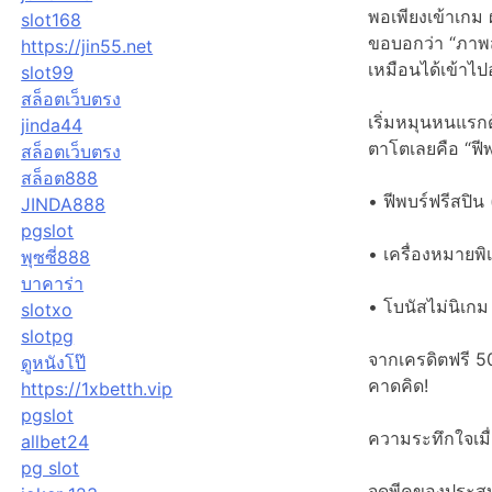
พอเพียงเข้าเกม
slot168
ขอบอกว่า “ภาพสวย
https://jin55.net
เหมือนได้เข้าไ
slot99
สล็อตเว็บตรง
เริ่มหมุนหนแรกด
jinda44
ตาโตเลยคือ “ฟีพบ
สล็อตเว็บตรง
สล็อต888
• ฟีพบร์ฟรีสปิน
JINDA888
pgslot
• เครื่องหมายพิ
พุซซี่888
บาคาร่า
• โบนัสไม่นิเกม ท
slotxo
slotpg
จากเครดิตฟรี 5
ดูหนังโป๊
คาดคิด!
https://1xbetth.vip
pgslot
ความระทึกใจเม
allbet24
pg slot
จุดพีคของประสบ