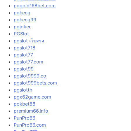
pggold168bet.com
pgheng
pgheng99
pgjoker
PGSlot
pgslot เว็บตรง
pgslot718
pgslot77
pgslot77.com
pgslot99
pgslot9999.co
pgslot999bets.com
pgslotth
pgx62game.com
pokbet88
premium66.info
PunPro66
PunPro66.com