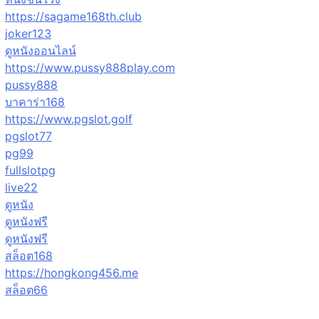
https://sagame168th.club
joker123
ดูหนังออนไลน์
https://www.pussy888play.com
pussy888
บาคาร่า168
https://www.pgslot.golf
pgslot77
pg99
fullslotpg
live22
ดูหนัง
ดูหนังฟรี
ดูหนังฟรี
สล็อต168
https://hongkong456.me
สล็อต66