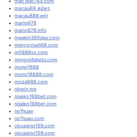
mac1bet789.com
macau69 สมัคร
macau888.win
mario678
mario678.info
meekin365day.com
mercyrosa168.com
mfj889xx.com
mmgoldsbets.com
mono1688
mono16888.com
moza888.com
nbwin.me
niseko168bet.com
niseko168bet.com
no1huay
no1huay.com
okcasino159.com
okcasino159.com