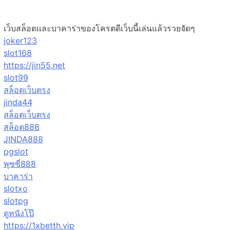
เว็บสล็อตและบาคาร่าของโครตดีเว็บนี้เล่นแล้วรวยจัดๆ
joker123
slot168
https://jin55.net
slot99
สล็อตเว็บตรง
jinda44
สล็อตเว็บตรง
สล็อต888
JINDA888
pgslot
พุซซี่888
บาคาร่า
slotxo
slotpg
ดูหนังโป๊
https://1xbetth.vip