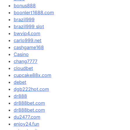
bonus888
boonlert1688.com
brazil999
brazil999 slot
bwvip4.com
carlo999.net
cashgame168
Casino
chang7777
cloudbet
cupcake88x.com
debet
dgb222hot.com
dr888
dr888bet.com
dr888bet.com
du2477.com
enjoy24.fun