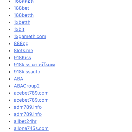
168สล็อต
188bet
188betth
1xbetth
1xbit
1xgameth.com
888pg
8lots.me
918Kiss
918kiss ดาวน์โหลด
918kissauto
ABA
ABAGroup2
acebet789.com
acebet789.com
adm789.info
adm789.info
allbet24hr
allone745s.com