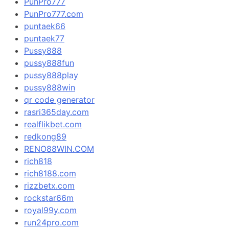
PunPro777
PunPro777.com
puntaek66
puntaek77
Pussy888
pussy888fun
pussy888play
pussy888win
qr code generator
rasri365day.com
realflikbet.com
redkong89
RENO88WIN.COM
rich818
rich8188.com
rizzbetx.com
rockstar66m
royal99y.com
run24pro.com