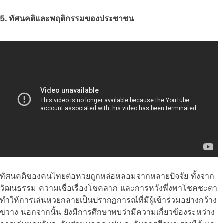
5. ทัศนคติและพฤติกรรมของประชาชน
ทัศนคติของคนไทยต่อหวยถูกหล่อหลอมจากหลายปัจจัย ทั้งจาก
วัฒนธรรม ความเชื่อเรื่องโชคลาภ และการหวังพึ่งพาโชคชะตา
ทำให้การเล่นหวยกลายเป็นปรากฏการณ์ที่มีผู้เข้าร่วมอย่างกว้าง
ขวาง นอกจากนั้น ยังมีการศึกษาพบว่ามีความเกี่ยวข้องระหว่าง