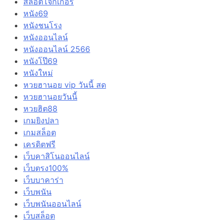
สล็อตโจ๊กเกอร์
หนัง69
หนังชนโรง
หนังออนไลน์
หนังออนไลน์ 2566
หนังโป๊69
หนังใหม่
หวยฮานอย vip วันนี้ สด
หวยฮานอยวันนี้
หวยฮิต88
เกมยิงปลา
เกมสล็อต
เครดิตฟรี
เว็บคาสิโนออนไลน์
เว็บตรง100%
เว็บบาคาร่า
เว็บพนัน
เว็บพนันออนไลน์
เว็บสล็อต