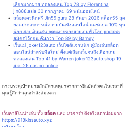
เลือกมากมาย ทดลองเล่น Top 78 by Florentina
jin888.asia 30 กรกฎาคม 69 พนันออนไลน์
สล็อตเครดิตฟรี Jin55.guru 28 กันยา 2026 สล็อต55 สุด
ยอดประสบการณ์ความบันเทิงออนไลน์ แคชแบค 10% ทุน
น้อย สอยเงินแสน จุดหมายของสายเกมทั่วโลก jinda55
สมัครไว้ก่อน คุ้มกว่า Top 89 by Barney
เว็บแม่ joker123auto เว็บไซต์แจกหนัก คู่มือเล่นสล็อต
ออนไลน์สำหรับมือใหม่ ตั้งแต่เลือกเว็บจนถึงเลือกเกม
ทดลองเล่น Top 41 by Warren joker123auto.shop 19
ส.ค. 26 casino online
การบรรลุเป้าหมายมักมีสาเหตุมาจากการยืนยันตัวตนในเวลาที่
คุณรู้สึกว่าคุณกำลังล้มเหลว
เว็บคาสิโนน่าเล่น ทั้ง
สล็อต
และ
บาคาร่า
ตึงจริงแตกบ่อยมาก
https://918kissauto.xyz
หนังชนโรง