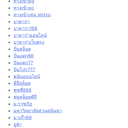
ทางเข้าpg
ทางเข้าxo
ทางเข้าเล่น slotxo
บาคาร่า
บาคาร่า168
บาคาร่าออนไลน์
บาคาร่าเว็บตรง
ปั่นสล็อต
ปั่นแตก66
ปั่นแตก77
ปันโปร777
พนันออนไลน์
พีจีสล็อต
พุซซี่888
ฟลูสล็อตพีจี
ม.ราชภัฏ
มหาวิทยาลัยสวนสุนันทา
มาเก๊า69
ยูฟ่า