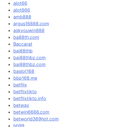
alot66
alot666
amb888
argus16888.com
askyouwin888
ba88th.com
Baccarat
baj88thb
baj88thbz.com
baj88thbz.com
baslot168
bbp168.me
betflix
betflixtikto
betflixtikto.info
betway
betwin6666.com
betworld369hot.com
bh99