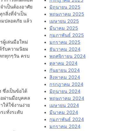
้จำเป็นต้องอาศัย
มิถุนายน 2025
กสิ่งที่จำเป็น
พฤษภาคม 2025
วามปลอดภัย แล้ว
เมษายน 2025
มีนาคม 2025
กุมภาพันธ์ 2025
ผู้เล่นมือใหม่
มกราคม 2025
ได้รับความนิยม
ธันวาคม 2024
ตกทุกๆวัน ครบ
พฤศจิกายน 2024
ตุลาคม 2024
กันยายน 2024
สิงหาคม 2024
กรกฎาคม 2024
ึ่งเป็นข้อได้
มิถุนายน 2024
รือผ่านมือบุคคล
พฤษภาคม 2024
าให้ใช้งานง่าย
เมษายน 2024
กระทั่งระดับ
มีนาคม 2024
กุมภาพันธ์ 2024
มกราคม 2024