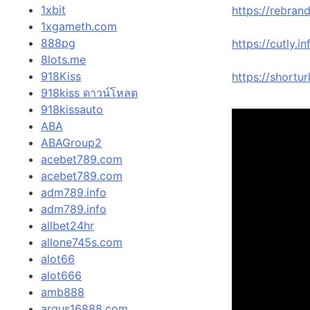
1xbit
https://rebran
1xgameth.com
888pg
https://cutly.i
8lots.me
918Kiss
https://shortu
918kiss ดาวน์โหลด
918kissauto
ABA
ABAGroup2
acebet789.com
acebet789.com
adm789.info
adm789.info
allbet24hr
allone745s.com
alot66
alot666
amb888
argus16888.com