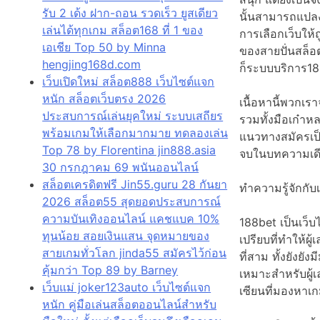
รับ 2 เด้ง ฝาก-ถอน รวดเร็ว ยูสเดียว
นั้นสามารถแปลงจ
เล่นได้ทุกเกม สล็อต168 ที่ 1 ของ
การเลือกเว็บให้ถ
เอเชีย Top 50 by Minna
ของสายปั่นสล็อต
hengjing168d.com
ก็ระบบบริการ18
เว็บเปิดใหม่ สล็อต888 เว็บไซต์แจก
หนัก สล็อตเว็บตรง 2026
เนื้อหานี้พวกเร
ประสบการณ์เล่นยุคใหม่ ระบบเสถียร
รวมทั้งมือเก๋าห
พร้อมเกมให้เลือกมากมาย ทดลองเล่น
แนวทางสมัครเป็
Top 78 by Florentina jin888.asia
จบในบทความเด
30 กรกฎาคม 69 พนันออนไลน์
สล็อตเครดิตฟรี Jin55.guru 28 กันยา
ทำความรู้จักกับ
2026 สล็อต55 สุดยอดประสบการณ์
ความบันเทิงออนไลน์ แคชแบค 10%
188bet เป็นเว็บ
ทุนน้อย สอยเงินแสน จุดหมายของ
เปรียบที่ทำให้ผ
สายเกมทั่วโลก jinda55 สมัครไว้ก่อน
ที่สาม ทั้งยังย
คุ้มกว่า Top 89 by Barney
เหมาะสำหรับผู้เ
เว็บแม่ joker123auto เว็บไซต์แจก
เซียนที่มองหาเ
หนัก คู่มือเล่นสล็อตออนไลน์สำหรับ