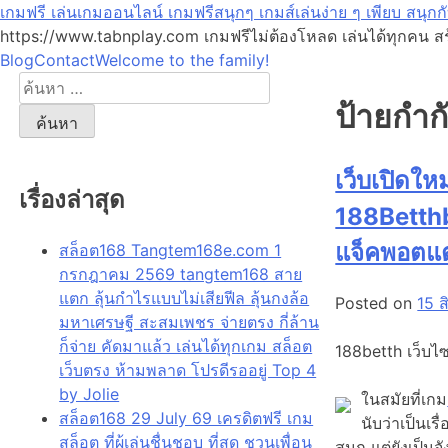
Skip
เกมฟรี เล่นเกมออนไลน์ เกมฟรีสนุกๆ เกมส์เล่นง่าย ๆ เพียบ สนุกกั
to
https://www.tabnplay.com เกมฟรีไม่ต้องโหลด เล่นได้ทุกคน สร้
content
Blog
Contact
Welcome to the family!
ค้นหา
สำหรับ:
ป้ายกำก
เว็บเปิดใ
เรื่องล่าสุด
188Betthb
แจ็คพอตแต
สล็อต168 Tangtem168e.com 1
กรกฎาคม 2569 tangtem168 สาย
แตก ลุ้นกำไรแบบไม่เสียฟีล ลุ้นกงล้อ
Posted on
15 
มหาเศรษฐี สะสมเพชร จ่ายตรง กี่ล้าน
ก็จ่าย คัดมาแล้ว เล่นได้ทุกเกม สล็อต
188betth เว็บไซ
เว็บตรง ห้ามพลาด โปรดีรออยู่ Top 4
by Jolie
ในสมัยที่เกม
สล็อต168 29 July 69 เครดิตฟรี เกม
นับว่าเป็นเร
สล็อต ที่ผู้เล่นชื่นชอบ ที่สุด ชวนเพื่อน
สนุก แต่ยังเป็น