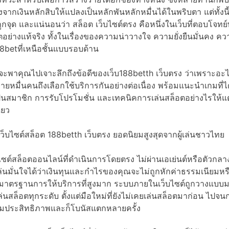
ากเงินหลักสิบให้แปลงเป็นหลักพันหลักหมื่นได้ในพริบตา แต่ทั้งนี
ูกจุด และแน่นอนว่า สล็อต เว็บไซต์ตรง คือหนึ่งในเว็บที่ตอบโจทย์ทุ
อย่างแท้จริง ทั้งในเรื่องของความน่าวางใจ ความยั่งยืนมั่นคง ค
8betที่เหนือชั้นแบบรอบด้าน
าจะพาคุณไปเจาะลึกถึงข้อดีของเว็บ188betth เว็บตรง ว่าเพราะอะไร
ลายหมื่นคนถึงเลือกใช้บริการกันอย่างต่อเนื่อง พร้อมแนะนำเกมที่
นสมาชิก การรับโปรโมชั่น และเทคนิคการเล่นสล็อตอย่างไรให้แ
ียว
เว็บไซต์สล็อต 188betth เว็บตรง ยอดนิยมสูงสุดจากผู้เล่นชาวไทย
ไซต์สล็อตออนไลน์ที่ดำเนินการโดยตรง ไม่ผ่านเอเย่นต์หรือตัวกลาง ซ
ู้เล่นมั่นใจได้ว่าเงินทุนและกำไรของคุณจะไม่ถูกหักค่าธรรมเนียมห
ังมีมาตรฐานการให้บริการที่สูงมาก ระบบภายในเว็บไซต์ถูกวางแบบม
ล่นสล็อตทุกระดับ ตั้งแต่มือใหม่ที่ยังไม่เคยเล่นสล็อตมาก่อน ไปจน
กมประสิทธิภาพและก็โบนัสแตกหลายครั้ง