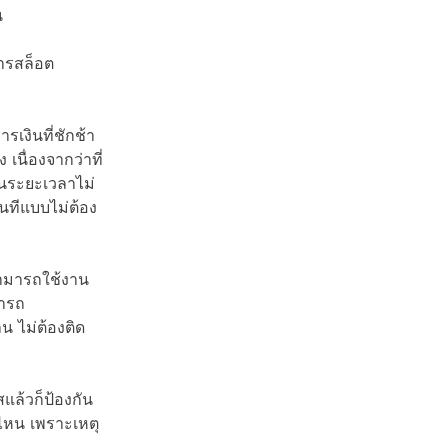
น
ารสล็อต
เงินที่ชักช้า
เนื่องจากว่าที่
ในระยะเวลาไม่
นทีแบบไม่ต้อง
งสามารถใช้งาน
มารถ
าน ไม่ต้องติด
สแล้วก็ป้องกัน
ปไหน เพราะเหตุ