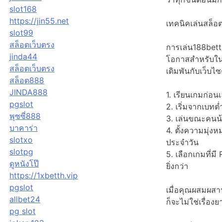
slot168
https://jin55.net
เทคนิคเล่นสล็อต
slot99
สล็อตเว็บตรง
การเล่น188betth
jinda44
โอกาสสำหรับในกา
สล็อตเว็บตรง
เดิมพันกับเว็บไซ
สล็อต888
JINDA888
1. เรียนเกมก่อ
pgslot
2. เริ่มจากเบท
พุซซี่888
3. เล่นขณะคนน้อ
บาคาร่า
4. ตั้งความมุ่ง
slotxo
ประจำวัน
slotpg
5. เลือกเกมที่มี
ดูหนังโป๊
ยิ่งกว่า
https://1xbetth.vip
pgslot
เมื่อคุณผสมผสา
allbet24
ก็จะไม่ใช่เรื่อง
pg slot