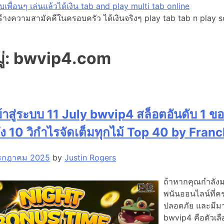
บเพื่อนๆ เล่นแล้วได้เงิน tab and play multi tab online
างความสามัคคีในครอบครัว ได้เงินจริงๆ play tab tab n play sc
่:
bwvip4.com
้าสู่ระบบ 11 July bwvip4 สล็อตอันดับ 1 
ึง 10 วิกำไรจัดเต็มทุกไม้ Top 40 by Fran
รกฎาคม 2025
by
Justin Rogers
ถ้าหากคุณกำลังม
พนันออนไลน์ที่
ปลอดภัย และมี
bwvip4 คือตัวเลื