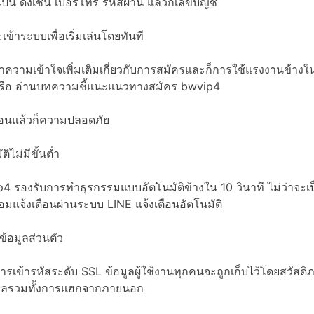
เป็น ดังเช่น เบอร์โทร รหัสผ่าน แล้วก็เลขบัญชี
ข้าระบบเพื่อเริ่มเล่นโดยทันที
ำความเข้าใจเพิ่มเติมเกี่ยวกับการสมัครและก็การใช้แรงงานข้างใน
อหรือ อ่านบทความชี้แนะแนวทางสมัคร bwvip4
อนแล้วก็ความปลอดภัย
ิไม่มีขั้นต่ำ
 รองรับการทำธุรกรรมแบบอัตโนมัติข้างใน 10 วินาที ไม่ว่าจะเ
อมแจ้งเตือนผ่านระบบ LINE แจ้งเตือนอัตโนมัติ
้อมูลส่วนตัว
รเข้ารหัสระดับ SSL ข้อมูลผู้ใช้งานทุกคนจะถูกเก็บไว้โดยสวัสดิ
วไหลรวมทั้งการแฮกจากภายนอก