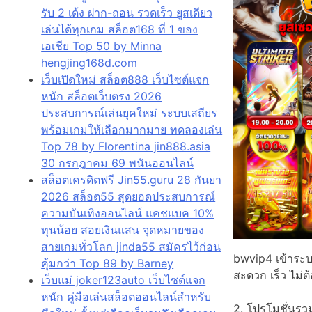
รับ 2 เด้ง ฝาก-ถอน รวดเร็ว ยูสเดียว
เล่นได้ทุกเกม สล็อต168 ที่ 1 ของ
เอเชีย Top 50 by Minna
hengjing168d.com
เว็บเปิดใหม่ สล็อต888 เว็บไซต์แจก
หนัก สล็อตเว็บตรง 2026
ประสบการณ์เล่นยุคใหม่ ระบบเสถียร
พร้อมเกมให้เลือกมากมาย ทดลองเล่น
Top 78 by Florentina jin888.asia
30 กรกฎาคม 69 พนันออนไลน์
สล็อตเครดิตฟรี Jin55.guru 28 กันยา
2026 สล็อต55 สุดยอดประสบการณ์
ความบันเทิงออนไลน์ แคชแบค 10%
ทุนน้อย สอยเงินแสน จุดหมายของ
สายเกมทั่วโลก jinda55 สมัครไว้ก่อน
bwvip4 เข้าระบบ
คุ้มกว่า Top 89 by Barney
สะดวก เร็ว ไม่
เว็บแม่ joker123auto เว็บไซต์แจก
หนัก คู่มือเล่นสล็อตออนไลน์สำหรับ
2. โปรโมชั่นรวม