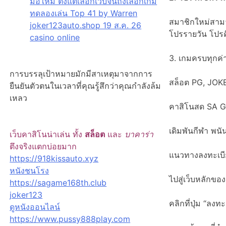
มือใหม่ ตั้งแต่เลือกเว็บจนถึงเลือกเกม
ทดลองเล่น Top 41 by Warren
สมาชิกใหม่สาม
joker123auto.shop 19 ส.ค. 26
โปรรายวัน โปร
casino online
3. เกมครบทุกค่า
การบรรลุเป้าหมายมักมีสาเหตุมาจากการ
สล็อต PG, JOKE
ยืนยันตัวตนในเวลาที่คุณรู้สึกว่าคุณกำลังล้ม
เหลว
คาสิโนสด SA G
เดิมพันกีฬา พนัน
เว็บคาสิโนน่าเล่น ทั้ง
สล็อต
และ
บาคาร่า
ตึงจริงแตกบ่อยมาก
แนวทางลงทะเบ
https://918kissauto.xyz
หนังชนโรง
ไปสู่เว็บหลักข
https://sagame168th.club
joker123
คลิกที่ปุ่ม “ลงท
ดูหนังออนไลน์
https://www.pussy888play.com