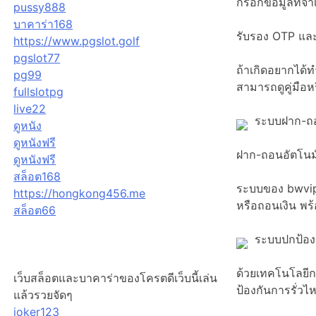
กรอกข้อมูลที่จำ
pussy888
บาคาร่า168
รับรอง OTP และเ
https://www.pgslot.golf
pgslot77
ถ้าเกิดอยากได้ท
pg99
สามารถดูคู่มื
fullslotpg
live22
ระบบฝาก-ถ
ดูหนัง
ดูหนังฟรี
ฝาก-ถอนอัตโนมัต
ดูหนังฟรี
สล็อต168
ระบบของ bwvip4
https://hongkong456.me
หรือถอนเงิน พร้
สล็อต66
ระบบปกป้องข
ด้วยเทคโนโลยีกา
เว็บสล็อตและบาคาร่าของโครตดีเว็บนี้เล่น
ป้องกันการรั่
แล้วรวยจัดๆ
joker123