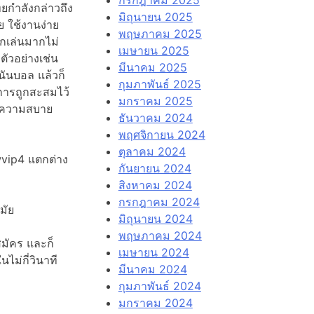
ทยกำลังกล่าวถึง
มิถุนายน 2025
ย ใช้งานง่าย
พฤษภาคม 2025
อกเล่นมากไม่
เมษายน 2025
ตัวอย่างเช่น
มีนาคม 2025
นันบอล แล้วก็
กุมภาพันธ์ 2025
การถูกสะสมไว้
มกราคม 2025
่อความสบาย
ธันวาคม 2024
พฤศจิกายน 2024
ตุลาคม 2024
bwvip4 แตกต่าง
กันยายน 2024
สิงหาคม 2024
กรกฎาคม 2024
มัย
มิถุนายน 2024
พฤษภาคม 2024
สมัคร และก็
เมษายน 2024
ไม่กี่วินาที
มีนาคม 2024
กุมภาพันธ์ 2024
มกราคม 2024