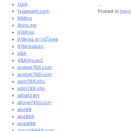
…
1xbit
Posted in
bwvi
1xgameth.com
888pg
8lots.me
918Kiss
918kiss ดาวน์โหลด
918kissauto
ABA
ABAGroup2
acebet789.com
acebet789.com
adm789.info
adm789.info
allbet24hr
allone745s.com
alot66
alot666
amb888
argus16888.com