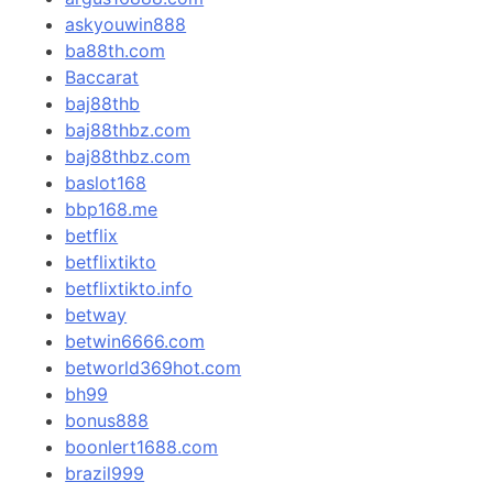
askyouwin888
ba88th.com
Baccarat
baj88thb
baj88thbz.com
baj88thbz.com
baslot168
bbp168.me
betflix
betflixtikto
betflixtikto.info
betway
betwin6666.com
betworld369hot.com
bh99
bonus888
boonlert1688.com
brazil999