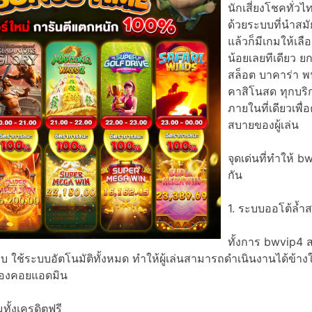
นักเสี่ยงโชคทั่วไ
ด้วยระบบที่นำสมั
แล้วก็มีเกมให้เลื
น้อยเลยทีเดียว ยก
สล็อต บาคาร่า พ
คาสิโนสด ทุกบริ
ภายในที่เดียวเพื
สบายของผู้เล่น
จุดเด่นที่ทำให้ 
กัน
1. ระบบออโต้ล้ำส
ทั้งการ bwvip4 
 ใช้ระบบอัตโนมัติทั้งหมด ทำให้ผู้เล่นสามารถดำเนินงานได้ข้างใน
ต้องคอยแอดมิน
ทั้งเครดิตฟรี