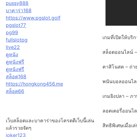
pussy888
บาคาร่า168
https://www.pgslot.golf
pgslot77
pg99
เกมที่เปิดให้บ
fullslotpg
live22
สล็อตออนไลน์ – 
ดูหนัง
ดูหนังฟรี
คาสิโนสด – ถ่า
ดูหนังฟรี
สล็อต168
พนันบอลออนไลน์
https://hongkong456.me
สล็อต66
เกมยิงปลา – ภาพ
ลอตเตอรี่ออนไ
เว็บสล็อตและบาคาร่าของโครตดีเว็บนี้เล่น
สิทธิพิเศษเมื่อ
แล้วรวยจัดๆ
joker123