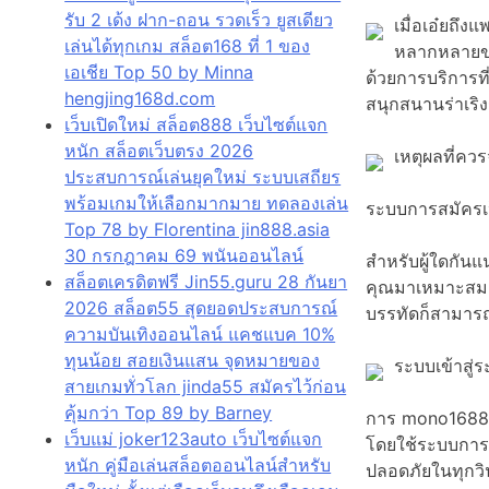
รับ 2 เด้ง ฝาก-ถอน รวดเร็ว ยูสเดียว
เมื่อเอ๋ยถึ
เล่นได้ทุกเกม สล็อต168 ที่ 1 ของ
หลากหลายของ
เอเชีย Top 50 by Minna
ด้วยการบริการท
hengjing168d.com
สนุกสนานร่าเริ
เว็บเปิดใหม่ สล็อต888 เว็บไซต์แจก
หนัก สล็อตเว็บตรง 2026
เหตุผลที่คว
ประสบการณ์เล่นยุคใหม่ ระบบเสถียร
พร้อมเกมให้เลือกมากมาย ทดลองเล่น
ระบบการสมัครเป็
Top 78 by Florentina jin888.asia
30 กรกฎาคม 69 พนันออนไลน์
สำหรับผู้ใดกันแ
สล็อตเครดิตฟรี Jin55.guru 28 กันยา
คุณมาเหมาะสมแล
2026 สล็อต55 สุดยอดประสบการณ์
บรรทัดก็สามารถ
ความบันเทิงออนไลน์ แคชแบค 10%
ทุนน้อย สอยเงินแสน จุดหมายของ
ระบบเข้าสู่
สายเกมทั่วโลก jinda55 สมัครไว้ก่อน
คุ้มกว่า Top 89 by Barney
การ mono1688 เ
เว็บแม่ joker123auto เว็บไซต์แจก
โดยใช้ระบบการเ
หนัก คู่มือเล่นสล็อตออนไลน์สำหรับ
ปลอดภัยในทุกวิ