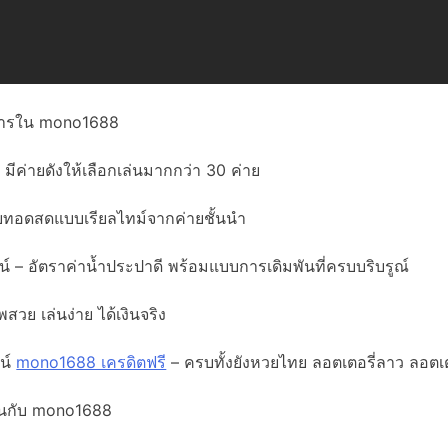
ริการใน mono1688
มีค่ายดังให้เลือกเล่นมากกว่า 30 ค่าย
ยทอดสดแบบเรียลไทม์จากค่ายชั้นนำ
 – อัตราค่าน้ำประปาดี พร้อมแบบการเดิมพันที่ครบบริบรูณ์
สวย เล่นง่าย ได้เงินจริง
ลน์
mono1688 เครดิตฟรี
– ครบทั้งยังหวยไทย ลอตเตอรี่ลาว ลอตเตอ
เล่นกับ mono1688