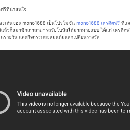
ฟรีที่น่าสนใจ
ษณะเด่นของ mono1688 เป็นโปรโมชั่น
mono1688 เครดิตฟรี
ที่แ
ม่แล้วก็สมาชิกเก่าสามารถรับโบนัสได้มากมายแบบ ได้แก่ เครดิตฟรี
มเงินรายวัน และกิจกรรมสะสมแต้มแลกเปลี่ยนรางวัล