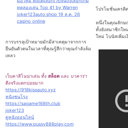
มือใหม่ ตั้งแต่เลือกเว็บจนถึงเลือกเกม
ทดลองเล่น Top 41 by Warren
โปรโมชั่นเครดิต
joker123auto.shop 19 ส.ค. 26
casino online
หนึ่งในคุณลัก
ทั้งยังสมาชิกให
ใหม่ โบนัสเพิ่
การบรรลุเป้าหมายมักมีสาเหตุมาจากการ
ยืนยันตัวตนในเวลาที่คุณรู้สึกว่าคุณกำลังล้ม
เหลว
เว็บคาสิโนน่าเล่น ทั้ง
สล็อต
และ
บาคาร่า
ตึงจริงแตกบ่อยมาก
https://918kissauto.xyz
หนังชนโรง
https://sagame168th.club
joker123
ดูหนังออนไลน์
https://www.pussy888play.com