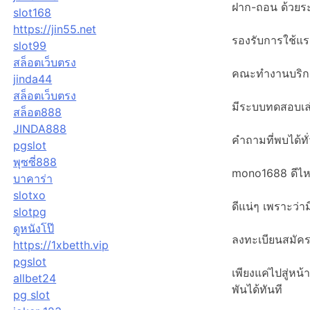
ฝาก-ถอน ด้วยระ
slot168
https://jin55.net
รองรับการใช้แรง
slot99
สล็อตเว็บตรง
คณะทำงานบริกา
jinda44
สล็อตเว็บตรง
มีระบบทดสอบเล
สล็อต888
JINDA888
คำถามที่พบได้ทั
pgslot
พุซซี่888
mono1688 ดีไ
บาคาร่า
slotxo
ดีแน่ๆ เพราะว่
slotpg
ดูหนังโป๊
ลงทะเบียนสมัค
https://1xbetth.vip
pgslot
เพียงแค่ไปสู่หน้
allbet24
พันได้ทันที
pg slot