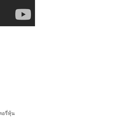
รี่หุ้น