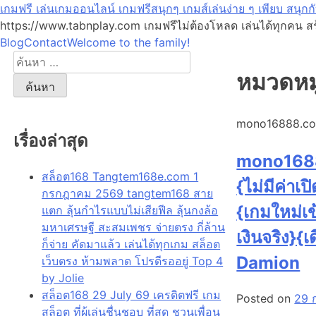
Skip
เกมฟรี เล่นเกมออนไลน์ เกมฟรีสนุกๆ เกมส์เล่นง่าย ๆ เพียบ สนุกกั
to
https://www.tabnplay.com เกมฟรีไม่ต้องโหลด เล่นได้ทุกคน สร้
content
Blog
Contact
Welcome to the family!
ค้นหา
สำหรับ:
หมวดหมู
mono16888.c
เรื่องล่าสุด
mono1688 
สล็อต168 Tangtem168e.com 1
{ไม่มีค่าเ
กรกฎาคม 2569 tangtem168 สาย
{เกมใหม่เ
แตก ลุ้นกำไรแบบไม่เสียฟีล ลุ้นกงล้อ
มหาเศรษฐี สะสมเพชร จ่ายตรง กี่ล้าน
เงินจริง}{
ก็จ่าย คัดมาแล้ว เล่นได้ทุกเกม สล็อต
Damion
เว็บตรง ห้ามพลาด โปรดีรออยู่ Top 4
by Jolie
สล็อต168 29 July 69 เครดิตฟรี เกม
Posted on
29 
สล็อต ที่ผู้เล่นชื่นชอบ ที่สุด ชวนเพื่อน