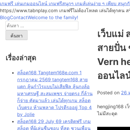
Skip
เกมฟรี เล่นเกมออนไลน์ เกมฟรีสนุกๆ เกมส์เล่นง่าย ๆ เพียบ สนุกกั
to
https://www.tabnplay.com เกมฟรีไม่ต้องโหลด เล่นได้ทุกคน สร้
content
Blog
Contact
Welcome to the family!
ค้นหา
สำหรับ:
เว็บแม่
สายปั่น
เรื่องล่าสุด
Vern he
สล็อต168 Tangtem168e.com 1
ออนไลน
กรกฎาคม 2569 tangtem168 สาย
แตก ลุ้นกำไรแบบไม่เสียฟีล ลุ้นกงล้อ
Posted on
26 
มหาเศรษฐี สะสมเพชร จ่ายตรง กี่ล้าน
ก็จ่าย คัดมาแล้ว เล่นได้ทุกเกม สล็อต
hengjing168 เว
เว็บตรง ห้ามพลาด โปรดีรออยู่ Top 4
ไม่มีสะดุด
by Jolie
สล็อต168 29 July 69 เครดิตฟรี เกม
สล็อต ที่ผู้เล่นชื่นชอบ ที่สุด ชวนเพื่อน