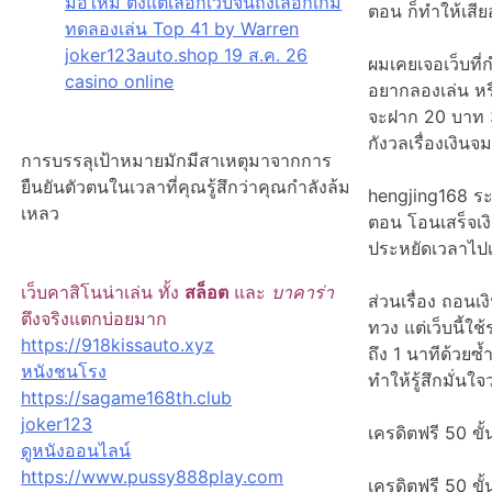
มือใหม่ ตั้งแต่เลือกเว็บจนถึงเลือกเกม
ตอน ก็ทำให้เสี
ทดลองเล่น Top 41 by Warren
joker123auto.shop 19 ส.ค. 26
ผมเคยเจอเว็บที่
casino online
อยากลองเล่น หรื
จะฝาก 20 บาท 
กังวลเรื่องเงิ
การบรรลุเป้าหมายมักมีสาเหตุมาจากการ
ยืนยันตัวตนในเวลาที่คุณรู้สึกว่าคุณกำลังล้ม
hengjing168 ระบ
เหลว
ตอน โอนเสร็จเงิ
ประหยัดเวลาไปเ
เว็บคาสิโนน่าเล่น ทั้ง
สล็อต
และ
บาคาร่า
ส่วนเรื่อง ถอนเง
ตึงจริงแตกบ่อยมาก
ทวง แต่เว็บนี้ใช
https://918kissauto.xyz
ถึง 1 นาทีด้วยซ้
หนังชนโรง
ทำให้รู้สึกมั่นใจว
https://sagame168th.club
joker123
เครดิตฟรี 50 ข
ดูหนังออนไลน์
https://www.pussy888play.com
เครดิตฟรี 50 ขั