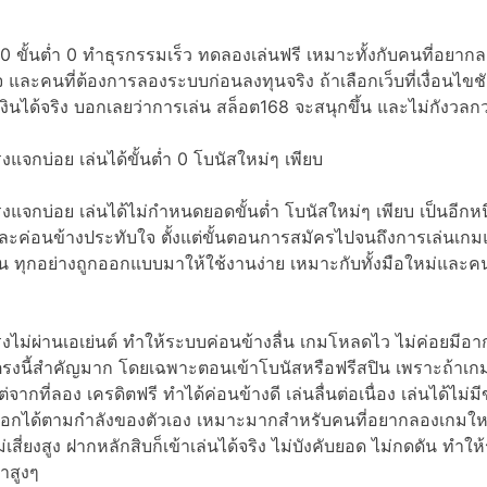
0 ขั้นต่ำ 0 ทำธุรกรรมเร็ว ทดลองเล่นฟรี เหมาะทั้งกับคนที่อยากล
่นใจ และคนที่ต้องการลองระบบก่อนลงทุนจริง ถ้าเลือกเว็บที่เงื่อนไข
ินได้จริง บอกเลยว่าการเล่น สล็อต168 จะสนุกขึ้น และไม่กังวลก
งแจกบ่อย เล่นได้ขั้นต่ำ 0 โบนัสใหม่ๆ เพียบ
งแจกบ่อย เล่นได้ไม่กำหนดยอดขั้นต่ำ โบนัสใหม่ๆ เพียบ เป็นอีกหนึ่
ละค่อนข้างประทับใจ ตั้งแต่ขั้นตอนการสมัครไปจนถึงการเล่นเ
ทุกอย่างถูกออกแบบมาให้ใช้งานง่าย เหมาะกับทั้งมือใหม่และคนท
งไม่ผ่านเอเย่นต์ ทำให้ระบบค่อนข้างลื่น เกมโหลดไว ไม่ค่อยมีอ
่งตรงนี้สำคัญมาก โดยเฉพาะตอนเข้าโบนัสหรือฟรีสปิน เพราะถ้าเ
่จากที่ลอง เครดิตฟรี ทำได้ค่อนข้างดี เล่นลื่นต่อเนื่อง เล่นได้ไม่มี
ือกได้ตามกำลังของตัวเอง เหมาะมากสำหรับคนที่อยากลองเกมให
สี่ยงสูง ฝากหลักสิบก็เข้าเล่นได้จริง ไม่บังคับยอด ไม่กดดัน ทำให้
ต่ำสูงๆ