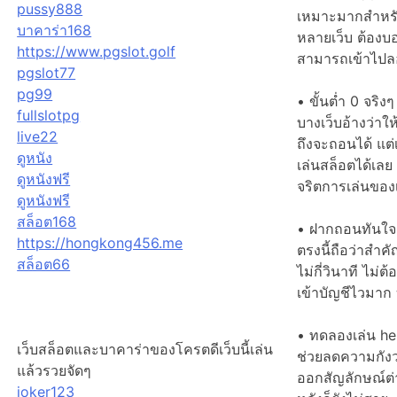
pussy888
เหมาะมากสำหรับ
บาคาร่า168
หลายเว็บ ต้องบอ
https://www.pgslot.golf
สามารถเข้าไปลอ
pgslot77
pg99
• ขั้นต่ำ 0 จริงๆ
fullslotpg
บางเว็บอ้างว่าใ
live22
ถึงจะถอนได้ แต่
ดูหนัง
เล่นสล็อตได้เล
ดูหนังฟรี
จริตการเล่นของ
ดูหนังฟรี
สล็อต168
• ฝากถอนทันใจ
https://hongkong456.me
ตรงนี้ถือว่าสำค
สล็อต66
ไม่กี่วินาที ไม
เข้าบัญชีไวมาก 
• ทดลองเล่น he
เว็บสล็อตและบาคาร่าของโครตดีเว็บนี้เล่น
ช่วยลดความกังวล
แล้วรวยจัดๆ
ออกสัญลักษณ์ต่า
joker123