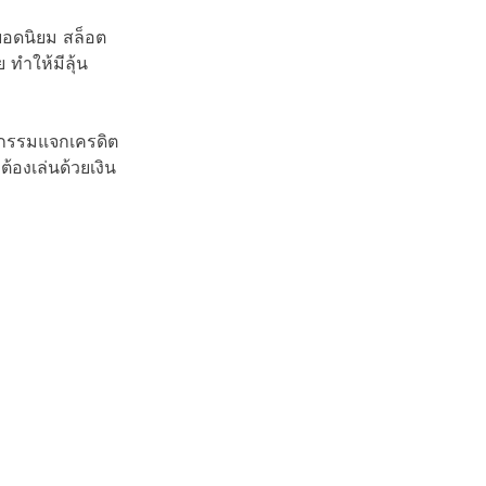
ยอดนิยม สล็อต
 ทำให้มีลุ้น
กิจกรรมแจกเครดิต
ต้องเล่นด้วยเงิน