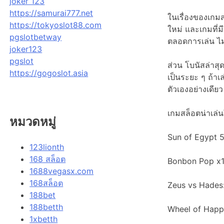
joker 123
https://samurai777.net
ในเรื่องของเกม
https://tokyoslot88.com
ใหม่ และเกมที่ม
pgslotbetway
ตลอดการเล่น ไม่
joker123
pgslot
ส่วน โบนัสล่าสุ
https://gogoslot.asia
เป็นระยะ ๆ ถ้าเล
ตัวเองอย่างเดียว
เกมสล็อตน่าเล่น
หมวดหมู่
Sun of Egypt 
123lionth
168 สล็อต
Bonbon Pop x
1688vegasx.com
168สล็อต
Zeus vs Hades
188bet
188betth
Wheel of Happ
1xbetth