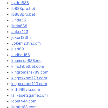
hydra888
ib888pro.bet
ib888pro.bet
Jinda55
jinda888
Joker123
joker123th
Joker123th.com
juad69
Judhai168
khumsup888.me
kimchibetbet.com
kingromans789.com
kingxxxbet123.com
kingxxxbet123.com
kitti999vip.com
lalikabetsgame.com
lcbet444.com
lionth168.com