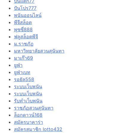
ปั่นแตก77
ปันโปร777
พนันออนไลน์
พีจีสล็อต
พุซซี่888
ฟลูสล็อตพีจี
ม.ราชภัฏ
มหาวิทยาลัยสวนสุนันทา
มาเก๊า69
ยูฟ่า
ยูฟ่าเบท
รอยัล558
ระบบเว็บพนัน
ระบบเว็บพนัน
รับทำเว็บพนัน
ราชภัฏสวนสุนันทา
ล็อกดาวน์168
สมัครบาคาร่า
สมัครสมาชิก lotto432