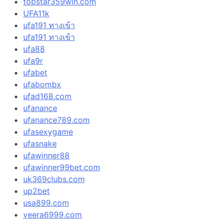
topstar359win.com
UFA11k
ufa191 ทางเข้า
ufa191 ทางเข้า
ufa88
ufa9r
ufabet
ufabombx
ufad168.com
ufanance
ufanance789.com
ufasexygame
ufasnake
ufawinner88
ufawinner99bet.com
uk369clubs.com
up2bet
usa899.com
veera6999.com