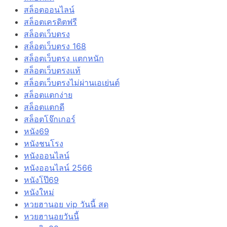
สล็อตออนไลน์
สล็อตเครดิตฟรี
สล็อตเว็บตรง
สล็อตเว็บตรง 168
สล็อตเว็บตรง แตกหนัก
สล็อตเว็บตรงแท้
สล็อตเว็บตรงไม่ผ่านเอเย่นต์
สล็อตแตกง่าย
สล็อตแตกดี
สล็อตโจ๊กเกอร์
หนัง69
หนังชนโรง
หนังออนไลน์
หนังออนไลน์ 2566
หนังโป๊69
หนังใหม่
หวยฮานอย vip วันนี้ สด
หวยฮานอยวันนี้