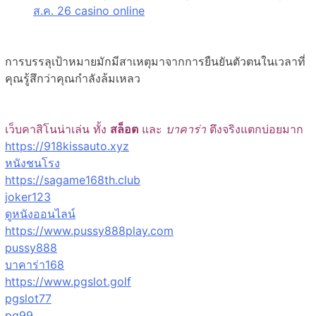
ส.ค. 26 casino online
การบรรลุเป้าหมายมักมีสาเหตุมาจากการยืนยันตัวตนในเวลาที่
คุณรู้สึกว่าคุณกำลังล้มเหลว
เว็บคาสิโนน่าเล่น ทั้ง
สล็อต
และ
บาคาร่า
ตึงจริงแตกบ่อยมาก
https://918kissauto.xyz
หนังชนโรง
https://sagame168th.club
joker123
ดูหนังออนไลน์
https://www.pussy888play.com
pussy888
บาคาร่า168
https://www.pgslot.golf
pgslot77
pg99