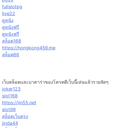
fullslotpg
live22
ดูหนัง
ดูหนังฟรี
ดูหนังฟรี
สล็อต168
https://hongkong456.me
สล็อต66
เว็บสล็อตและบาคาร่าของโครตดีเว็บนี้เล่นแล้วรวยจัดๆ
joker123
slot168
https://jin55.net
slot99
สล็อตเว็บตรง
jinda44