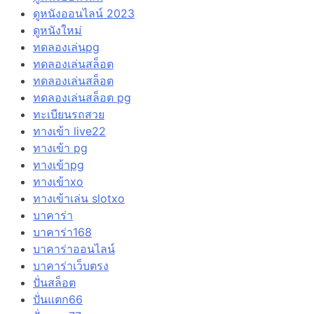
ดูหนังออนไลน์ 2023
ดูหนังใหม่
ทดลองเล่นpg
ทดลองเล่นสล็อต
ทดลองเล่นสล็อต
ทดลองเล่นสล็อต pg
ทะเบียนรถสวย
ทางเข้า live22
ทางเข้า pg
ทางเข้าpg
ทางเข้าxo
ทางเข้าเล่น slotxo
บาคาร่า
บาคาร่า168
บาคาร่าออนไลน์
บาคาร่าเว็บตรง
ปั่นสล็อต
ปั่นแตก66