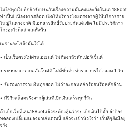
ไม่ใช่ทุกเว็บที่กล้ารับประกันเรื่องความมั่นคงและยั่งยืนแต่ 188bet
ทำเป็น! เนื่องจากสล็อต เปิดให้บริการโดยตรงจากผู้ให้บริการราย
ใหญ่ในต่างชาติ มีเอกสารสิทธิ์รับประกันเด่นชัด ไม่มีประวัติการ
โกงอะไรก็แล้วแต่ทั้งนั้น
เพราะอะไรถึงมั่นใจได้
• เป็นเว็บตรงไม่ผ่านเอเย่นต์ ไม่ต้องกลัวหักเปอร์เซ็นต์
• ระบบฝาก-ถอน อัตโนมัติ ไม่มีขั้นต่ำ ทำรายการได้ตลอด 1 วัน
• รับรองการจ่ายเงินทุกยอด ไม่ว่าจะถอนหลักร้อยหรือหลักล้าน
• มีรีวิวสล็อตจริงจากผู้เล่นที่เบิกเงินเสร็จทุกวี่วัน
ถ้าเบื่อเว็บที่เล่น188betแล้วจะต้องลุ้นว่าจะ เบิกเงินได้มั้ย จำต้อง
ทดลองเปลี่ยนแปลงมาเล่นตรงนี้ แล้วจะเข้าหัวใจว่า เว็บดีๆยังมีอยู่
จริง!