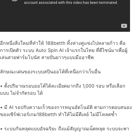
อีกหนึ่งสิ่งใหม่ที่ทำให้ 188betth ทิ้งห่างคู่แข่งไปหลายก้าว คือ
การเปิดตัว ระบบ Auto Spin AI เจ้าแรกในไทย ที่ดีไซน์มาเพื่อผู้
เล่นสายฟาร์มโบนัส สายปั่นยาวๆแบบมืออาชีพ
ลักษณะเด่นของระบบสปินออโต้ที่เหนือกว่าเว็บอื่น
• ตั้งปริมาณรอบออโต้ได้ละเอียดมากถึง 1,000 รอบ หรือเลือก
แบบ ไม่จำกัดรอบ ได้
• มี AI รอปรับความเร็วของการหมุนอัตโนมัติ ตามการตอบสนอง
ของเซิร์ฟเวอร์เกม188betth ทำให้ไม่มีดีเลย์ ไม่มีโหลดซ้ำ
• ระบบกันหลุดแบบอัจฉริยะ ถึงแม้สัญญาณเน็ตหลุด ระบบจะพา