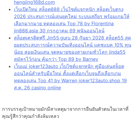
hengjing168d.com
เว็บเปิดใหม่ สล็อต888 เว็บไซต์แจกหนัก สล็อตเว็บตรง
2026 ประสบการณ์เล่นยุคใหม่ ระบบเสถียร พร้อมเกมให้
เลือกมากมาย ทดลองเล่น Top 78 by Florentina
jin888.asia 30 กรกฎาคม 69 พนันออนไลน์
สล็อตเครดิตฟรี Jin55.guru 28 กันยา 2026 สล็อต55 สุด
ยอดประสบการณ์ความบันเทิงออนไลน์ แคชแบค 10% ทุน
น้อย สอยเงินแสน จุดหมายของสายเกมทั่วโลก jinda55
สมัครไว้ก่อน คุ้มกว่า Top 89 by Barney
เว็บแม่ joker123auto เว็บไซต์แจกหนัก คู่มือเล่นสล็อต
ออนไลน์สำหรับมือใหม่ ตั้งแต่เลือกเว็บจนถึงเลือกเกม
ทดลองเล่น Top 41 by Warren joker123auto.shop 19
ส.ค. 26 casino online
การบรรลุเป้าหมายมักมีสาเหตุมาจากการยืนยันตัวตนในเวลาที่
คุณรู้สึกว่าคุณกำลังล้มเหลว