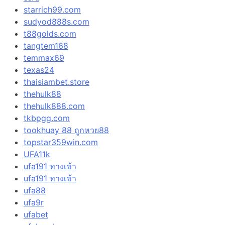
starrich99.com
sudyod888s.com
t88golds.com
tangtem168
temmax69
texas24
thaisiambet.store
thehulk88
thehulk888.com
tkbpgg.com
tookhuay 88 ถูกหวย88
topstar359win.com
UFA11k
ufa191 ทางเข้า
ufa191 ทางเข้า
ufa88
ufa9r
ufabet