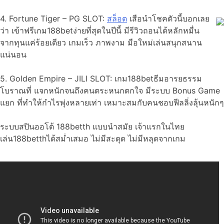
4. Fortune Tiger – PG SLOT:
สล็อต
เสือนำโชคตัวนี้บอกเลย
ว่า เข้าฟรีเกม188betง่ายที่สุดในปีนี้ มีรีวิวถอนได้หลักหมื่น
จากทุนแค่ร้อยเดียว เกมเร็ว ภาพงาม มือใหม่เล่นสนุกสนาน
แน่นอน
5. Golden Empire – JILI SLOT: เกม188betธีมอารยธรรม
โบราณที่ แจกหนักจนถึงคนตระหนกตกใจ มีระบบ Bonus Game
แยก ที่ทำให้กำไรพุ่งหลายเท่า เหมาะสมกับคนชอบฟีลลิ่งลุ้นหนักๆ
ระบบสปินออโต้ 188betth แบบนำสมัย เจ้าแรกในไทย
เล่น188betthได้สม่ำเสมอ ไม่มีสะดุด ไม่มีหลุดจากเกม