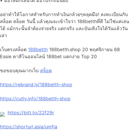
• มือใหม่ก็เล่นได้ มือโปรก็ถอนยับ
อย่าทำให้โอกาสสำหรับการทำเงินกล้วยๆหลุดมือ! ลงทะเบียนกับ
สล็อต สล็อต วันนี้ แล้วคุณจะเข้าใจว่า 188betthที่ดี ไม่ใช่แค่เล่น
ได้ แม้กระนั้นจำต้องจ่ายจริง แตกจริง และบันเทิงใจได้วันแล้ววัน
เล่า
เว็บตรงสล็อต
188betth
188betth.shop 20 พฤศจิกายน 68
Essie คาสิโนออนไลน์ 188bet แตกง่าย Top 20
ขอขอบคุณมากเว็บ
สล็อต
https://rebrand.ly/188betth-shop
https://cutly.info/188betth-shop
https://bitt.to/22f29r
https://shorturl.asia/umfja