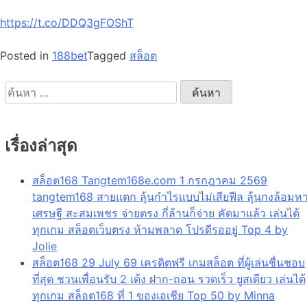
https://t.co/DDQ3gFOShT
Posted in
188bet
Tagged
สล็อต
ค้นหา
สำหรับ:
เรื่องล่าสุด
สล็อต168 Tangtem168e.com 1 กรกฎาคม 2569
tangtem168 สายแตก ลุ้นกำไรแบบไม่เสียฟีล ลุ้นกงล้อมห
เศรษฐี สะสมเพชร จ่ายตรง กี่ล้านก็จ่าย คัดมาแล้ว เล่นได้
ทุกเกม สล็อตเว็บตรง ห้ามพลาด โปรดีรออยู่ Top 4 by
Jolie
สล็อต168 29 July 69 เครดิตฟรี เกมสล็อต ที่ผู้เล่นชื่นชอบ
ที่สุด ชวนเพื่อนรับ 2 เด้ง ฝาก-ถอน รวดเร็ว ยูสเดียว เล่นได้
ทุกเกม สล็อต168 ที่ 1 ของเอเชีย Top 50 by Minna