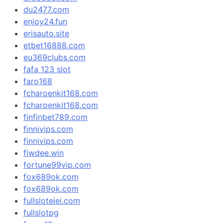
du2477.com
enjoy24.fun
erisauto.site
etbet16888.com
eu369clubs.com
fafa 123 slot
faro168
fcharoenkit168.com
fcharoenkit168.com
finfinbet789.com
finnivips.com
finnivips.com
fiwdee.win
fortune99vip.com
fox689ok.com
fox689ok.com
fullsloteiei.com
fullslotpg