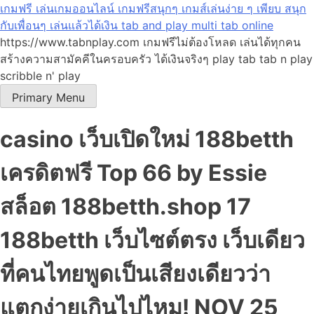
Skip
เกมฟรี เล่นเกมออนไลน์ เกมฟรีสนุกๆ เกมส์เล่นง่าย ๆ เพียบ สนุก
to
กับเพื่อนๆ เล่นแล้วได้เงิน tab and play multi tab online
content
https://www.tabnplay.com เกมฟรีไม่ต้องโหลด เล่นได้ทุกคน
สร้างความสามัคคีในครอบครัว ได้เงินจริงๆ play tab tab n play
scribble n' play
Primary Menu
casino เว็บเปิดใหม่ 188betth
เครดิตฟรี Top 66 by Essie
สล็อต 188betth.shop 17
188betth เว็บไซต์ตรง เว็บเดียว
ที่คนไทยพูดเป็นเสียงเดียวว่า
แตกง่ายเกินไปไหม! NOV 25