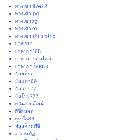
ทางเข้า live22
ทางเข้า pg
ทางเข้าpg
ทางเข้าxo
ทางเข้าเล่น slotxo
บาคาร่า
บาคาร่า168
บาคาร่าออนไลน์
บาคาร่าเว็บตรง
ปั่นสล็อต
ปั่นแตก66
ปั่นแตก77
ปันโปร777
พนันออนไลน์
พีจีสล็อต
พุซซี่888
ฟลูสล็อตพีจี
ม.ราชภัฏ