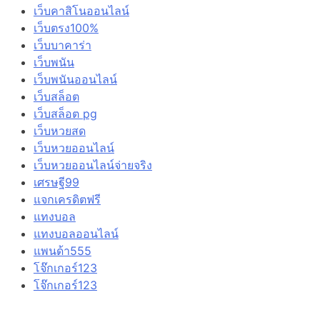
เว็บคาสิโนออนไลน์
เว็บตรง100%
เว็บบาคาร่า
เว็บพนัน
เว็บพนันออนไลน์
เว็บสล็อต
เว็บสล็อต pg
เว็บหวยสด
เว็บหวยออนไลน์
เว็บหวยออนไลน์จ่ายจริง
เศรษฐี99
แจกเครดิตฟรี
แทงบอล
แทงบอลออนไลน์
แพนด้า555
โจ๊กเกอร์123
โจ๊กเกอร์123