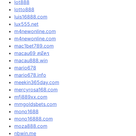
lot888
lotto888
luis16888.com
lux555.net
m4newonline.com
m4newonline.com
mac1bet789.com
macau69 สมัคร
macau888.win
mario678
mario678.info
meekin365day.com
mercyrosa168.com
mfj889xx.com
mmgoldsbets.com
mono1688
mono16888.com
moza888.com
nbwin.me