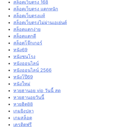
สล็อตเว็บตรง 168
สล็อตเว็บตรง แตกหนัก
สล็อตเว็บตรงแท้
สล็อตเว็บตรงไม่ผ่านเอเย่นต์
สล็อตแตกง่าย
สล็อตแตกดี
สล็อตโจ๊กเกอร์
หนัง69
หนังชนโรง
หนังออนไลน์
หนังออนไลน์ 2566
หนังโป๊69
หนังใหม่
หวยฮานอย vip วันนี้ สด
หวยฮานอยวันนี้
หวยฮิต88
เกมยิงปลา
เกมสล็อต
เครดิตฟรี