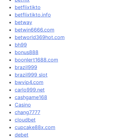
betflixtikto
betflixtikto.info
betway
betwin6666.com
betworld369hot.com
bh99
bonus888
boonlert1688.com
brazil999
brazil999 slot
bwvip4.com
carlo999.net
cashgame168
Casino
chang7777
cloudbet
cupcake88x.com
debet