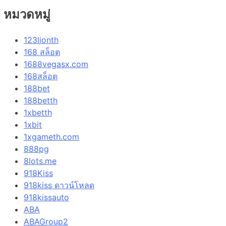
หมวดหมู่
123lionth
168 สล็อต
1688vegasx.com
168สล็อต
188bet
188betth
1xbetth
1xbit
1xgameth.com
888pg
8lots.me
918Kiss
918kiss ดาวน์โหลด
918kissauto
ABA
ABAGroup2