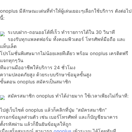
onoplus มีลักษณะเด่นที่ทำให้ผู้เล่นเยอะๆเลือกใช้บริการ ดังต่อไป
นี้:
ระบบฝาก-ถอนออโต้ที่เร็ว ทำรายการได้ใน 30 วินาที
รองรับทุกแพลตฟอร์ม ทั้งคอมพิวเตอร์ โทรศัพท์มือถือ และ
แท็บเล็ต
โปรโมชั่นพิเศษมากไม่น้อยเลยทีเดียว พร้อม onoplus เครดิตฟรี
แจกทุกๆวัน
ทีมงานมืออาชีพให้บริการ 24 ชั่วโมง
ความปลอดภัยสูง ด้วยระบบรักษาข้อมูลขั้นสูง
ขั้นตอน onoplus สมัครเป็นสมาชิก
สมัครสมาชิก onoplus ทำได้ง่ายมาก ใช้เวลาเพียงไม่กี่นาที:
ไปสู่เว็บไซต์ onoplus แล้วก็คลิกที่ปุ่ม “สมัครสมาชิก”
กรอกข้อมูลส่วนตัว เช่น เบอร์โทรศัพท์ และก็บัญชีธนาคาร
ตั้งรหัสผ่าน แล้วก็ยืนยันข้อมูลให้ถูก
เมื่อเสร็จสมบูรณ์ สามารถ
onoplus
เข้าระบบ ได้โดยทันที