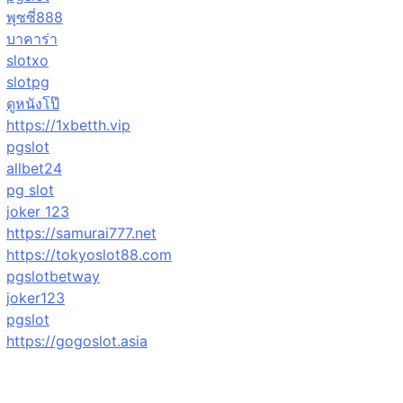
พุซซี่888
บาคาร่า
slotxo
slotpg
ดูหนังโป๊
https://1xbetth.vip
pgslot
allbet24
pg slot
joker 123
https://samurai777.net
https://tokyoslot88.com
pgslotbetway
joker123
pgslot
https://gogoslot.asia