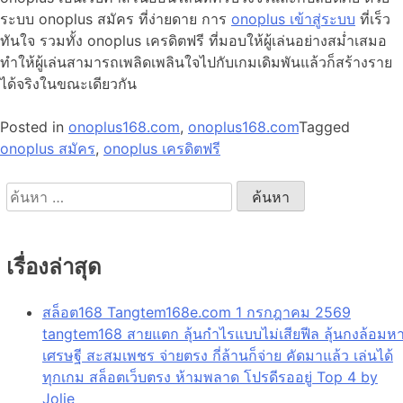
ระบบ onoplus สมัคร ที่ง่ายดาย การ
onoplus เข้าสู่ระบบ
ที่เร็ว
ทันใจ รวมทั้ง onoplus เครดิตฟรี ที่มอบให้ผู้เล่นอย่างสม่ำเสมอ
ทำให้ผู้เล่นสามารถเพลิดเพลินใจไปกับเกมเดิมพันแล้วก็สร้างราย
ได้จริงในขณะเดียวกัน
Posted in
onoplus168.com
,
onoplus168.com
Tagged
onoplus สมัคร
,
onoplus เครดิตฟรี
ค้นหา
สำหรับ:
เรื่องล่าสุด
สล็อต168 Tangtem168e.com 1 กรกฎาคม 2569
tangtem168 สายแตก ลุ้นกำไรแบบไม่เสียฟีล ลุ้นกงล้อมห
เศรษฐี สะสมเพชร จ่ายตรง กี่ล้านก็จ่าย คัดมาแล้ว เล่นได้
ทุกเกม สล็อตเว็บตรง ห้ามพลาด โปรดีรออยู่ Top 4 by
Jolie