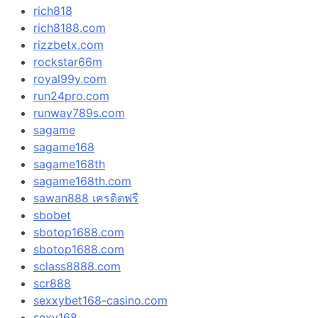
rich818
rich8188.com
rizzbetx.com
rockstar66m
royal99y.com
run24pro.com
runway789s.com
sagame
sagame168
sagame168th
sagame168th.com
sawan888 เครดิตฟรี
sbobet
sbotop1688.com
sbotop1688.com
sclass8888.com
scr888
sexxybet168-casino.com
sexy168