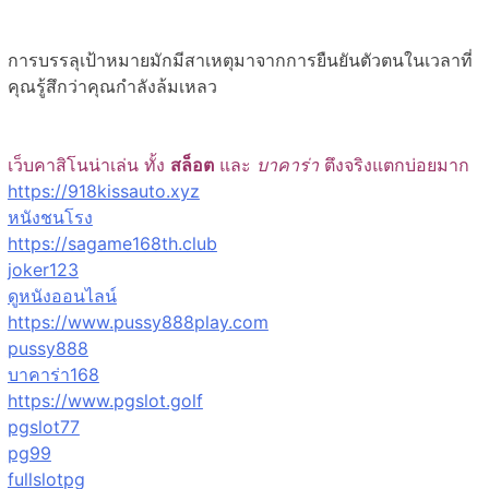
การบรรลุเป้าหมายมักมีสาเหตุมาจากการยืนยันตัวตนในเวลาที่
คุณรู้สึกว่าคุณกำลังล้มเหลว
เว็บคาสิโนน่าเล่น ทั้ง
สล็อต
และ
บาคาร่า
ตึงจริงแตกบ่อยมาก
https://918kissauto.xyz
หนังชนโรง
https://sagame168th.club
joker123
ดูหนังออนไลน์
https://www.pussy888play.com
pussy888
บาคาร่า168
https://www.pgslot.golf
pgslot77
pg99
fullslotpg