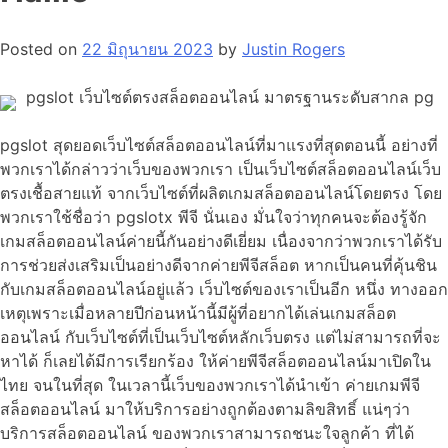
Posted on
22 มิถุนายน 2023
by
Justin Rogers
pgslot เว็บไซต์ตรงสล็อตออนไลน์ มาตรฐานระดับสากล pg
pgslot สุดยอดเว็บไซต์สล็อตออนไลน์ที่มาแรงที่สุดตอนนี้ อย่างที่
พวกเราได้กล่าวว่าเว็บของพวกเรา เป็นเว็บไซต์สล็อตออนไลน์เว็บ
ตรงเชื้อสายแท้ จากเว็บไซต์ที่ผลิตเกมสล็อตออนไลน์โดยตรง โดย
พวกเราใช้ชื่อว่า pgslotx พีจี นั่นเอง มั่นใจว่าทุกคนจะต้องรู้จัก
เกมสล็อตออนไลน์ค่ายนี้กันอย่างดีเยี่ยม เนื่องจากว่าพวกเราได้รับ
การช่วยส่งเสริมเป็นอย่างดีจากค่ายพีจีสล็อต หากเป็นคนที่คุ้นชิน
กับเกมสล็อตออนไลน์อยู่แล้ว เว็บไซต์ของเราเป็นอีก หนึ่ง ทางออก
เหตุเพราะเมื่อหลายปีก่อนหน้านี้มีผู้ที่อยากได้เล่นเกมสล็อต
ออนไลน์ กับเว็บไซต์ที่เป็นเว็บไซต์หลักเว็บตรง แต่ไม่สามารถที่จะ
หาได้ ก็เลยได้มีการเรียกร้อง ให้ค่ายพีจีสล็อตออนไลน์มาเปิดใน
ไทย จนในที่สุด ในเวลานี้เว็บของพวกเราได้นำเข้า ค่ายเกมพีจี
สล็อตออนไลน์ มาให้บริการอย่างถูกต้องตามลิขสิทธิ์ แน่ๆว่า
บริการสล็อตออนไลน์ ของพวกเราสามารถชนะใจลูกค้า ที่ได้