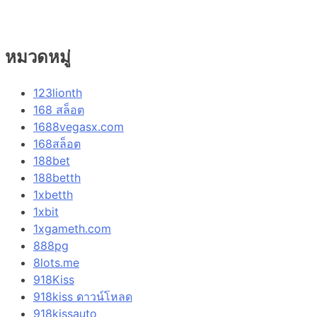
หมวดหมู่
123lionth
168 สล็อต
1688vegasx.com
168สล็อต
188bet
188betth
1xbetth
1xbit
1xgameth.com
888pg
8lots.me
918Kiss
918kiss ดาวน์โหลด
918kissauto