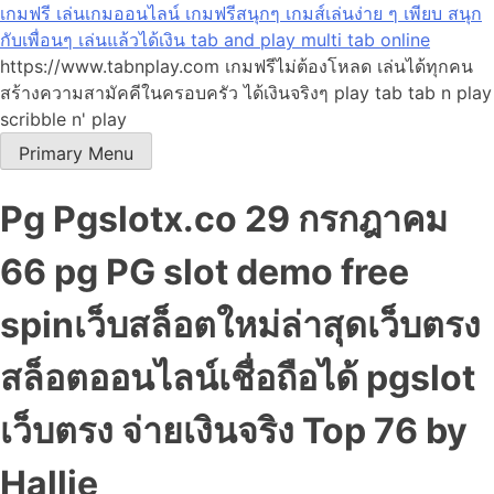
Skip
เกมฟรี เล่นเกมออนไลน์ เกมฟรีสนุกๆ เกมส์เล่นง่าย ๆ เพียบ สนุก
to
กับเพื่อนๆ เล่นแล้วได้เงิน tab and play multi tab online
content
https://www.tabnplay.com เกมฟรีไม่ต้องโหลด เล่นได้ทุกคน
สร้างความสามัคคีในครอบครัว ได้เงินจริงๆ play tab tab n play
scribble n' play
Primary Menu
Pg Pgslotx.co 29 กรกฎาคม
66 pg PG slot demo free
spinเว็บสล็อตใหม่ล่าสุดเว็บตรง
สล็อตออนไลน์เชื่อถือได้ pgslot
เว็บตรง จ่ายเงินจริง Top 76 by
Hallie