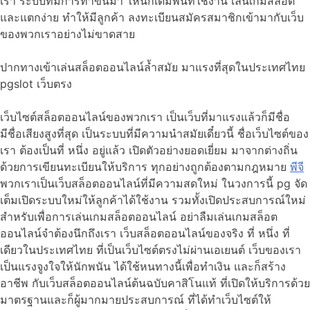
เรา ระบบที่มีการทำขึ้นมา ให้นักเดิมพันที่ใช้งาน เล่นเกมสล็อต
และแตกง่าย ทำให้มีลูกค้า ลงทะเบียนสมัครสมาชิกเข้ามากับเว็บ
ของพวกเราอย่างไม่ขาดสาย
ปากทางเข้าเล่นสล็อตออนไลน์ล้ำสมัย มาแรงที่สุดในประเทศไทย
pgslot เว็บตรง
เว็บไซต์สล็อตออนไลน์ของพวกเรา เป็นเว็บที่มาแรงแล้วก็มีชื่อ
มีชื่อเสียงสูงที่สุด เป็นระบบที่มีความนำสมัยเดี๋ยวนี้ ชื่อเว็บไซต์ของ
เรา ต้องเป็นที่ หนึ่ง อยู่แล้ว เปิดตัวอย่างยอดเยี่ยม มาจากต่างถิ่น
ด้วยการเขียนทะเบียนให้บริการ ทุกอย่างถูกต้องตามกฎหมาย
พีจี
พวกเราเป็นเว็บสล็อตออนไลน์ที่มีความสดใหม่ ในวงการนี้ pg จัด
เต็มเปิดระบบใหม่ให้ลูกค้าได้ใช้งาน รวมทั้งเปิดประสบการณ์ใหม่
สำหรับเพื่อการเล่นเกมสล็อตออนไลน์ อย่าลืมเล่นเกมสล็อต
ออนไลน์จำต้องนึกถึงเรา เว็บสล็อตออนไลน์ของจริง ที่ หนึ่ง ที่
เดียวในประเทศไทย ที่เป็นเว็บไซต์ตรงไม่ผ่านเอเยนต์ เว็บของเรา
เป็นแรงจูงใจให้นักพนัน ได้ใช้หนทางนี้เพื่อทำเงิน และก็สร้าง
อาชีพ กับเว็บสล็อตออนไลน์ต้นฉบับคาสิโนแท้ ที่เปิดให้บริการด้วย
มาตรฐานและก็ผู้มากมายประสบการณ์ ที่ได้ทำเว็บไซต์ให้