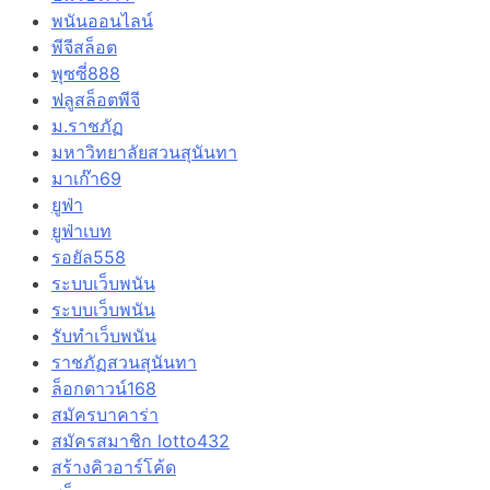
พนันออนไลน์
พีจีสล็อต
พุซซี่888
ฟลูสล็อตพีจี
ม.ราชภัฏ
มหาวิทยาลัยสวนสุนันทา
มาเก๊า69
ยูฟ่า
ยูฟ่าเบท
รอยัล558
ระบบเว็บพนัน
ระบบเว็บพนัน
รับทำเว็บพนัน
ราชภัฏสวนสุนันทา
ล็อกดาวน์168
สมัครบาคาร่า
สมัครสมาชิก lotto432
สร้างคิวอาร์โค้ด