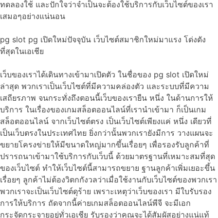
ทดลองใช้ และปักใจว่าจำเป็นจะต้องใช้บริการกับเว็บไซต์ของเรา
เสมอๆอย่างแน่นอน
pg slot pg เปิดใหม่ปัจจุบัน เว็บไซต์สมาชิกใหม่มาแรง โด่งดัง
ที่สุดในเอเชีย
เว็บของเราได้เดินทางเข้ามาเปิดตัว ในชื่อของ pg slot เปิดใหม่
ล่าสุด พวกเราเป็นเว็บไซต์ที่มีความคล่องตัว และระบบที่มีความ
เสถียรภาพ จนกระทั่งถึงตอนนี้เว็บของเรายืน หนึ่ง ในด้านการให้
บริการ ในเรื่องของเกมสล็อตออนไลน์ที่เรานำเข้ามา ก็เป็นเกม
สล็อตออนไลน์ จากเว็บไซต์ตรง เป็นเว็บไซต์เพียงแค่ หนึ่ง เดียวที่
เป็นเว็บตรงในประเทศไทย ยิ่งกว่านั้นพวกเรายังมีการ วางแผนจะ
ขยายโครงข่ายให้มีขนาดใหญ่มากขึ้นเรื่อยๆ เพื่อรองรับลูกค้าที่
ปรารถนาเข้ามาใช้บริการกับเว็บนี้ ด้วยมาตรฐานที่เหมาะสมที่สุด
ของเว็บไซต์ ทำให้เว็บไซต์นี้สามารถขยาย ฐานลูกค้าเพิ่มเยอะขึ้น
เรื่อยๆ ลูกค้าไม่ต้องวิตกกังวลว่าเมื่อใช้งานกับเว็บไซต์ของพวกเรา
พวกเราจะเป็นเว็บไซต์ดุร้าย เพราะเหตุว่าเว็บของเรา มีใบรับรอง
การให้บริการ ถัดจากนี้ค่ายเกมสล็อตออนไลน์พีจี จะมีเอก
กระจัดกระจายอยู่ทั่วเอเชีย รับรองว่าคุณจะได้สัมผัสอย่างแน่แท้