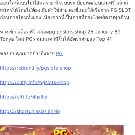
ออนไลน์แบบไม่มีอันตราย มีระบบระเบียบทดสอบเล่นฟรี แล้วก็
สมัครได้โดยไม่ต้องเสียค่าใช้จ่าย ผมชี้แนะให้เริ่มจาก PG SLOT
ก่อนค่ายไหนทั้งผอง เนื่องจากนี่เป็นค่ายที่ตอบโจทย์ครบทุกด้าน
ทางเข้า สล็อตพีจี สล็อตpg pgslots.shop 25 January 69
Tonya ใหม่ PGรวมเกมคาสิโนให้อัตราจ่ายสูง Top 41
ขอขอบคุณมากอ้างอิงจาก
PG
https://rebrand.ly/pgslots-shop
https://cutly.info/pgslots-shop
https://bitt.to/4hxlhy
https://shorturl.asia/I8nNq