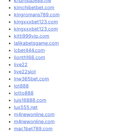
khumsup888.me
kimchibetbet.com
kingromans789.com
kingxxxbet123.com
kingxxxbet123.com
kitti999vip.com
lalikabetsgame.com
lcbet444.com
lionth168.com
live22
live22slot
lnw365bet.com
lot888
lotto888
luis16888.com
lux555.net
m4newonline.com
m4newonline.com
mac1bet789.com