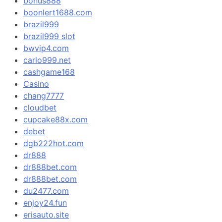
bonus888
boonlert1688.com
brazil999
brazil999 slot
bwvip4.com
carlo999.net
cashgame168
Casino
chang7777
cloudbet
cupcake88x.com
debet
dgb222hot.com
dr888
dr888bet.com
dr888bet.com
du2477.com
enjoy24.fun
erisauto.site