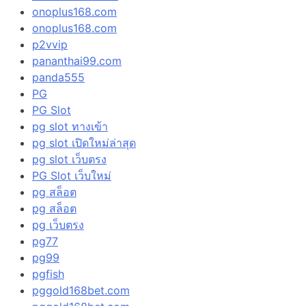
onoplus168.com
onoplus168.com
p2vvip
pananthai99.com
panda555
PG
PG Slot
pg slot ทางเข้า
pg slot เปิดใหม่ล่าสุด
pg slot เว็บตรง
PG Slot เว็บใหม่
pg สล็อต
pg สล็อต
pg เว็บตรง
pg77
pg99
pgfish
pggold168bet.com