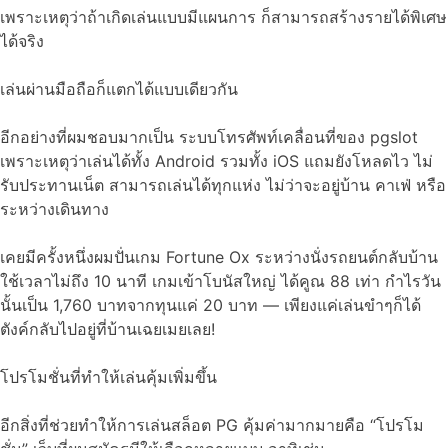
เพราะเหตุว่าถ้าเกิดเล่นแบบมีแผนการ ก็สามารถสร้างรายได้พิเศษ
ได้จริง
เล่นผ่านมือถือก็แตกได้แบบเดียวกัน
อีกอย่างที่ผมชอบมากเป็น ระบบโทรศัพท์เคลื่อนที่ของ pgslot
เพราะเหตุว่าเล่นได้ทั้ง Android รวมทั้ง iOS แถมยังโหลดไว ไม่
รับประทานเน็ต สามารถเล่นได้ทุกแห่ง ไม่ว่าจะอยู่บ้าน คาเฟ่ หรือ
ระหว่างเดินทาง
เคยมีครั้งหนึ่งผมปั่นเกม Fortune Ox ระหว่างนั่งรถยนต์กลับบ้าน
ใช้เวลาไม่ถึง 10 นาที เกมเข้าโบนัสใหญ่ ได้คูณ 88 เท่า กำไรวัน
นั้นเป็น 1,760 บาทจากทุนแค่ 20 บาท — เพียงแค่เล่นขำๆก็ได้
ตังค์กลับไปอยู่ที่บ้านเฉยเมยเลย!
โปรโมชั่นที่ทำให้เล่นคุ้มเพิ่มขึ้น
อีกสิ่งที่ช่วยทำให้การเล่นสล็อต PG คุ้มค่ามากมายคือ “โปรโม