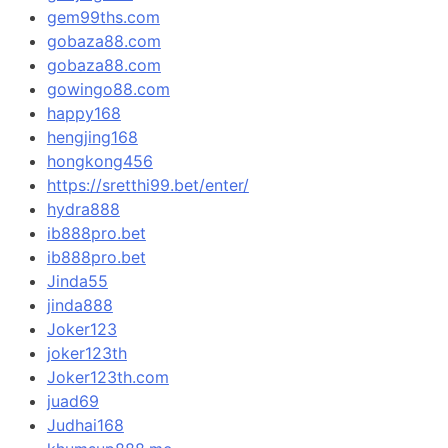
gem99ths.com
gobaza88.com
gobaza88.com
gowingo88.com
happy168
hengjing168
hongkong456
https://sretthi99.bet/enter/
hydra888
ib888pro.bet
ib888pro.bet
Jinda55
jinda888
Joker123
joker123th
Joker123th.com
juad69
Judhai168