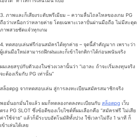
เองได้” ทำให้การเล่นไม่น่าเบื่อ
3. ภาพและก็เสียงระดับพรีเมียม – ความลื่นไถลไหลของเกม PG
ถือว่าเหนือกว่าหลายค่าย โดยเฉพาะเวลาปั่นผ่านมือถือ ไม่มีสะดุด
ภาพสวยชัดแจ๋วทุกเกม
4. ทดสอบเล่นฟรีก่อนสมัครได้ทุกค่าย – จุดนี้สำคัญมาก เพราะว่า
ผู้เล่นมือใหม่สามารถฝึกฝนและก็เข้าใจกติกาได้ก่อนพนันจริง
ผมเลยสรุปกับตัวเองในช่วงเวลานั้นว่า “เอาละ ถ้าจะเริ่มลงทุนจริง
จะต้องเริ่มกับ PG เท่านั้น”
สล็อตpg จากทดสอบเล่น สู่การลงทะเบียนสมัครสมาชิกจริง
พอมั่นอกมั่นใจแล้ว ผมก็ทดลองกดลงทะเบียนกับ
สล็อตpg
เว็บ
ตรง PG SLOT ซึ่งข้อดีของเว็บไซต์ที่ผมเลือกคือ “สมัครฟรี ไม่เสีย
ค่าใช้จ่าย” แล้วก็มีระบบอัตโนมัติทั้งปวง ใช้เวลาไม่ถึง 1 นาที ก็
เข้าเล่นได้เลย