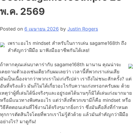
พ.ค. 2569
Posted on
6 เมษายน 2026
by
Justin Rogers
เพราะอะไร mindset สำหรับในการเล่น sagame168th ถึง
สำคัญกว่าฝีมือ มาฟังมืออาชีพกันได้เลย!
ถ้าหากคุณเล่นบาคาร่ากับ sagame168th มานาน คุณน่าจะ
เคยถามตัวเองเช่นเดียวกับผมเลยว่า เวลานี้ที่พวกเราเล่นเสีย
มันเป็นเนื่องจากว่าพวกเราไม่เก่งรึเปล่า เราถึงไม่ชนะสักครั้ง? แต่
อันที่จริงแล้ว มันก็ไม่ได้เกี่ยวอะไรกับความเก่งหรอกครับผม ด้วย
เหตุว่าผู้ที่เล่นได้นิ่งจริงๆและอยู่รอดได้นานๆก็มิได้เล่นเก่งมากมาย
หรือมีแนวทางพิเศษอะไร แต่ว่าสิ่งที่พวกเขามีก็คือ mindset หรือ
วิธีคิดตอนเล่นที่ใช้งานได้จริงๆมากยิ่งกว่า ซึ่งมันคือสิ่งที่กำหนด
ทุกการตัดสินใจโดยที่พวกเราไม่รู้ตัวด้วย แล้วมันสำคัญกว่าฝีมือ
อย่างไร? มาดูกัน!