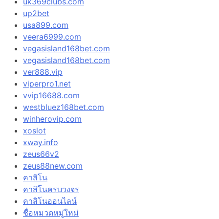
uk369clubs.com
up2bet
usa899.com
veera6999.com
vegasisland168bet.com
vegasisland168bet.com
ver888.vip
viperpro1.net
vvip16688.com
westbluez168bet.com
winherovip.com
xoslot
xway.info
zeus66v2
zeus88new.com
คาสิโน
คาสิโนครบวงจร
คาสิโนออนไลน์
ชื่อหมวดหมู่ใหม่