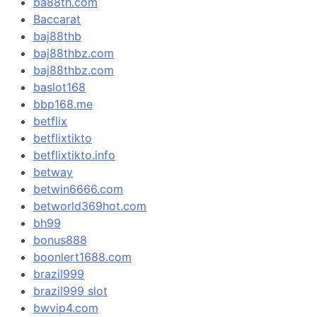
ba88th.com
Baccarat
baj88thb
baj88thbz.com
baj88thbz.com
baslot168
bbp168.me
betflix
betflixtikto
betflixtikto.info
betway
betwin6666.com
betworld369hot.com
bh99
bonus888
boonlert1688.com
brazil999
brazil999 slot
bwvip4.com