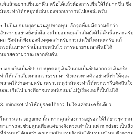
แพ้แล้วอยากเพิ่มเอาคืน หรือได้แล้วต้องการเพิ่มให้ได้มากขึ้น ซึ่ง
มันจะทำให้กลยุทธ์เล่นของพวกเรารวนไปเลยล่ะครับ
• ไม่ยินยอมหยุดจนวนลูปขาดทุน: อีกจุดที่ผมมีความคิดว่า
อันตรายอย่างยิ่งๆก็คือ จะไม่ยอมหยุดถ้าเกิดยังมิได้คืนนี่แหละครับ
ผม ซึ่งมันก็ฟังมองมีเหตุผลสำหรับการเล่นใช่ไหมนะครับ แม้
กระนั้นบาคาร่าเป็นเกมพนันไว การพยายามเอาคืนมิได้
หมายความว่าจะเอากลับคืน
• มองเงินเป็นชิป: บางบุคคลดูเงินในเกมเป็นชิปมากกว่าเงินจริง
ทำให้กล้าเสี่ยงมากกว่าธรรมดา ซึ่งแนวทางคิดอย่างนี้ทำให้คุณ
พลาดได้ง่ายดายครับ เพราะเหตุว่ามันจะทำให้พวกเรารีบตัดสินใจ
เยอะเกินไป บางทีอาจแทงหนักแบบไม่รู้เรื่องเลยก็เป็นไปได้
3. mindset ทำให้อยู่รอดได้ยาว ไม่ใช่แค่ชนะครั้งเดียว
ในการเล่น sagame นั้น หากคุณต้องการอยู่รอดให้ได้ยาวๆความ
สามารถจะช่วยคุณเพียงแค่บางจังหวะเท่านั้น แต่ mindset เป็นสิ่ง
ที่กำหนดได้เลยว่า คุณจะอยู่ในเกมเดิมพันได้นานแค่ไหน ซึ่งความ