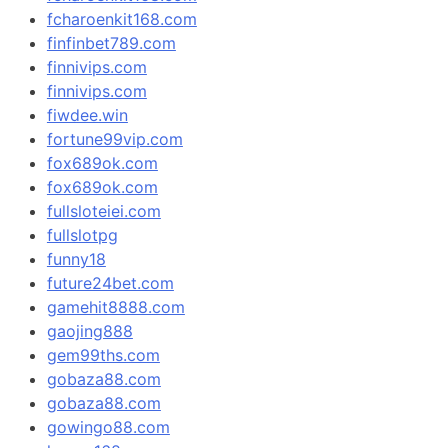
fcharoenkit168.com
finfinbet789.com
finnivips.com
finnivips.com
fiwdee.win
fortune99vip.com
fox689ok.com
fox689ok.com
fullsloteiei.com
fullslotpg
funny18
future24bet.com
gamehit8888.com
gaojing888
gem99ths.com
gobaza88.com
gobaza88.com
gowingo88.com