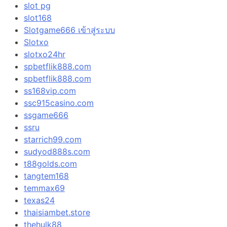
slot pg
slot168
Slotgame666 เข้าสู่ระบบ
Slotxo
slotxo24hr
spbetflik888.com
spbetflik888.com
ss168vip.com
ssc915casino.com
ssgame666
ssru
starrich99.com
sudyod888s.com
t88golds.com
tangtem168
temmax69
texas24
thaisiambet.store
thehulk88