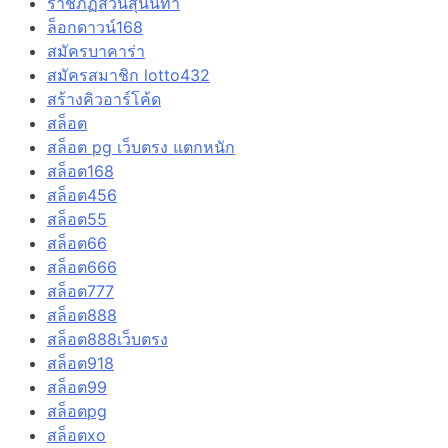
ราชภัฏสวนสุนันทา
ล็อกดาวน์168
สมัครบาคาร่า
สมัครสมาชิก lotto432
สร้างคิวอาร์โค้ด
สล็อต
สล็อต pg เว็บตรง แตกหนัก
สล็อต168
สล็อต456
สล็อต55
สล็อต66
สล็อต666
สล็อต777
สล็อต888
สล็อต888เว็บตรง
สล็อต918
สล็อต99
สล็อตpg
สล็อตxo