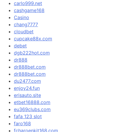
carlo999.net
cashgame168
Casino
chang7777
cloudbet
cupcake88x.com
debet
dgb222hot.com
dr888
dr888bet.com
dr888bet.com
du2477.com
enjoy24.fun
erisauto.site
etbet16888.com
eu369clubs.com
fafa 123 slot
faro168
fcharoenkit168.com