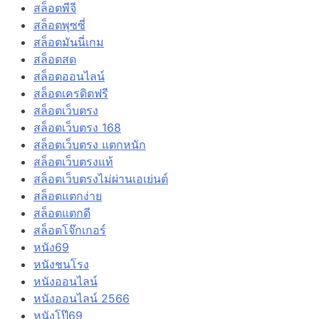
สล็อตพีจี
สล็อตพุซซี่
สล็อตมันนี่เกม
สล็อตสด
สล็อตออนไลน์
สล็อตเครดิตฟรี
สล็อตเว็บตรง
สล็อตเว็บตรง 168
สล็อตเว็บตรง แตกหนัก
สล็อตเว็บตรงแท้
สล็อตเว็บตรงไม่ผ่านเอเย่นต์
สล็อตแตกง่าย
สล็อตแตกดี
สล็อตโจ๊กเกอร์
หนัง69
หนังชนโรง
หนังออนไลน์
หนังออนไลน์ 2566
หนังโป๊69