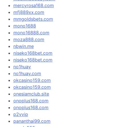
mercyrosa168.com
mfj889xx.com
mmgoldsbets.com
mono1688
mono16888.com
moza888.com
nbwin.me
niseko168bet.com
niseko168bet.com
no1huay
no1huay.com
okcasino159.com
okcasino159.com
onesiamclub.site
onoplus168.com
onoplus168.com
p2vvip
pananthai99.com