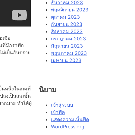
ธันวาคม 2023
พฤศจิกายน 2023
ตุลาคม 2023
กันยายน 2023
สิงหาคม 2023
อเชีย
กรกฎาคม 2023
ที่มีกราฟิก
มิถุนายน 2023
ไม่เป็นอันตราย
พฤษภาคม 2023
เมษายน 2023
นิยาม
นหนึ่งในเกมที่
แปลงเป็นเกมชั้น
ากมาย ทำให้ผู้
เข้าสู่ระบบ
เข้าฟีด
แสดงความเห็นฟีด
WordPress.org