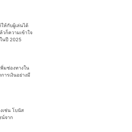
กับผู้เล่นได้
แล้วก็ความเข้าใจ
 ในปี 2025
เพิ่มช่องทางใน
ดการเงินอย่างมี
งเช่น โบนัส
ชน์จาก