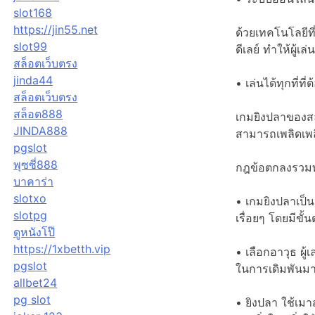
slot168
https://jin55.net
ด้วยเทคโนโลยีที
slot99
ดีเลย์ ทำให้ผู้เล
สล็อตเว็บตรง
jinda44
• เล่นได้ทุกที่ที
สล็อตเว็บตรง
สล็อต888
เกมยิงปลาของสล็
JINDA888
สามารถเพลิดเพลิ
pgslot
พุซซี่888
กฎข้อตกลงรวมทั
บาคาร่า
slotxo
• เกมยิงปลาเป็นเ
slotpg
เรื่อยๆ โดยมีขั้
ดูหนังโป๊
https://1xbetth.vip
• เลือกอาวุธ ผู้
pgslot
ในการเดิมพันมาก
allbet24
pg slot
• ยิงปลา ใช้เม