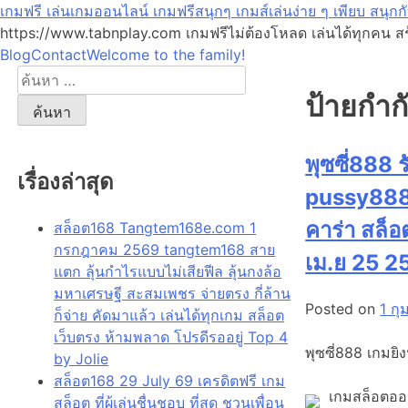
Skip
เกมฟรี เล่นเกมออนไลน์ เกมฟรีสนุกๆ เกมส์เล่นง่าย ๆ เพียบ สนุกกั
to
https://www.tabnplay.com เกมฟรีไม่ต้องโหลด เล่นได้ทุกคน สร้
content
Blog
Contact
Welcome to the family!
ค้นหา
สำหรับ:
ป้ายกำก
พุซซี่888 
เรื่องล่าสุด
pussy888fu
คาร่า สล็อ
สล็อต168 Tangtem168e.com 1
กรกฎาคม 2569 tangtem168 สาย
เม.ย 25 2
แตก ลุ้นกำไรแบบไม่เสียฟีล ลุ้นกงล้อ
มหาเศรษฐี สะสมเพชร จ่ายตรง กี่ล้าน
Posted on
1 กุ
ก็จ่าย คัดมาแล้ว เล่นได้ทุกเกม สล็อต
เว็บตรง ห้ามพลาด โปรดีรออยู่ Top 4
พุซซี่888 เกมย
by Jolie
สล็อต168 29 July 69 เครดิตฟรี เกม
เกมสล็อตออน
สล็อต ที่ผู้เล่นชื่นชอบ ที่สุด ชวนเพื่อน