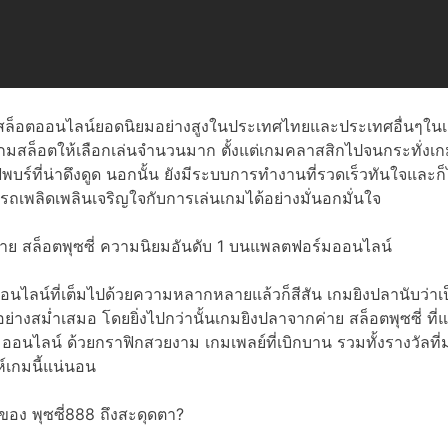
ล็อตออนไลน์ยอดนิยมอย่างสูงในประเทศไทยและประเทศอื่นๆในเ
เกมสล็อตให้เลือกเล่นจำนวนมาก ตั้งแต่เกมคลาสสิกไปจนกระทั่งเกม
พบร์ที่น่าดึงดูด นอกนั้น ยังมีระบบการทำงานที่รวดเร็วทันใจและก็
ารถเพลิดเพลินเจริญใจกับการเล่นเกมได้อย่างมั่นอกมั่นใจ
าย สล็อตพุซซี่ ความนิยมอันดับ 1 บนแพลตฟอร์มออนไลน์
ไลน์ที่เต็มไปด้วยความหลากหลายแล้วก็สีสัน เกมยิงปลานับว่าเป็
ย่างสม่ำเสมอ โดยยิ่งไปกว่านั้นเกมยิงปลาจากค่าย สล็อตพุซซี่ ที่
อนไลน์ ด้วยกราฟิกสวยงาม เกมเพลย์ที่เบิกบาน รวมทั้งรางวัลที่ม
ห์เกมนี้แน่นอน
อง พุซซี่888 ถึงสะดุดตา?