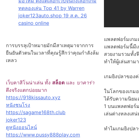
มือใหม่ ตั้งแต่เลือกเว็บจนถึงเลือกเกม
ทดลองเล่น Top 41 by Warren
joker123auto.shop 19 ส.ค. 26
casino online
แพลตฟอร์มเกมส
การบรรลุเป้าหมายมักมีสาเหตุมาจากการ
แพลตฟอร์มนี้มี
ยืนยันตัวตนในเวลาที่คุณรู้สึกว่าคุณกำลังล้ม
สวยงามรวมทั้งฟี
เหลว
ทำให้ผู้เล่นสาม
เกมยิงปลาของค่
เว็บคาสิโนน่าเล่น ทั้ง
สล็อต
และ
บาคาร่า
ตึงจริงแตกบ่อยมาก
ในโลกของเกมออน
https://918kissauto.xyz
ได้รับความนิยมอ
หนังชนโรง
1 บนแพลตฟอร์มอ
https://sagame168th.club
เล่นต่างหลงเสน่
joker123
ดูหนังออนไลน์
ทำไมเกมยิงปลาข
https://www.pussy888play.com