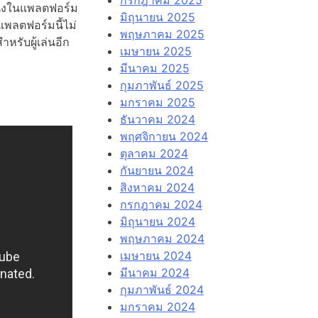
ึ่งในแพลตฟอร์ม
มิถุนายน 2025
แพลตฟอร์มนี้ไม่
พฤษภาคม 2025
ำหรับผู้เล่นอีก
เมษายน 2025
มีนาคม 2025
กุมภาพันธ์ 2025
มกราคม 2025
ธันวาคม 2024
พฤศจิกายน 2024
ตุลาคม 2024
กันยายน 2024
สิงหาคม 2024
กรกฎาคม 2024
มิถุนายน 2024
พฤษภาคม 2024
เมษายน 2024
มีนาคม 2024
กุมภาพันธ์ 2024
มกราคม 2024