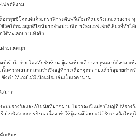
เฟกต์ที่งาม
็อตพุซซี่โดดเด่นด้วยกราฟิกระดับพรีเมียมที่สมจริงและสวยงาม ท
ชีวิตใต้ทะเลถูกดีไซน์มาอย่างประณีต พร้อมเอฟเฟกต์เสียงที่ทำให้ผู้
กใต้ทะเลอย่างแท้จริง
ยบง่ายแต่สนุก
มที่เข้าใจง่าย ไม่สลับซับซ้อน ผู้เล่นเพียงเลือกอาวุธและก็ยิงปลาเ
ระนั้นความสนุกสนานร่าเริงอยู่ที่การเลือกจุดหมายแล้วก็อุบายสำห
ูง ซึ่งทำให้เกมไม่มีเบื่อแม้จะเล่นเป็นเวลานาน
นัสมาก
น์ระบบรางวัลและก็โบนัสที่มากมาย ไม่ว่าจะเป็นปลาใหญ่ที่ให้รางวั
รือโบนัสจากการยิงต่อเนื่อง ทำให้ผู้เล่นมีโอกาสได้รับรางวัลใหญ
ี่เสถียร