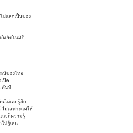
ส่งไปแลกเป็นของ
ยิงอัตโนมัติ,
ไลน์ของไทย
อเปิด
ยทันที
นไม่เคยรู้สึก
 ไม่เฉพาะแต่ให้
และก็ความรู้
้ผู้เล่น