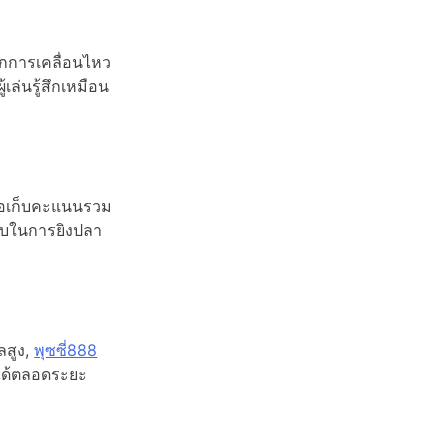
ุกการเคลื่อนไหว
เล่นรู้สึกเหมือน
พื่อเก็บคะแนนรวม
รับในการยิงปลา
ลสูง,
พุซซี่888
่ได้ตลอดระยะ