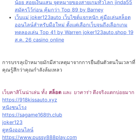
น้อย สอยเงินแสน จุดหมายของสายเกมทั่วโลก jinda55
สมัครไว้ก่อน คุ้มกว่า Top 89 by Barney
เว็บแม่ joker123auto เว็บไซต์แจกหนัก คู่มือเล่นสล็อต
ออนไลน์สำหรับมือใหม่ ตั้งแต่เลือกเว็บจนถึงเลือกเกม
ทดลองเล่น Top 41 by Warren joker123auto.shop 19
ส.ค. 26 casino online
การบรรลุเป้าหมายมักมีสาเหตุมาจากการยืนยันตัวตนในเวลาที่
คุณรู้สึกว่าคุณกำลังล้มเหลว
เว็บคาสิโนน่าเล่น ทั้ง
สล็อต
และ
บาคาร่า
ตึงจริงแตกบ่อยมาก
https://918kissauto.xyz
หนังชนโรง
https://sagame168th.club
joker123
ดูหนังออนไลน์
https://www.pussy888play.com