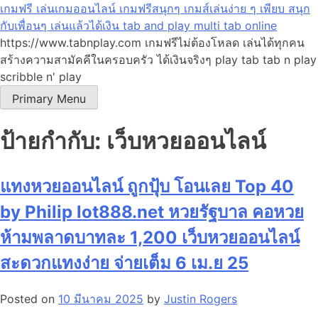
Skip
เกมฟรี เล่นเกมออนไลน์ เกมฟรีสนุกๆ เกมส์เล่นง่าย ๆ เพียบ สนุก
to
กับเพื่อนๆ เล่นแล้วได้เงิน tab and play multi tab online
content
https://www.tabnplay.com เกมฟรีไม่ต้องโหลด เล่นได้ทุกคน
สร้างความสามัคคีในครอบครัว ได้เงินจริงๆ play tab tab n play
scribble n' play
Primary Menu
ป้ายกำกับ:
เว็บหวยออนไลน์
แทงหวยออนไลน์ ถูกปุ้บ โอนเลย Top 40
by Philip lot888.net หวยรัฐบาล คอหวย
ห้ามพลาดบาทละ 1,200 เว็บหวยออนไลน์
สะดวกแทงง่าย จ่ายเต็ม 6 เม.ย 25
Posted on
10 มีนาคม 2025
by
Justin Rogers