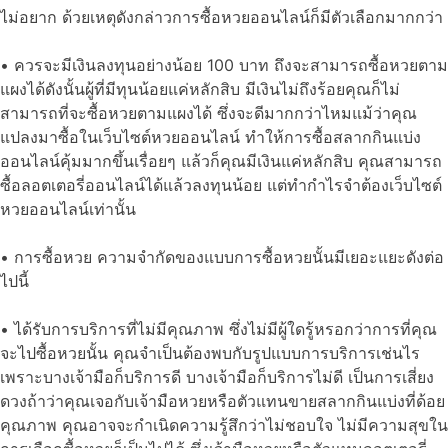
ไม่อยาก ด้วยเหตุดังกล่าวการซื้อหวยออนไลน์ก็มีตัวเลือกมากกว่า
• ควรจะมีเงินลงทุนอย่างน้อย 100 บาท ถึงจะสามารถซื้อหวยตาม
แผงได้ดังนั้นผู้ที่มีทุนน้อยแค่หลักสิบ มีเงินไม่ถึงร้อยคุณก็ไม่
สามารถที่จะซื้อหวยตามแผงได้ ซึ่งจะดีมากกว่าไหมแม้ว่าคุณ
แปลงมาซื้อในเว็บไซต์หวยออนไลน์ ทำให้การซื้อสลากกินแบ่ง
ออนไลน์คุ้มมากขึ้นเรื่อยๆ แล้วก็คุณมีเงินแค่หลักสิบ คุณสามารถ
ซื้อลอตเตอรี่ออนไลน์ได้แล้วลงทุนน้อย แต่ทำกำไรจำต้องเว็บไซต์
หวยออนไลน์เท่านั้น
• การซื้อหวย ความจำกัดของแบบการซื้อหวยนั้นมีเยอะแยะดังต่อ
ไปนี้
• ได้รับการบริการที่ไม่มีคุณภาพ ซึ่งไม่มีผู้ใดรู้หรอกว่าการที่คุณ
จะไปซื้อหวยนั้น คุณจำเป็นต้องพบกับรูปแบบการบริการเช่นไร
เพราะบางเจ้ามือก็บริการดี บางเจ้ามือก็บริการไม่ดี เป็นการเสี่ยง
ดวงถ้าว่าคุณเจอกับเจ้ามือหวยหรือตัวแทนขายสลากกินแบ่งที่ด้อย
คุณภาพ คุณอาจจะกำเนิดความรู้สึกว่าไม่ชอบใจ ไม่มีความสุขใน