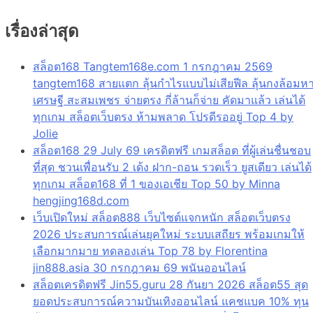
เรื่องล่าสุด
สล็อต168 Tangtem168e.com 1 กรกฎาคม 2569
tangtem168 สายแตก ลุ้นกำไรแบบไม่เสียฟีล ลุ้นกงล้อมห
เศรษฐี สะสมเพชร จ่ายตรง กี่ล้านก็จ่าย คัดมาแล้ว เล่นได้
ทุกเกม สล็อตเว็บตรง ห้ามพลาด โปรดีรออยู่ Top 4 by
Jolie
สล็อต168 29 July 69 เครดิตฟรี เกมสล็อต ที่ผู้เล่นชื่นชอบ
ที่สุด ชวนเพื่อนรับ 2 เด้ง ฝาก-ถอน รวดเร็ว ยูสเดียว เล่นได้
ทุกเกม สล็อต168 ที่ 1 ของเอเชีย Top 50 by Minna
hengjing168d.com
เว็บเปิดใหม่ สล็อต888 เว็บไซต์แจกหนัก สล็อตเว็บตรง
2026 ประสบการณ์เล่นยุคใหม่ ระบบเสถียร พร้อมเกมให้
เลือกมากมาย ทดลองเล่น Top 78 by Florentina
jin888.asia 30 กรกฎาคม 69 พนันออนไลน์
สล็อตเครดิตฟรี Jin55.guru 28 กันยา 2026 สล็อต55 สุด
ยอดประสบการณ์ความบันเทิงออนไลน์ แคชแบค 10% ทุน