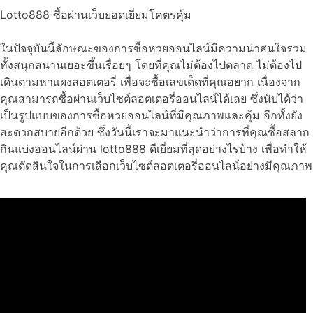
Lotto888 ซื้อผ่านเว็บยอดเยี่ยมโคตรคุ้ม
ในปัจจุบันนี้ลักษณะของการซื้อหวยออนไลน์มีความน่าสนใจรวม
ทั้งสนุกสนานเยอะขึ้นเรื่อยๆ โดยที่คุณไม่ต้องไปตลาด ไม่ต้องไป
เดินตามหาแผงลอตเตอรี่ เพื่อจะซื้อเลขเด็ดที่คุณอยาก เนื่องจาก
คุณสามารถซื้อผ่านเว็บไซต์ลอตเตอรี่ออนไลน์ได้เลย ซึ่งนับได้ว่า
เป็นรูปแบบของการซื้อหวยออนไลน์ที่มีคุณภาพและคุ้ม อีกทั้งยัง
สะดวกสบายอีกด้วย ซึ่งวันนี้เราจะมาแนะนำว่าการที่คุณซื้อสลาก
กินแบ่งออนไลน์ผ่าน lotto888 ดีเยี่ยมที่สุดอย่างไรบ้าง เพื่อทำให้
คุณตัดสินใจในการเลือกเว็บไซต์ลอตเตอรี่ออนไลน์อย่างมีคุณภาพ