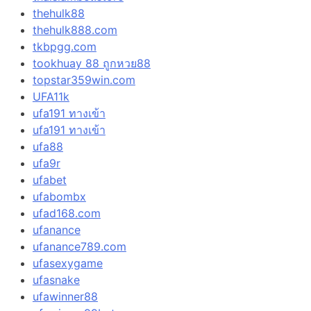
thehulk88
thehulk888.com
tkbpgg.com
tookhuay 88 ถูกหวย88
topstar359win.com
UFA11k
ufa191 ทางเข้า
ufa191 ทางเข้า
ufa88
ufa9r
ufabet
ufabombx
ufad168.com
ufanance
ufanance789.com
ufasexygame
ufasnake
ufawinner88