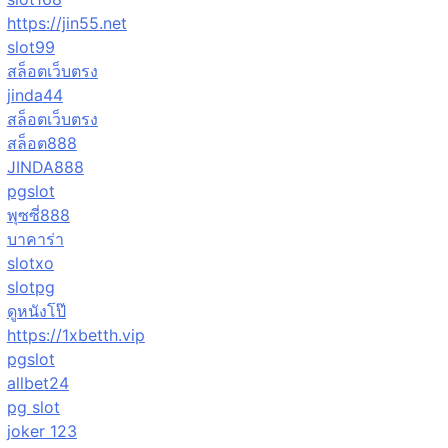
https://jin55.net
slot99
สล็อตเว็บตรง
jinda44
สล็อตเว็บตรง
สล็อต888
JINDA888
pgslot
พุซซี่888
บาคาร่า
slotxo
slotpg
ดูหนังโป๊
https://1xbetth.vip
pgslot
allbet24
pg slot
joker 123