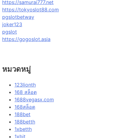
https://samurai777.net
https://tokyoslot88.com
pgslotbetway
joker123
pgslot
https://gogoslot.asia
หมวดหมู่
123lionth
168 สล็อต
1688vegasx.com
168สล็อต
188bet
188betth
1xbetth
1xbit