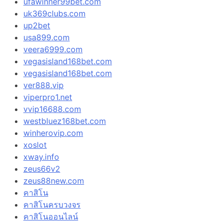
ufawinner99bet.com
uk369clubs.com
up2bet
usa899.com
veera6999.com
vegasisland168bet.com
vegasisland168bet.com
ver888.vip
viperpro1.net
vvip16688.com
westbluez168bet.com
winherovip.com
xoslot
xway.info
zeus66v2
zeus88new.com
คาสิโน
คาสิโนครบวงจร
คาสิโนออนไลน์