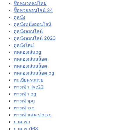
ชื่อหมวดหมู่ใหม่
ซื้อหวยออนไลน์ 24
ดูหนัง
ดูหนังหนังออนไลน์
ดูหนังออนไลน์
ดูหนังออนไลน์ 2023
ดูหนังใหม่
ทดลองเล่นpg
ทดลองเล่นสล็อต
ทดลองเล่นสล็อต
ทดลองเล่นสล็อต pg
ทะเบียนรถสวย
ทางเข้า live22
ทางเข้า pg
ทางเข้าpg
ทางเข้าxo
ทางเข้าเล่น slotxo
บาคาร่า
บาคาร่า168