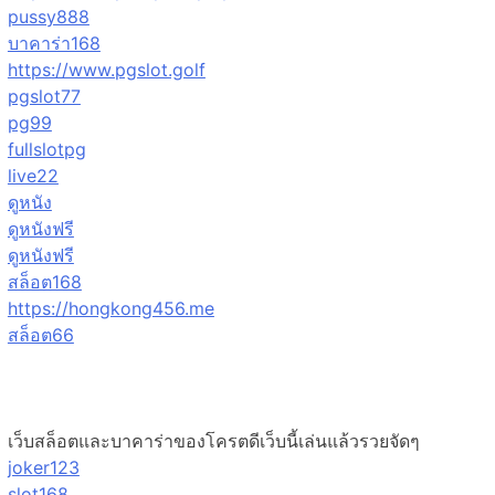
pussy888
บาคาร่า168
https://www.pgslot.golf
pgslot77
pg99
fullslotpg
live22
ดูหนัง
ดูหนังฟรี
ดูหนังฟรี
สล็อต168
https://hongkong456.me
สล็อต66
เว็บสล็อตและบาคาร่าของโครตดีเว็บนี้เล่นแล้วรวยจัดๆ
joker123
slot168