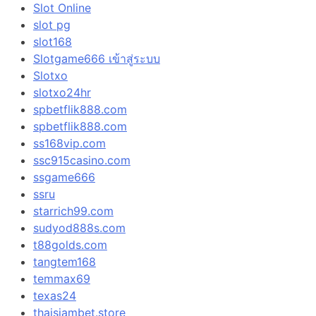
Slot Online
slot pg
slot168
Slotgame666 เข้าสู่ระบบ
Slotxo
slotxo24hr
spbetflik888.com
spbetflik888.com
ss168vip.com
ssc915casino.com
ssgame666
ssru
starrich99.com
sudyod888s.com
t88golds.com
tangtem168
temmax69
texas24
thaisiambet.store