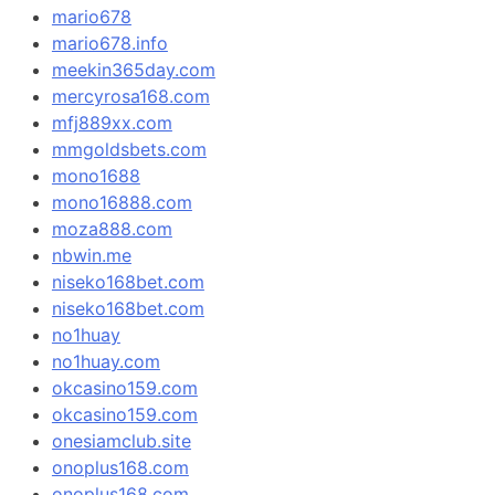
mario678
mario678.info
meekin365day.com
mercyrosa168.com
mfj889xx.com
mmgoldsbets.com
mono1688
mono16888.com
moza888.com
nbwin.me
niseko168bet.com
niseko168bet.com
no1huay
no1huay.com
okcasino159.com
okcasino159.com
onesiamclub.site
onoplus168.com
onoplus168.com