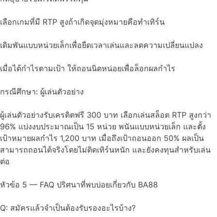
เลือกเกมที่มี RTP สูงถ้าเกิดจุดมุ่งหมายคือทำเทิร์น
เดิมพันแบบหน่วยเล็กเพื่อยืดเวลาเล่นและลดความเปลี่ยนแปลง
เมื่อได้กำไรตามเป้า ให้ถอนนิดหน่อยเพื่อล็อกผลกำไร
กรณีศึกษา: ผู้เล่นตัวอย่าง
ผู้เล่นตัวอย่างรับเครดิตฟรี 300 บาท เลือกเล่นสล็อต RTP สูงกว่า
96% แบ่งงบประมาณเป็น 15 หน่วย พนันแบบหน่วยเล็ก และตั้ง
เป้าหมายผลกำไร 1,200 บาท เมื่อถึงเป้าถอนออก 50% ผลเป็น
สามารถถอนได้จริงโดยไม่ติดเทิร์นหนัก และยังคงทุนสำหรับเล่น
ต่อ
หัวข้อ 5 — FAQ ปริศนาที่พบบ่อยเกี่ยวกับ BA88
Q: สมัครแล้วจำเป็นต้องรับรองอะไรบ้าง?