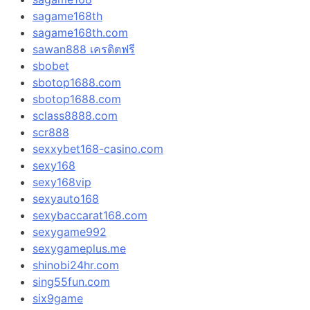
sagame168th
sagame168th.com
sawan888 เครดิตฟรี
sbobet
sbotop1688.com
sbotop1688.com
sclass8888.com
scr888
sexxybet168-casino.com
sexy168
sexy168vip
sexyauto168
sexybaccarat168.com
sexygame992
sexygameplus.me
shinobi24hr.com
sing55fun.com
six9game