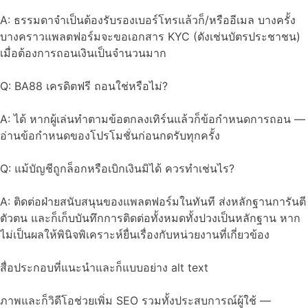
A: ธรรมดาจำเป็นต้องรับรองเบอร์โทรแล้วก็/หรืออีเมล บางครั้ง
บางคราวแพลตฟอร์มจะขอเอกสาร KYC (ดังเช่นบัตรประชาชน)
เมื่อต้องการถอนเงินเป็นจำนวนมาก
Q: BA88 เครดิตฟรี ถอนใช่หรือไม่?
A: ได้ หากผู้เล่นทำตามข้อตกลงเทิร์นแล้วก็ข้อกำหนดการถอน —
อ่านข้อกำหนดของโปรโมชั่นก่อนกดรับทุกครั้ง
Q: แม้บัญชีถูกล็อกหรือเบิกเงินมิได้ ควรทำเช่นไร?
A: ติดต่อฝ่ายสนับสนุนของแพลตฟอร์มในทันที ส่งหลักฐานการันตี
ตัวตน และก็เก็บบันทึกการติดต่อทั้งหมดทั้งปวงเป็นหลักฐาน หาก
ไม่เป็นผลให้พินิจพิเคราะห์ยื่นเรื่องกับหน่วยงานที่เกี่ยวข้อง
สื่อประกอบที่แนะนำและก็แบบอย่าง alt text
ภาพและก็วิดีโอช่วยเพิ่ม SEO รวมทั้งประสบการณ์ผู้ใช้ —