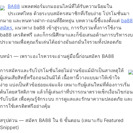
BA88
แพลตฟอร์มเกมออนไลน์ที่ได้รับความนิยมใน
ประเทศไทย ด้วยระบบสมัครสมาชิกที่เรียบง่าย โปรโมชั่นมา
กมาย และหนทางฝาก-ถอนที่ยืดหยุ่น บทความนี้ชี้แจงตั้งแต่
ba88
สมัคร
, แนวทาง ba88 เข้าสู่ระบบ, การรับรวมทั้งการใช้งาน
ba88 เครดิตฟรี และก็กรณีศึกษาและก็ข้อเสนอด้านการบริหารงบ
ประมาณเพื่อคุณเริ่มเล่นได้อย่างมั่นอกมั่นใจรวมทั้งปลอดภัย
บทนำ — เพราะอะไรควรจะอ่านคู่มือนี้ก่อนสมัคร BA88
การสมัครและรับโปรโมชั่นโดยไม่อ่านข้อแม้มักเป็นสาเหตุให้
ผู้เล่นเสียสิทธิ์หรือถอนเงินมิได้ เนื้อหานี้วางแบบมาให้เข้าใจ
ง่าย แบ่งเป็นหัวข้อย่อยแจ่มแจ้ง เหมาะกับผู้เล่นใหม่ที่ต้องการเริ่ม
ต้นโดยสวัสดิภาพ แล้วก็ผู้เล่นเก่าที่ปรารถนาตรวจเช็กเงื่อนไขก่อน
รับโบนัส เพื่อคุณรู้จักระบบ การดูแลและรักษาความปลอดภัย และ
การใช้เครดิตฟรีอย่างคุ้ม
สรุปด่วน — สมัคร BA88 ใน 6 ขั้นตอน (เหมาะกับ Featured
Snippet)