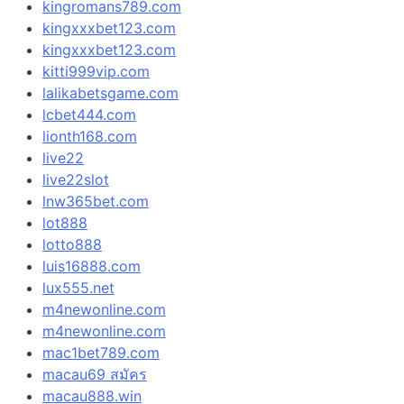
kingromans789.com
kingxxxbet123.com
kingxxxbet123.com
kitti999vip.com
lalikabetsgame.com
lcbet444.com
lionth168.com
live22
live22slot
lnw365bet.com
lot888
lotto888
luis16888.com
lux555.net
m4newonline.com
m4newonline.com
mac1bet789.com
macau69 สมัคร
macau888.win