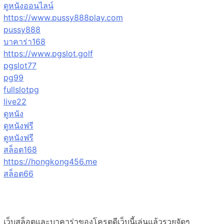
ดูหนังออนไลน์
https://www.pussy888play.com
pussy888
บาคาร่า168
https://www.pgslot.golf
pgslot77
pg99
fullslotpg
live22
ดูหนัง
ดูหนังฟรี
ดูหนังฟรี
สล็อต168
https://hongkong456.me
สล็อต66
เว็บสล็อตและบาคาร่าของโครตดีเว็บนี้เล่นแล้วรวยจัดๆ