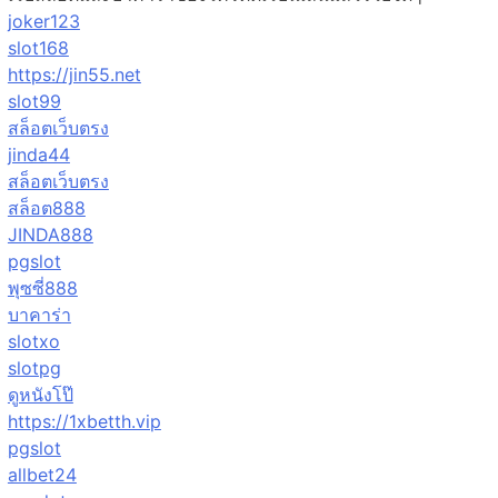
joker123
slot168
https://jin55.net
slot99
สล็อตเว็บตรง
jinda44
สล็อตเว็บตรง
สล็อต888
JINDA888
pgslot
พุซซี่888
บาคาร่า
slotxo
slotpg
ดูหนังโป๊
https://1xbetth.vip
pgslot
allbet24